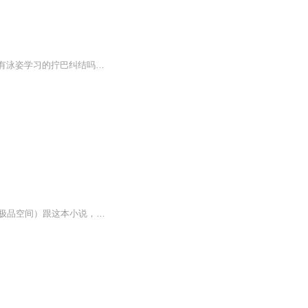
在水中，你有呼吸换气的挣扎吗？你有身体下沉的崩溃吗？你有动作改进的无所适从吗？你有泳姿学习的拧巴纠结吗？那怎么才能游的轻松优雅，问题在哪儿，希望在哪儿，在这儿，让我们一起探寻。。。
作者 年华 演播 芭拉bala 录制前没仔细看，录到一半的时候突然发现，年华的（重生之末世极品空间）跟这本小说，除了名字不一样，其他的都一毛一样，不过都是一个作者的，我也不知道是咋回事，凑合着听吧。。。。 末日血腥,满地狼藉,危机四伏,丧尸席卷全世界,为了生存,她苟且偷生,却不料被渣男一脚踹进丧尸群,待她再次睁开眼,竟然重生在末世前,还意外得到逆天的异能空间,再次面对末世,就看她怎么带着极品空间去灭丧尸,建立自己的军队冲破末世的黎明……