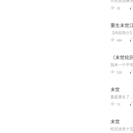
不好意思啊
28
重生末世江
464
《末世轮
526
末世
73
末世