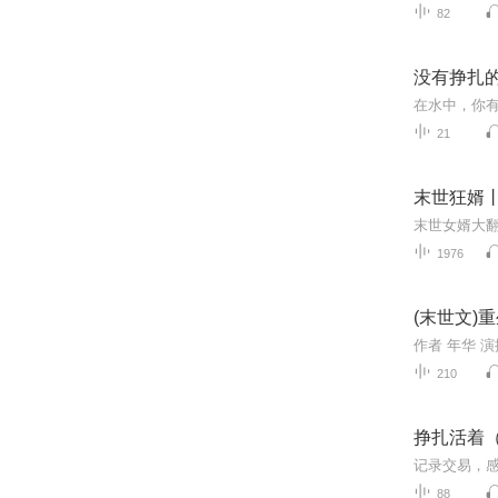
82
没有挣扎
21
末世狂婿
末世女婿大翻
1976
(末世文)
210
挣扎活着
记录交易，
88