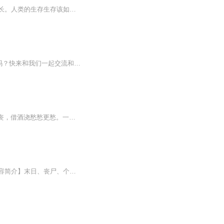
生存还是毁灭，这个严峻的问题。当流星雨划降临，野兽横行，巨型昆虫肆虐，植物狂暴生长。人类的生存生存该如何去何从？
想交流和进我读书群的听友，威X，j629962x想获得更多的智慧，拥有富人思维，成功思维吗？快来和我们一起交流和探讨吧！！智慧是分辨差异的能力智慧是解决问题的能力智慧是运用知识的能力智慧是正确选择的能力智慧是克服恐惧的关键智慧是制造财富的工场我们...
“离开真的残醋吗？ 或者温柔才是可耻的……”酒吧里播放着小齐的催泪情歌，林啸宇特别沮丧，借酒浇愁愁更愁。一场风花雪月终究成为泡影，林啸宇竹篮打水一场空。老婆再也不能原谅自己铸下的如此大错，他自己也没脸再见到她了。是啊，怪谁？只能怪自己，若...
科幻末世危机新人主播录制后期学习，有不足多多包容支持，音频仅供交流学习使用。【内容简介】末日、丧尸、个人、群体……我也看过一些末日题材的小说，咋说呢，总是觉得不太合情理，不太合乎逻辑。有人说科幻就别要逻辑了，太较真就不好看了。确实，包括...