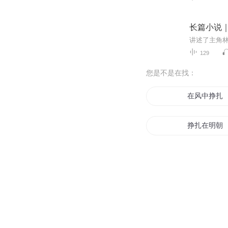
长篇小说
129
您是不是在找：
在风中挣扎
挣扎在明朝
重生之挣扎
末日之挣扎
挣扎于末世