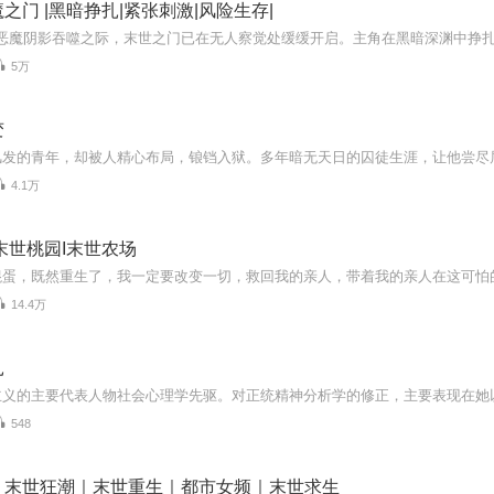
之门 |黑暗挣扎|紧张刺激|风险生存|
5万
变
4.1万
末世桃园I末世农场
14.4万
扎
548
｜末世狂潮｜末世重生｜都市女频｜末世求生