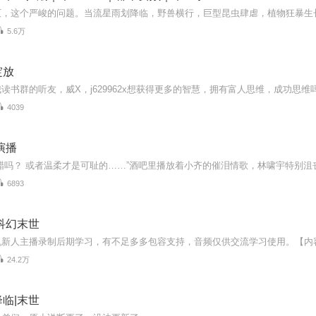
5.6万
绽放
4039
演播
6893
科幻末世
24.2万
临|末世