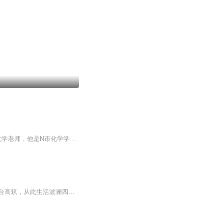
书籍信息:<挣扎＞小说是一本现代励志言情小说，主人公林啸宇是重点名牌<光明中学＞的化学老师，他是N市化学学科领头人，兼任H县化学教研员，年令四十出头，深得重点中学校长和教育局领导的赏识，大好前途不可限量内容重点:但主人公一手好牌打个稀巴烂，背...
林啸宇中学教师，化学学科领头人，婚外情曝光，妻子与其离婚，因为亲哥和朋友担保，债台高筑，从此生活波澜四起，在经济压力与精神双重折磨下，艰难反思，努力挽回家庭，重建事业，在责任、诱惑、愧疚与救赎中苦苦挣扎，在亲人挚友的帮助下走出阴霾，回归...