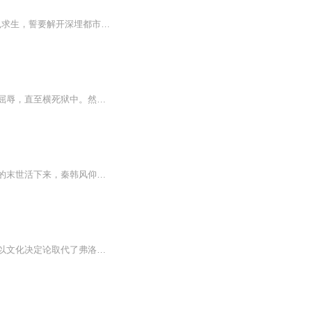
都市被恶魔阴影吞噬之际，末世之门已在无人察觉处缓缓开启。主角在黑暗深渊中挣扎求生，誓要解开深埋都市地底的秘密。他终于看清，这不仅是一场撕裂现实的恐怖灾难，更是一场拷问灵魂的人性博弈。唯有在与恶魔的血战中觅得都市最后防线，才能...
他曾是意气风发的青年，却被人精心布局，锒铛入狱。多年暗无天日的囚徒生涯，让他尝尽屈辱，直至横死狱中。然而，命运却让他重返30年前。面对曾经的深渊，他发誓不再重蹈覆辙。这一次，他步步为营，追查线索，揭开遮掩真相的黑幕，却发现自己被推入绝境的...
我后悔，我混蛋，既然重生了，我一定要改变一切，救回我的亲人，带着我的亲人在这可怕的末世活下来，秦韩风仰起头，相比之前慌乱迷茫，这一刻他的眼中显出前所未有的坚定。如果末世无法避免，那么，他，秦韩风一定要活得比谁都好！
新弗洛伊德主义的主要代表人物社会心理学先驱。对正统精神分析学的修正，主要表现在她以文化决定论取代了弗洛伊德的生物决定论便由此创建了“社会文化学派”这一新的精神分析流派。