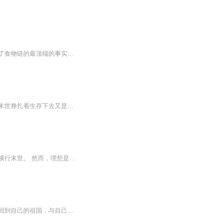
【内容简介】回到一千年前的江筱，一个小小的图书管理员，面临着在这世界，人类被挤下了食物链的最顶端的事实，必须想尽办法活下去。就是一个没有大志向的宅女在末世纪元生活下去的求生故事。【作者/主播简介】作者：宅四MM，网络小说作家。主播：点点传媒...
我本一个平常的小白领要和自己的女朋友过三周年纪念日，无奈那件事情将我们分开，我在末世挣扎着生存下去又是一件件事情将我和伙伴分开，我简直就是衰神附体了，于是我从一个普通人变成人人害怕的杀神！被通缉五百亿那又如何？何惧，我乃宇宙之主 （本书不...
夏庭重生了，以为能和无数小说的主角一样，牛逼哄哄的虐死渣男，斗败小三，修个法术，横行末世。 然而，理想是霸气攻，现在永远特么是渣受，末世开始没几天就碰到个不要脸的臭流氓。夏庭仰天竖中指，特么让劳资重生回来就是被流氓骑压的吗？！！！ 雷少恒...
经历末世十五年的雷神叶浅，意外穿越回末世开始前两天。这一次，她不会再留遗憾，她要回到自己的祖国，与自己的父母在一起，哪怕是末世来临。她与战友们又要如何在这末世中，寻求一片净土？保护父母一生平安？本文一对一，男女双强，身心干净！