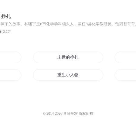
｜挣扎
2.2万
末世的挣扎
重生小人物之挣扎
在末日
边缘挣扎
汉末的挣扎
© 2014-
2026
喜马拉雅 版权所有
血腥挣扎