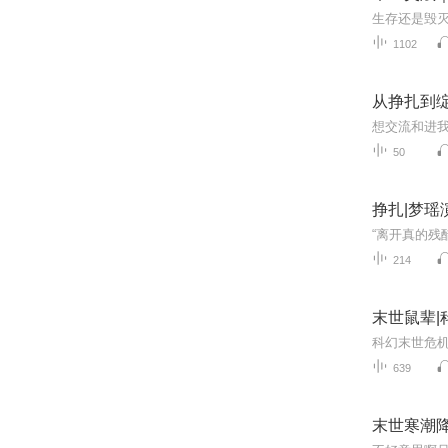
1102
从挣扎到
50
挣扎|梦瑶
214
末世鼠辈|
639
末世寒潮降