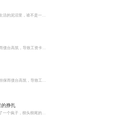
这是一本写给每一个在生活里咬牙前行的人。关于成长，关于救赎，关于永不言弃的勇气。生活的泥沼里，谁不是一边咬牙硬扛，一边拼命挣扎?林啸宇曾怀揣滚烫的梦想，却被职场的倾轧、现实的磋磨撞得头破血流：她曾向往安稳的人生，却在情感的纠葛、责任的重负...
讲述了主角林啸宇的故事。他是n市化学学科领头人，兼任h县化学教研员。他因替哥哥担保而债台高筑，导致工资卡被冻结，生活陷入困境。林啸宇做生活、事业、爱情、人际的困顿中沉浮、挣扎的诸多情节，也是我们常人感同身受的。那么，林啸宇如何深陷困顿？如...
讲述了主角林啸宇的故事。林啸宇是n市化学学科领头人，兼任h县化学教研员。他因替哥哥担保而债台高筑，导致工资卡被冻结，生活陷入困境。故事中还涉及他的工作、感情经历以及与周围人的关系等情节。
里的挣扎
他只想一直幸福的活下去，但亲人离开了他，没有亲人的他，在末世中苦苦挣扎，最后变成了一个疯子，彻头彻尾的疯子，在幻想中了结了自己。