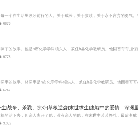
6876
9778
6247
生|战争、杀戮、掠夺|草根逆袭|末世求生|废墟中的爱情，深渊
3.3万