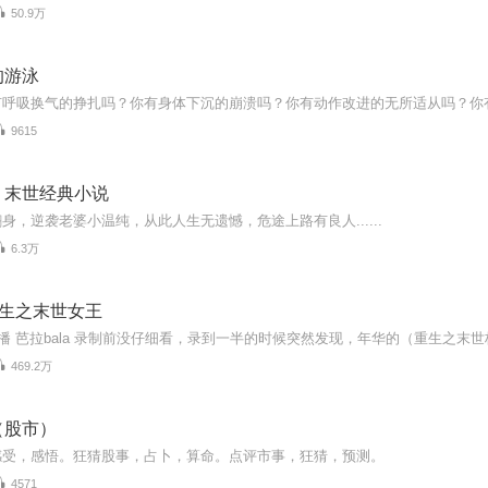
50.9万
的游泳
9615
丨末世经典小说
身，逆袭老婆小温纯，从此人生无遗憾，危途上路有良人......
6.3万
重生之末世女王
469.2万
（股市）
感受，感悟。狂猜股事，占卜，算命。点评市事，狂猜，预测。
4571