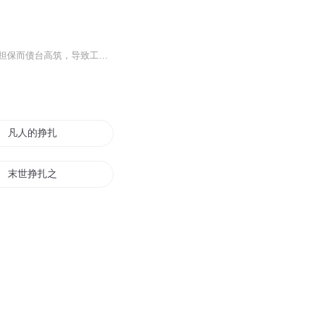
讲述了主角林啸宇的故事。林啸宇是n市化学学科领头人，兼任h县化学教研员。他因替哥哥担保而债台高筑，导致工资卡被冻结，生活陷入困境。他的工作、婚姻、感情以及人际关系等情节，也是我们每一个上班族的写照。
凡人的挣扎
末世挣扎之起源
无限挣扎者
末世挣扎
挣扎在新美漫