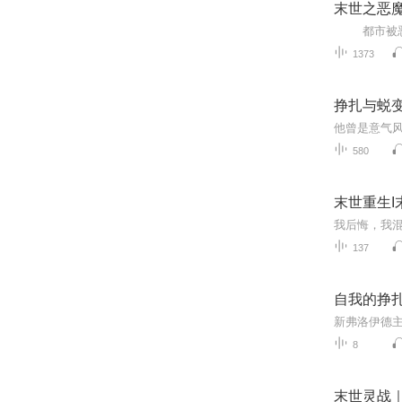
末世之恶魔
1373
挣扎与蜕
580
末世重生I
137
自我的挣
8
末世灵战