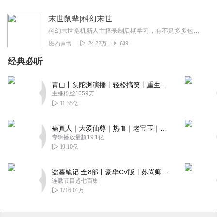
末世鼠辈|科幻末世
科幻末世危机新人主播录制后期学习，有不足多多包容支持，音频仅供交流学习使用。【内容简介】末日、丧尸、个人、群体……我也看过一些末日题材的小说，咋说呢，总是觉得不...
24.22万
639
有声书
经典必听
青山丨头陀渊演播丨轻松搞笑丨重生穿越丨古代权谋丨VIP免费 | 多人有声剧
主播粉丝1659万
11.35亿
蛊真人｜大爱仙尊｜热血｜老宝玉｜多人VIP免费有声剧
专辑播放量超19.1亿
19.10亿
盗墓笔记 全8部丨豪华CV版丨苏尚卿&边江 领衔 多人有声剧丨冠声文化丨南派三叔
连载节目超七百集
1716.01万