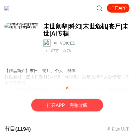
打开APP
末世鼠辈|科幻|末世危机|丧尸|末
世|AI专辑
XI_VOICES
1.07万
76
【作品简介】末日、丧尸、个人、群体……
我也看过一些末日题材的小说，咋说呢，总是觉得不太合情理，不
太合乎逻辑。
有人说科幻就别要逻辑了，太较真就不好看了。确实，包括很多好
莱坞大片不是一样没啥逻辑嘛。
但我就是看不惯啊，总觉得在合乎常识、贴近逻辑的前提下，应该
打
开
A
P
P，完整收听
也能构建出精彩的情节。
到底能不能呢？这本书就是答案，拭目以待。
【作者简介】第十个名字
【购买须知】
节目(1194)
切换顺序
1、本作品为付费有声书，前82集为免费试听，购买成功后，即可收