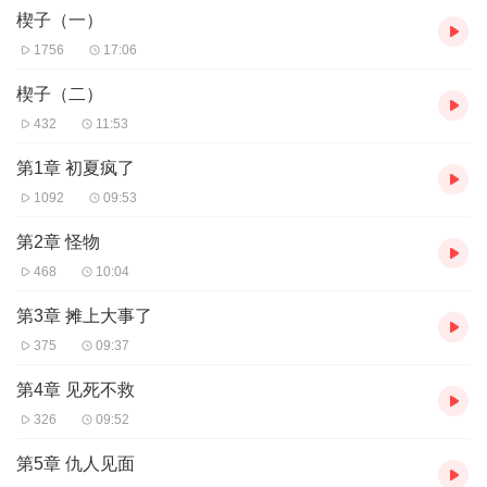
楔子（一）
听，可下载重复收听。
2、版权归原作者所有，严禁翻录成任何形式，严禁在任何第三方平
1756
17:06
台传播，违者将追究其法律责任。
3、如在充值／购买环节遇到问题，您可通过页面右上方按钮，将页
楔子（二）
面分享至微信内使用微信支付完成购买。
432
11:53
4、在购买过程中，如果您有任何问题，可以按以下步骤咨询在线客
服：
第1章 初夏疯了
第一步：您可在喜马拉雅APP【账号-联系客服】中咨询在线客服；
1092
09:53
第二步：如果您无法联系上APP内在线客服，可关注【喜马拉雅
APP】公众号，通过下方菜单栏里【我的-在线客服】咨询在线客
第2章 怪物
服；
第三步：如果在线客服都未取得联系，也可拨打客服电话：400-
468
10:04
838-6171
第3章 摊上大事了
375
09:37
第4章 见死不救
326
09:52
第5章 仇人见面