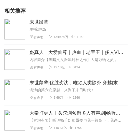
相关推荐
末世鼠辈
主播:继炀
1349.30万
1192
有声书
蛊真人｜大爱仙尊｜热血｜老宝玉｜多人VIP免费有声剧
内容简介【黑暗文反派流封神之作】人是万物之灵，蛊是天地真精。一个穿越者不断重生的故事。一个养蛊、炼蛊、用蛊的奇特世界。配音组（男角色）老宝玉旁白...
19.10亿
3434
有声书
末世鼠辈|优胜劣汰，唯独人类除外|穿越|末日|丧尸
洪涛的第六次穿越，来到了末日时代！
5.69万
1366
有声书
大奉打更人丨头陀渊领衔多人有声剧|畅听全集|王鹤棣、田曦薇主演影视剧原著|卖报小郎君
【冒泡有奖】听说杨千幻那厮要与我一较高下，我许七安要开始装叉了！快进入声音播放页戳下方输入框，冒个泡偷偷告诉我，我要用哪些诗词才能胜过他？说得好的，有赏！202...
110.64亿
1754
有声书