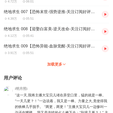
4.72万
06:01
绝地求生 007【恐怖末世-强势逆推-关注订阅好评月票点赞求助力】
4.39万
05:51
绝地求生 008【迎娶白富美-逆天改命-关注订阅好评月票点赞求助力】
4.12万
05:41
绝地求生 009【恐怖异能-血脉觉醒-关注订阅好评月票点赞求助力】
3.91万
05:51
加载更多
用户评论
i明月照i
"这一天,我将主播大宝贝儿堵在弄堂口里，猛的就是一棒。
“一天几更？！”一边说着，我又是一棒。力量之大,竟使得我
的铁棒几乎脱手。 “两更，两更！”主播大宝贝儿一边惨叫一
边还在嘴硬。 我又是连续的七八棒下去：“到底几更？！” 主