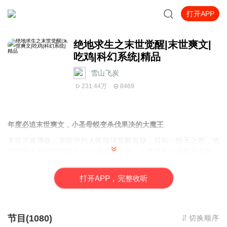
打开APP
绝地求生之末世觉醒|末世爽文|
吃鸡|科幻系统|精品
雪山飞炭
231.44万
8469
年度必追末世爽文，小圣母蜕变杀伐果决的大魔王
末世灾难降临。末世中的人类陆续觉醒血脉，得知一惊天之密，地
球万宰岁月前曾经发生过一场魔神之战，人类只不过是魔神遗种。
小混混古翼觉醒魔族血脉，女友却是觉醒神族血脉，俩人真心相
爱，却要承受着万宰之前俩族种下的苦果。古翼仰天长啸，
打
开
A
P
P，完整收听
——他能否最终赢得天之娇女的芳心？！
——能否在派系林立的残酷新世界异军突起，逆风翻盘？！
——能否完成自我救赎，成为拯救人类的英雄？！
让我们，拭目以待！！！
节目(1080)
切换顺序