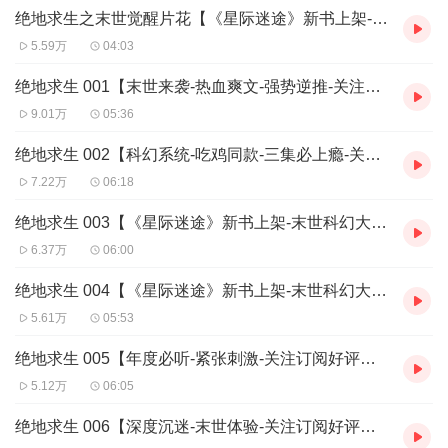
绝地求生之末世觉醒片花【《星际迷途》新书上架-模式科幻大作-快去搜索订阅追更】
众大咖倾情演绎，爆炸级后期制作，每天最少更新5集，绝对爽爆你
的大脑！！！
5.59万
04:03
关灯，戴耳机，来一场真实版末世体验，跟随男主一起逆天改命，
迎娶绝世佳人吧~
绝地求生 001【末世来袭-热血爽文-强势逆推-关注订阅星评月票点赞男主求助力】
9.01万
05:36
绝地求生 002【科幻系统-吃鸡同款-三集必上瘾-关注订阅星评月票评论点赞求助力】
7.22万
06:18
绝地求生 003【《星际迷途》新书上架-末世科幻大作-快去搜索订阅追更】
6.37万
06:00
绝地求生 004【《星际迷途》新书上架-末世科幻大作-快去搜索订阅追更】
5.61万
05:53
绝地求生 005【年度必听-紧张刺激-关注订阅好评月票点赞求助力】
5.12万
06:05
绝地求生 006【深度沉迷-末世体验-关注订阅好评月票点赞求助力】