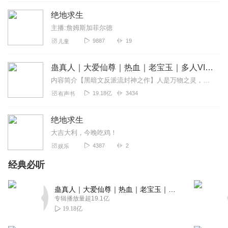
其实制作一本书真的不容易，从选书到选CV配音到后期制
绝地求生
作，每一步都息息相关。本书主角声音非常好听，配角声音
主播:詹姆斯加菲尔德
也都个性鲜明，而且主配角在剧里各种剧情背景下的语气拿
9887
19
儿童
捏的非常准，给人很强的画面感，嗯，各种场景拟音配乐也
都不错！和看电影一样样的！哈哈哈！非常精彩的一本作
蛊真人｜大爱仙尊｜热血｜老宝玉｜多人VIP免费有声剧
品，故事很有新意！主播们声音好听的不要不要的！大麦哦
内容简介【黑暗文反派流封神之作】人是万物之灵，蛊是天地真精。一个穿越者不断重生的故事。一个养蛊、炼蛊、用蛊的奇特世界。配音组（男角色）老宝玉旁白...
回复
2023-06-09
6
19.18亿
3434
有声书
格雷斯red
绝地求生
主播大大们演绎得很精彩呀。后期制作非常精良，引人入
大吉大利，今晚吃鸡！
胜！情节精彩，让人停不下来，期待后续更新哦😊
4387
2
娱乐
回复
2023-06-09
6
经典必听
微胖的燕子
这大制作啊，不错不错，主播和后期都很在线，不知不觉就
蛊真人｜大爱仙尊｜热血｜老宝玉｜多人VIP免费有声剧
听了好久，期待后面的故事！
专辑播放量超19.1亿
19.18亿
回复
2023-06-09
6