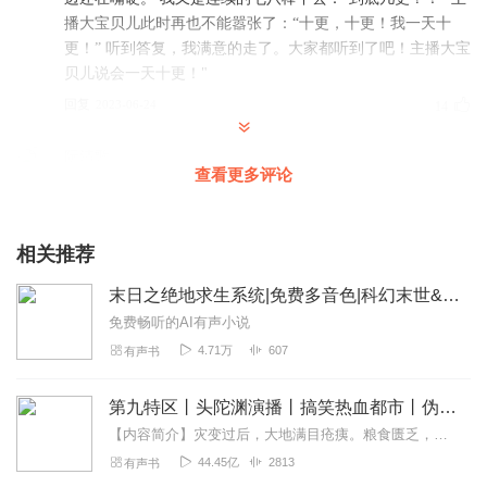
播大宝贝儿此时再也不能嚣张了：“十更，十更！我一天十
更！” 听到答复，我满意的走了。大家都听到了吧！主播大宝
贝儿说会一天十更！"
回复
2023-06-24
14
阮清歌
查看更多评论
超炫酷的片花！神仙团队，cv们把角色都录活了，后期做得
超精致啊，还有主播声音真好听，听得热血沸腾得燃了起来
😍追更追更，大大赶紧更新啊
相关推荐
回复
2023-06-09
10
末日之绝地求生系统|免费多音色|科幻末世&杀伐果断&杀手&系统流&丧尸
素简之声
免费畅听的AI有声小说
天 ，这专辑好霸道，各位主播演绎演绎都很贴切，后期好强
4.71万
607
有声书
啊，有看大片的感觉，但是又没有看影视剧的恶心感，情节
跌宕起伏，快快追。
第九特区丨头陀渊演播丨搞笑热血都市丨伪戒丨VIP免费多人有声剧
回复
2023-06-13
6
【内容简介】灾变过后，大地满目疮痍。粮食匮乏，资源紧俏，局势混乱……一位从待规划区杀出来的青年，背对着漫天黄沙，孤身来到九区谋生，却不曾想偶然结识三五好友，一念...
44.45亿
2813
有声书
锦觅一诺