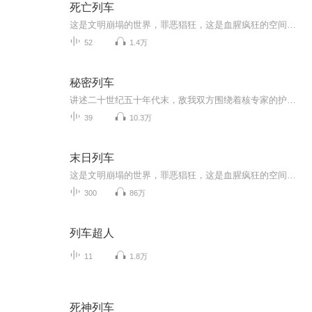
死亡列车
这是文明崩塌的世界，罪恶猖狂，这是血腥疯狂的空间道德沦丧，这是一条求生之路。
52
1.4万
秘密列车
讲述二十世纪五十年代末，敌我双方围绕着核专家的护送任务在列车上展开了惊心动魄的殊死斗争。
39
10.3万
末日列车
这是文明崩塌的世界，罪恶猖狂，这是血腥疯狂的空间，道德沦丧，只是一条求生之路。
300
86万
列车超人
11
1.8万
死神列车