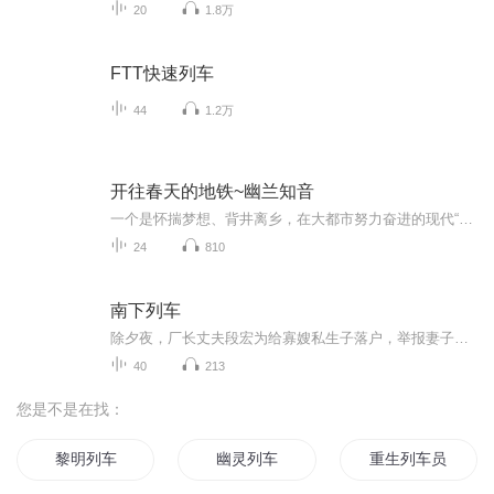
20
1.8万
FTT快速列车
44
1.2万
开往春天的地铁~幽兰知音
一个是怀揣梦想、背井离乡，在大都市努力奋进的现代“灰姑娘”，一个是含着“金钥匙”出生、不甘服从父母之命的“高、富、帅”，地铁偶遇，他们是否能突破“门当户对”的世俗，成就一个美丽童话？爱情与现实的博弈，孰胜孰负，一江东流的春水能否给出答案？
24
810
南下列车
除夕夜，厂长丈夫段宏为给寡嫂私生子落户，举报妻子宁姝超生，逼她打掉8个月胎儿致永久不孕。十年婚姻，她沦为垫脚石，受尽背叛羞辱。宁姝决绝扔掉婚戒，带着藏了三年的车票南下。遇贵人相助，她学技创业，从弃妇蜕变为商界女强人。段宏与宁楠贪念反噬，一...
40
213
您是不是在找：
黎明列车
幽灵列车
重生列车员修仙录