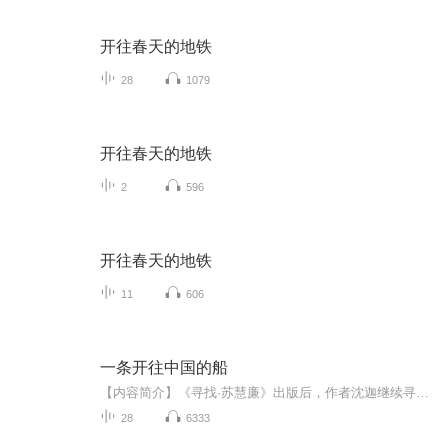
开往春天的地铁
28
1079
开往春天的地铁
2
596
开往春天的地铁
11
606
一条开往中国的船
【内容简介】《寻找·苏慧廉》出版后，作者沈迦继续寻访调研，利用未用尽的一手材料，陆续撰写了十余篇独立文章，继续叙说与苏慧廉有关的传教士在华的往事逸闻。其中有涉及胡适的信仰认识及与苏氏父女的交往，这是早已汗牛充栋的胡适研究所忽略的；还讲述...
28
6333