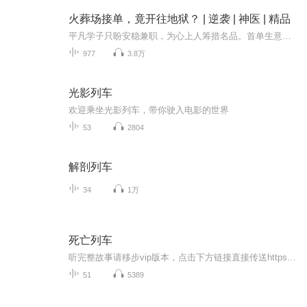
火葬场接单，竟开往地狱？ | 逆袭 | 神医 | 精品
平凡学子只盼安稳兼职，为心上人筹措名品。首单生意，竟从火葬场驶向幽冥地府！神秘专车带他穿梭三界，沿途拾得仙家至宝，人生瞬间逆转。昔日恋人羞愧难当，豪门千金主动倾心；妙手回春医术通玄，权贵争相结交奉承。小人物逆袭之路，始于收服一只娇小狐仙...
977
3.8万
光影列车
欢迎乘坐光影列车，带你驶入电影的世界
53
2804
解剖列车
34
1万
死亡列车
听完整故事请移步vip版本，点击下方链接直接传送https://www.ximalaya.com/album/84975089一个充满奇幻与恐怖元素的世界，存在着一列神秘的死亡列车。。。末日背景下，充满血腥和恐怖的，细致地展现了人性的多面性。有人为了生存不择手段，如背叛、杀戮等...
51
5389