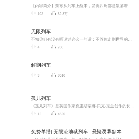
【内容简介】萧寒从列车上醒来，发觉四周都是散落着的行李箱，一桶方便面还在冒着热气，可是，除了他外一个人都没有。四周一团黑暗，这奔驰着的列车是死神的游戏？还是地狱的入口？萧寒一步一步走向列车的尽途，被无尽的黑暗吞噬，等待他的，将是什么……...
192
32.8万
无限列车
不知你们有没有听说过这么一句话：不管你走到世界的哪个位置 ，总有一辆车在等着你，上了车，这辈子就结束了。 凭空出现的驾驶证，促使我成为一名公交车司机。 至此，我时常徘徊在生死的边缘!!! 播讲：叶默i
4
788
解剖列车
3
8010
孤儿列车
《孤儿列车》是英国作家克里斯蒂娜·贝克·克兰创作的长篇小说。该书描绘了两位坚强少女的成长历程，同时照亮了美国历史迷幻却被遗忘的一个篇。让我们感悟到对待人生应有的信念，以爱与勇气接受生活赐予的一切悲欢。虽然不是所有离别都能盼来重逢，但失去的会以另一种方式回来。
12
4620
免费单播| 无限流地狱列车 | 悬疑灵异副本