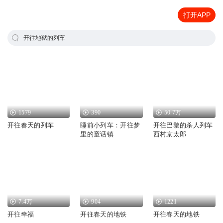
打开APP
开往地狱的列车
1579
390
50.7万
开往春天的列车
睡前小列车：开往梦
开往巴黎的杀人列车
里的童话镇
西村京太郎
7.4万
904
1221
开往幸福
开往春天的地铁
开往春天的地铁