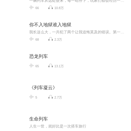
️一辆列车从远处驶来，每一站停下，玩家们都会经历一场生死考验，他们能顺利重生回到人间界吗？请跟我一起，去见证吧(●°u°●) 」主要人物：芮一禾（大女主）：冷酷御姐，胆大心细外加死皮赖脸，她的套路是——不按套路出牌，拥有能看到鬼魂的左眼，后...
66
10.8万
你不入地狱谁入地狱
我长这么大，一共犯了两个让我追悔莫及的错误。第一个是填错了高考志愿，第二个，是得罪了钟原。如果非要用一个成语来形容第一个错误给我带来的影响，那简直就是，生不如死。如果非要用一个成语来形容钟原对我做过的事情，那简直就是，罄竹难书。然而如此邪恶得令人发指的一个人，偏偏还是个招蜂引蝶的人间祸害。某一日，我阴阳怪气地嘲讽钟原：“阎王派你来就是为了多祸害几个人吧？”钟原面不改色地回答：“为了少祸害几个，我打算选一个人祸害一辈子。”我：“什么意思？”他笑眯眯地看着我：“你不入地狱，谁入地狱？”
68
2.3万
恐龙列车
65
13.1万
《列车凝云》
5
2.7万
生命列车
人生一世，就好比是一次搭车旅行