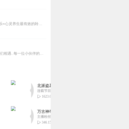
听心灵疗愈音乐，解忧心理，放空身心，走出抑郁症、焦虑症、恐惧症等情绪困扰。疗愈音乐=心灵养生最有效的聆听建议：步骤一、选择安静的环境，闭目静卧或坐。步骤二、根据...
原创音乐/文案投稿加地球号：SOHO454579034<前面英文是大写>带上你的音乐和故事与我们相遇..每一位小伙伴的经历都是我们创作的源头..
北派盗墓笔记丨头陀渊出品丨悬疑灵异丨摸金校尉丨
连载节目超四百集
1623.62万
万古神帝丨玄幻丨热血丨紫襟团队演播丨多人有声
主播粉丝2836万
346.15万