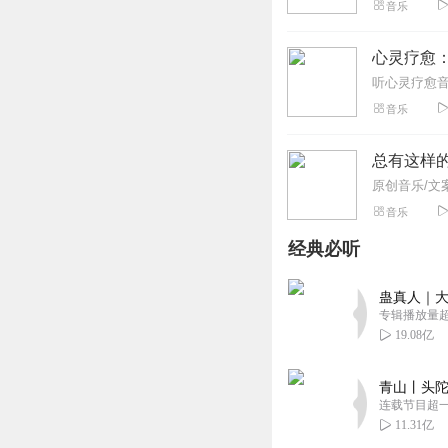
音乐
心灵疗愈
音乐
总有这样
音乐
经典必听
蛊真人｜大
专辑播放量超1
19.08亿
青山丨头陀
连载节目超
11.31亿