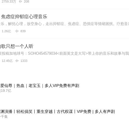
2759.33万
208
：焦虑症抑郁症心理音乐
1.26亿
839
的歌只想一个人听
12.45亿
1333
爱仙尊｜热血｜老宝玉｜多人VIP免费有声剧
9.7亿
渊演播丨轻松搞笑丨重生穿越丨古代权谋丨VIP免费 | 多人有声剧
一千集