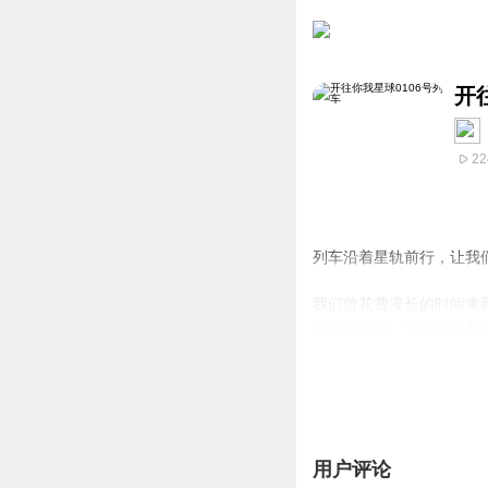
开
22
列车沿着星轨前行，让我
我们曾花费漫长的时间来
也拥有彼此，宇宙的存在
此时此刻，我想邀你踏上
你的快乐小狗池忆。
用户评论