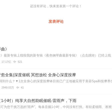
车》是一首偏朋克风格的轻摇滚歌曲，编曲中融入了大量的电吉他与科
还没有评论，快来发表第一个评论！
次参与歌曲创作，构建自我宇宙世界，在十八岁生日来临之际发表这支纪
试创作更多风格的作品，为大家讲述池忆的世界。
发表评论
琴曲》
17.17亿
521
愈全集|深度催眠 冥想放松 全身心深度按摩
2949.03万
41
（1小时）纯享大自然助眠催眠-雷雨声，下雨