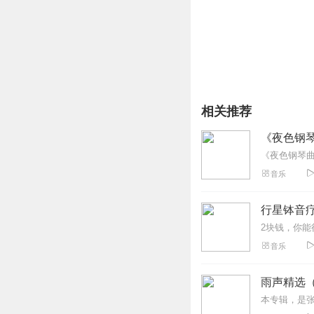
《开往你我星球
0106
号列
在太空的未来感。池忆首
不设限，希望以后可以尝
相关推荐
《夜色钢
音乐
行星钵音疗
音乐
雨声精选