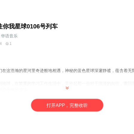
往你我星球0106号列车
华语音乐
4
1
们在这浩瀚的星河里奇迹般地相遇，神秘的蓝色星球深邃静谧，蕴含着无
到地球，在繁重的学习工作生活中，又拾起那一份对于浪漫的向往，重回
就是永恒的浪漫。
打
开
A
P
P，完整收听
0106
号列车来到你我星球，参与这场遥远又浪漫的旅程。