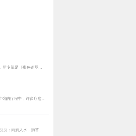
幻元素，整体打造一种遨游
念单曲，也象征着池忆未来
《夜色钢琴曲》最新专辑上线啦我的新专辑《夜色钢琴曲最新专辑》（点击跳转）已经上线，新专辑是《夜色钢琴曲》的升级版，我精选了诸多经典原创作品与大家分享，愿未来...
2块钱，你能得到什么？▼1次全身心的深度按摩钵目前已广泛地被应用于美容Spa和按摩养生馆的疗程中，许多疗愈师使用铜钵在身体上，发现5分钟铜钵按摩的深度放松，效...
本专辑，是张玎为您千挑万选的“雨声”。每条音频1小时，中间没有打扰。有轻柔细雨、淅淅沥沥；雨滴入水，滴答作响；隐隐雷声，隆隆为伴；流水潺潺，映入耳畔。这里没有音...