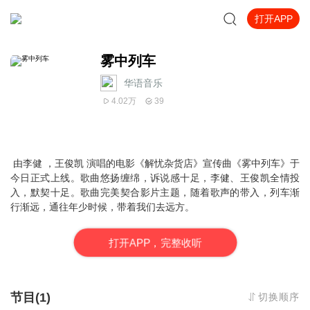
打开APP
雾中列车
华语音乐
4.02万
39
由李健 ，王俊凯 演唱的电影《解忧杂货店》宣传曲《雾中列车》于
今日正式上线。歌曲悠扬缠绵，诉说感十足，李健、王俊凯全情投
入，默契十足。歌曲完美契合影片主题，随着歌声的带入，列车渐
行渐远，通往年少时候，带着我们去远方。
打
开
A
P
P，完整收听
节目(1)
切换顺序