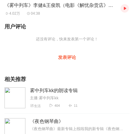
《雾中列车》李健&王俊凯（电影《解忧杂货店》宣传曲）
4.02万
04:38
用户评论
还没有评论，快来发表第一个评论！
发表评论
相关推荐
雾中列车kk的朗读专辑
主播:雾中列车kk
404
11
生活
《夜色钢琴曲》
《夜色钢琴曲》最新专辑上线啦我的新专辑《夜色钢琴曲最新专辑》（点击跳转）已经上线，新专辑是《夜色钢琴曲》的升级版，我精选了诸多经典原创作品与大家分享，愿未来...