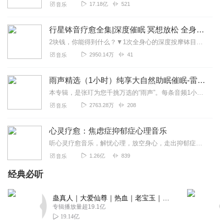
17.18亿
521
音乐
行星钵音疗愈全集|深度催眠 冥想放松 全身心深度按摩
2块钱，你能得到什么？▼1次全身心的深度按摩钵目前已广泛地被应用于美容Spa和按摩养生馆的疗程中，许多疗愈师使用铜钵在身体上，发现5分钟铜钵按摩的深度放松，效...
2950.14万
41
音乐
雨声精选（1小时）纯享大自然助眠催眠-雷雨声，下雨
本专辑，是张玎为您千挑万选的“雨声”。每条音频1小时，中间没有打扰。有轻柔细雨、淅淅沥沥；雨滴入水，滴答作响；隐隐雷声，隆隆为伴；流水潺潺，映入耳畔。这里没有音...
2763.28万
208
音乐
心灵疗愈：焦虑症抑郁症心理音乐
听心灵疗愈音乐，解忧心理，放空身心，走出抑郁症、焦虑症、恐惧症等情绪困扰。疗愈音乐=心灵养生最有效的聆听建议：步骤一、选择安静的环境，闭目静卧或坐。步骤二、根据...
1.26亿
839
音乐
经典必听
蛊真人｜大爱仙尊｜热血｜老宝玉｜多人VIP免费有声剧
专辑播放量超19.1亿
19.14亿