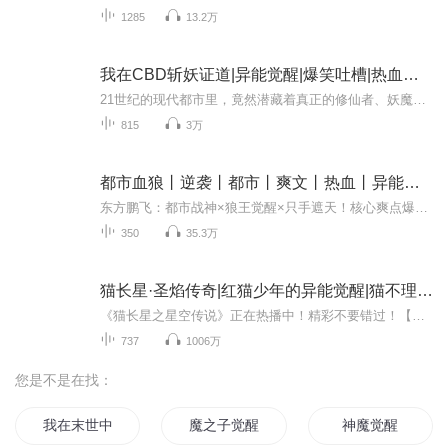
1285
13.2万
我在CBD斩妖证道|异能觉醒|爆笑吐槽|热血爽文
21世纪的现代都市里，竟然潜藏着真正的修仙者、妖魔与异能。主角因此觉醒特殊能力，被卷入一场跨越凡尘与仙界的巨大漩涡原来飞升不止在深山，也可在摩天楼间；长生不老的钥匙，就藏在人心与欲望的缝隙里。
815
3万
都市血狼丨逆袭丨都市丨爽文丨热血丨异能觉醒丨多女主
东方鹏飞：都市战神×狼王觉醒×只手遮天！核心爽点爆裂呈现：战神归来；异能觉醒；杀伐果断；后宫全收；热血征战！——血狼咆哮，众生跪伏！【内容介绍】他曾是燕京顶级大少，却惨遭背叛，家族倾覆，被迫化名“贝基”亡命海外！六年间，他从尸山血海中爬...
350
35.3万
猫长星·圣焰传奇|红猫少年的异能觉醒|猫不理故事
《猫长星之星空传说》正在热播中！精彩不要错过！【点击收听】欢迎订阅好评加月票，和猫长星一起浴火奋斗，横渡星海！其他精彩系列：《猫砚白御兽传奇1》【点击收听】《猫砚白御兽传奇2》【点击收听】召唤收集系列1、猫归元·勋章战纪【点击收听】2、猫轻...
737
1006万
您是不是在找：
我在末世中觉醒
魔之子觉醒
神魔觉醒