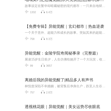
故事设定在繁华却暗藏秘密的现代都市：一只来自地狱的恶魔潜伏在一间医院的防空洞里，等待时机降临人间。平凡青年李忠原本过着朝九晚五的普通生活，却因一次深夜目睹诡异现象而被卷入连环恐怖事件——大姚山雷电、医院血案、连月暴雨，种种异象宣告恶魔即...
1332
6.4万
【免费专辑】异能觉醒｜玄幻都市｜热血逆袭
一个关于意外、超能力和成长的故事。突如其来的超能力，让我既兴奋又迷茫。我不知道这个外来生物究竟是什么，也不清楚它为何会赋予我这样的力量。但我知道，从此刻起，我的生活将不再平静。我开始探索这个超能力的奥秘，尝试运用它去改变自己和周围的世界....
758
8.3万
异能觉醒：金陵学院奇闻秘事录（完整篇）
展凌15岁生日前夕，人生仿佛给她开了一个大玩笑，收养她的福利院院长离奇惨死，从小长大的福利院被迫解散，唯一的妹妹也被送养不知所踪！因为觉醒了灵能，展凌被强制送到卧虎藏龙的金陵学院学习，天天遇到一些非人生物也就算了，一些麻烦还不请自来，搅得...
99
3657
离婚后我的异能觉醒了|精品多人有声书
林悦曾深陷不幸婚姻，被背叛后净身出户，跌至人生谷底。意外觉醒“对视控心五分钟”的异能后，她的人生彻底改写。 职场上，她用异能反击 PUA 上司、戳穿抢功同事，从底层“打工人”一路逆袭成公司核心；情场上，她让别有用心的追求者当众出丑，也为真心留...
757
2.8万
透视桃花眼｜异能觉醒｜美女运势尽收眼底