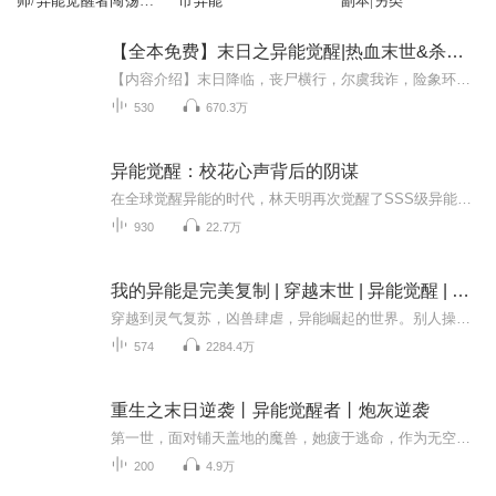
师/异能觉醒者闯荡末
市异能
副本|另类
世
【全本免费】末日之异能觉醒|热血末世&杀神再临
【内容介绍】末日降临，丧尸横行，尔虞我诈，险象环生。所能做的有什么？苦苦求生，慢慢挣扎……还是拼死一搏，杀出血路？直到那一日，李纯发现自己觉醒了异能，可以变得足够强大了。【作者介绍】流逝的霜降，名家作家，擅闯末日题材，曾创作过《末日之最...
530
670.3万
异能觉醒：校花心声背后的阴谋
在全球觉醒异能的时代，林天明再次觉醒了SSS级异能天赋。他本以为这将是他人生的巅峰，然而，他却意外听到了他的校花女友对他的深深恨意。这个发现让他陷入了极度的困惑和恐惧之中。他开始怀疑自己的过去，他曾经辜负了她吗？他的校花女友究竟有什么秘密？...
930
22.7万
我的异能是完美复制 | 穿越末世 | 异能觉醒 | 多播
穿越到灵气复苏，凶兽肆虐，异能崛起的世界。别人操控雷电，掌控火焰，化身巨人，断肢重生，瞬间移动，心灵感应，预知未来……牛批的不行！而我……都会！！！
574
2284.4万
重生之末日逆袭丨异能觉醒者丨炮灰逆袭
第一世，面对铺天盖地的魔兽，她疲于逃命，作为无空间无异能的炮灰一名，她眼睁睁的看着他为了护她，被魔兽撕成碎片。再次睁眼，重生于末日来临前七天。这一世，她看到了神秘绿点，成为异能觉醒者，更是得到一个拥有不靠谱主人的空间。她有了逆袭的资本，...
200
4.9万