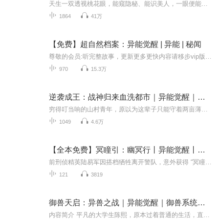
天生一双透视桃花眼，能窥隐秘、能识美人，一眼便能让佳人芳心暗许。无论都市乡村，美女总裁、村花寡嫂纷纷倾心，桃花挡都挡不住。凭一双神眼，纵横天下、风流一生。
1864
41万
【免费】超自然档案：异能觉醒 | 异能 | 秘闻
尊敬的会员:听完整故事，更新更多更快内容请移步vip版。【精品多播】超自然档案：异能觉醒 | 异能 | 秘闻更新更多更快哦，剧情早知道，更有独家番外等着你！此免费版每天更新1集（VIP尊享版每天更新更多）。喜欢本专辑的听友不要忘记订阅专辑，关注主播，...
970
15.3万
逆袭成王：战神归来血洗都市｜异能觉醒｜高能燃战
穷得叮当响的山村青年，原以为这辈子只能守着两亩薄田。谁料随手捡起的残卷，竟藏着令人咂舌的秘技。 赤脚大夫说他偷师，镇上恶霸堵门要挑事，连外出务工的乡亲都认定村里没出路。他反手熬出药香扑鼻的祛瘟汤，徒手撂翻五个痞子，带着全村人把野生草药炼成...
1049
4.6万
【全本免费】冥瞳引：幽冥行丨异能觉醒丨悬疑破案
前刑侦精英陆易军因搭档牺牲离开警队，意外获得 “冥瞳” 能力 —— 触碰死者遗物或尸体，便能回溯死亡瞬间。带着追查真凶的执念，他化身私家侦探，在灵异事件频发的云州开启探案之旅。当红女主播直播时离奇暴毙，陆易军通过 “冥瞳” 看到死者被无形力量...
121
3819
御兽天启：异兽之战｜异能觉醒｜御兽系统｜多人有声
内容简介 平凡的大学生陈熙，原本过着普通的生活，直到一场突如其来的异兽袭击打破了一切。在生死关头，他意外觉醒御兽天赋，并绑定了一个神秘的御兽系统。从此，他踏上了与异兽对抗的征程。 异兽并非只是野蛮的怪物，它们隐藏在人类社会中，化身为普...