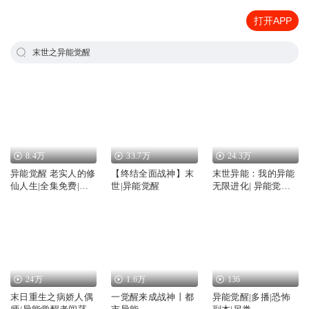
打开APP
末世之异能觉醒
8.4万
33.7万
24.3万
异能觉醒 老实人的修
【终结全面战神】末
末世异能：我的异能
仙人生|全集免费|异
世|异能觉醒
无限进化| 异能觉醒 |
能觉醒
末世爽文 | 多播
24万
1.6万
136
末日重生之病娇人偶
一觉醒来成战神丨都
异能觉醒|多播|恐怖