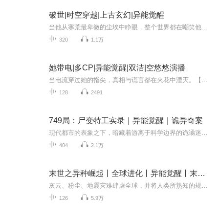
破世|时空穿越|上古玄幻|异能觉醒
当他从寒荒最卑微的尘埃中睁眼，整个世界都在嘲笑他的异能。可他们不知道——这颗被神石选中的灵魂，注定要掀翻上古的苍穹！跟随奇人楚杰，他踏遍九天十地，采撷混沌奇花，驯服洪荒凶兽，更在神魔乱舞的纪元中，悟出逆天功法。然而，当神石之谜逐层剥落，...
320
1.1万
她带电|多CP|异能觉醒|双洁|空悠悠演播
当电流穿过她的指尖，真相与谎言都在火花中湮灭。【悬疑刑侦】 × 【异能觉醒】 × 【双向救赎】 这不是正义与邪恶的对决，而是被实验者向造物主的反噬。 当电流再次亮起，她要选择—— 做回布金语，还是成为099号？ 布金语，市医院内科医生，拥有...
128
2491
749局：尸变特工实录｜异能觉醒｜诡异奇案
现代都市的表象之下，暗藏着游离于科学边界的诡谲迷雾。某个专司此道的特殊机构从不对外公开卷宗，直到某天，调查员在废弃医院的负四层，从浸透血水的档案夹里翻出了编号为X的事件记录——能预见死亡的大学生，深夜接到自己声音的求助电话；殡仪馆冰柜里永...
404
2.1万
末世之异种崛起丨全球进化丨异能觉醒丨末日生存丨有声书
灰云、粉尘、地震灾难肆虐全球，并将人类所熟知的规则一一碾碎，恐怖、绝望、血腥、杀戮成为新世界的主格调。 势弱的人们开始警惕各种不起眼的东西，它们曾经被人类视为蝼蚁，如今却以人类为食，它们是猎人，而我们则是猎物。 异种强势崛起，人类唯有反击。
126
5.9万