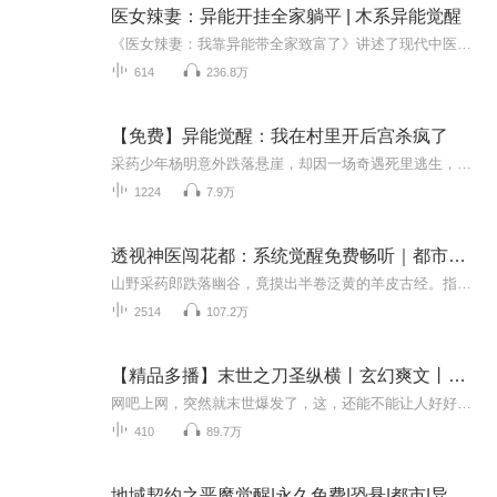
医女辣妻：异能开挂全家躺平 | 木系异能觉醒
《医女辣妻：我靠异能带全家致富了》讲述了现代中医师云瑶穿越成为古代冲喜新娘，一睁眼就面临被卖的险境。她凭借医术和意外觉醒的木系异能自救，并救活了名义上的丈夫——中毒昏迷的边疆百户康明轩。面对恶毒婆婆康老太的欺压，云瑶智勇双全，成功分家断...
614
236.8万
【免费】异能觉醒：我在村里开后宫杀疯了
采药少年杨明意外跌落悬崖，却因一场奇遇死里逃生，不仅邂逅神秘 “仙女” 获得透视异能，还觉醒了惊人力量。回到村里，他发现自己的命运已被彻底改写 —— 暗恋的村长女儿、需要守护的漂亮寡妇，都卷入他的生活。原始森林的野山楂林、神秘的前世梦境，又...
1224
7.9万
透视神医闯花都：系统觉醒免费畅听｜都市异能觉醒
山野采药郎跌落幽谷，竟摸出半卷泛黄的羊皮古经。指尖触到墨迹的瞬间，金针自眉心破出，七十二道医家秘术翻涌进骨血。村口被泥石流活埋的寡妇，他用三寸柳叶刀剖开腹腔救活；县首富独子被人下蛊七窍流血，却在他晾草药的竹筐边跪了三天三夜。当省城医疗考...
2514
107.2万
【精品多播】末世之刀圣纵横丨玄幻爽文丨异能觉醒丨全民进化
网吧上网，突然就末世爆发了，这，还能不能让人好好上个网了！CV男神组（排名不分先后）戏精老六— 旁白、叶文等雨临花落— 黄毛、何三宝、李俊等淡壳 — 父亲、红毛、朱胖子等卡尔儿森— 李少杰、古誓等板凳长又宽— 白飞、龙套等铁锤有声 — 谢...
410
89.7万
地域契约之恶魔觉醒|永久免费|恐悬|都市|异能觉醒