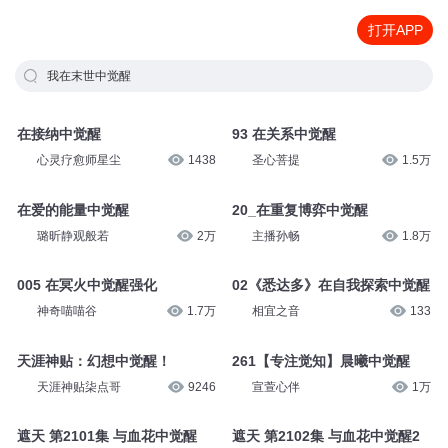
打开APP
我在末世中觉醒
在接纳中觉醒
93 在关系中觉醒
心灵疗愈师星尘
1438
圣心菩提
1.5万
在爱的能量中觉醒
20_在重复博弈中觉醒
璐昕静观般若
2万
主播孙畅
1.8万
005 在冥火中觉醒强化
02《悉达多》在自我探索中觉醒
神奇喵喵谷
1.7万
相宜之音
133
天涯神贴：幻想中觉醒！
261【专注觉知】晨曦中觉醒
天涯神贴柒点哥
9246
宣萱心伴
1万
遮天 第2101集 与血花中觉醒
遮天 第2102集 与血花中觉醒2