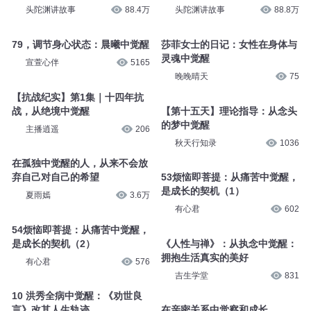
头陀渊讲故事
88.4万
头陀渊讲故事
88.8万
79，调节身心状态：晨曦中觉醒
莎菲女士的日记：女性在身体与
灵魂中觉醒
宣萱心伴
5165
晚晚晴天
75
【抗战纪实】第1集｜十四年抗
战，从绝境中觉醒
【第十五天】理论指导：从念头
的梦中觉醒
主播逍遥
206
秋天行知录
1036
在孤独中觉醒的人，从来不会放
弃自己对自己的希望
53烦恼即菩提：从痛苦中觉醒，
是成长的契机（1）
夏雨嫣
3.6万
有心君
602
54烦恼即菩提：从痛苦中觉醒，
是成长的契机（2）
《人性与禅》：从执念中觉醒：
拥抱生活真实的美好
有心君
576
吉生学堂
831
10 洪秀全病中觉醒：《劝世良
言》改其人生轨迹
在亲密关系中觉察和成长