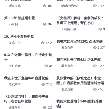
听鉴文化
402
璐昕静观般若
2.4万
第002章 菩提場中覺
《女相师》解析：萧彻的成长：
从谎言中觉醒，守住初心
cv沐桐
207
天机笑江湖
9
19. 见性不离身中觉
我在末世开宝箱1201 圣魂觉醒
黄庭心学
2.4万
看点有声
1.3万
013 在做事中修行，在行走中觉
悟
我在末世开宝箱621 活体苏醒
宁好声音
34
看点有声
3.2万
我在末世开宝箱042 血脉觉醒
从张爱玲的《倾城之恋》中觉
醒，白流苏教你用智慧逆转命运
看点有声
25万
若焰辰星
2.5万
《苏东坡与禅》：在世俗中修
行，在责任中觉悟
我的末世基地车240-醒来(爆更
喽)
吉生学堂
122