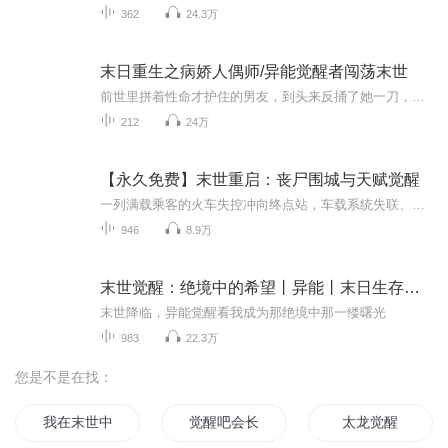
362
24.3万
末日重生之病娇人偶师/异能觉醒者闯荡末世
前世里拼着性命才护住的男友，到头来反捅了她一刀，带走了她所有物资，还伙同仇人，害她陷身丧尸群惨死。 重生回末世之初，墨小凰摸摸怀里的人偶，这辈子她是个索债的，那些欠了她债的人，一个都跑不了。 渣男投奔，毁他异能，断他双腿，好好招待。 小三陷...
212
24万
【永久免费】末世重启：丧尸围城与天赋觉醒
一列满载乘客的火车失控冲向终点站，车载系统失联、远程制停失败，最终以烈焰浓烟与满车尸骸引爆全网。倒叙七小时前——车厢内平凡旅途暗藏地狱开局：熊孩子天真诅咒“丧尸灭世”与诡异手机病毒联动，触发真实末世游戏预告片，预言全员惨死。当邻座老太突...
946
8.9万
末世觉醒：绝境中的希望丨异能丨末日生存丨暧昧
末世降临，异能觉醒看我成为那绝境中那一缕曙光
983
22.3万
您是不是在找：
我在末世中觉醒
觉醒吧会长大人
太龙觉醒