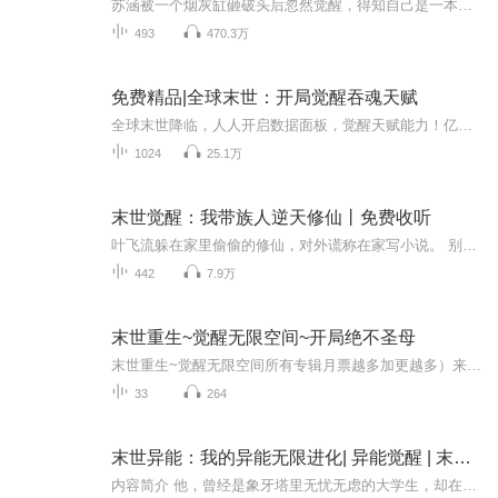
苏涵被一个烟灰缸砸破头后忽然觉醒，得知自己是一本末世小说中的早死女配，开场即死，存在意义就是给女主送金手指。 好在这一次她没有死亡，金手指也还在自己手里，她决定努力在这末世活下去，掌握自己的人生 不过后来她发现事情不对头了，她好像，不是人...
493
470.3万
免费精品|全球末世：开局觉醒吞魂天赋
全球末世降临，人人开启数据面板，觉醒天赋能力！亿万天赋，各不相同。有人觉醒钻石品阶的神级天赋，一飞冲天！有人觉醒黑铁品阶的垃圾天赋，泯然尘埃。而上一世陆离觉醒天赋【吞魂】，没有品阶！能吞千尸魂魄，夺万种天赋！凝魂兵，铸魂卫！拥有如此逆天...
1024
25.1万
末世觉醒：我带族人逆天修仙丨免费收听
叶飞流躲在家里偷偷的修仙，对外谎称在家写小说。 别人都不知情，直到某一天，为了救邻居家的小孩，叶飞流一只手拦下冲撞过来的一辆货车。 全村都震惊了。 从此以后，叶飞流带着叶家全族修仙。 十年后，世界与异空间融合，无数外域异兽入侵，一夜之间，全...
442
7.9万
末世重生~觉醒无限空间~开局绝不圣母
末世重生~觉醒无限空间所有专辑月票越多加更越多）来都来了，点个关注吧！最近听说有新专辑出世了！让老夫和道友们瞧瞧！（专辑每天10点更新，次日未更新的晚点更新）
33
264
末世异能：我的异能无限进化| 异能觉醒 | 末世爽文 | 多播
内容简介 他，曾经是象牙塔里无忧无虑的大学生，却在命运的捉弄下，堕入了黑暗的深渊。一场突如其来的变故，让他变成了嗜血的魔鬼，一个行走在人间的非人类。他与她，本是两条平行线，却因命运的纠缠，交织出一段虐心至极的爱情。女孩的出现，是他黑暗生命...