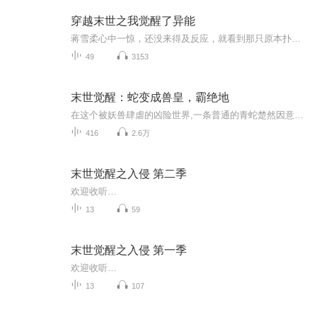
穿越末世之我觉醒了异能
蒋雪柔心中一惊，还没来得及反应，就看到那只原本扑向她的丧尸，突然被一个黑影从侧面撞飞了出去。她愣了一下，抬头看去，只见一个穿着黑色冲锋衣、背着双肩包的男人，正手持一把消防斧，朝着倒地的丧尸冲了过去。“咔嚓！”一声清脆的骨裂声响起，男人一...
49
3153
末世觉醒：蛇变成兽皇，霸绝地
在这个被妖兽肆虐的凶险世界,一条普通的青蛇楚然因意外穿越而身陷其中。一开始,他被一只凶猛的野鸡追杀,命悬一线。就在绝境中,他突然发现自己拥有一项神奇的能力——吞噬其他生物可以获得进化值和血脉值,从而提升实力。在与野鸡的生死搏斗中,楚然通过这种...
416
2.6万
末世觉醒之入侵 第二季
欢迎收听…
13
59
末世觉醒之入侵 第一季
欢迎收听…
13
107