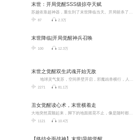
末世：开局觉醒SSS级掠夺天赋
苏越依靠超神器，重生到了末世降临当天。开局斩杀了绿了自己数十年的校花女友，觉醒SSS级天赋——掠夺之手。此世，苏越不在轻信任何人，开启了独自复仇之路。
87
2.3万
末世降临|开局觉醒神兵召唤
100
12.3万
末世之觉醒双生武魂开始无敌
地球灵气复苏，空间界壁开启，邪魔凶兽横行，人类进入武魂时代，需觉醒武魂并通过特殊“高考”成为魂师。 普通青年林繁穿越到这个世界，修炼三年未觉醒武魂，受尽嘲讽。但他觉醒了极为稀有的双生武魂，左手是空间之力武魂，右手是风...
2271
81.1万
丑女觉醒读心术，末世横着走
大地突然震颤起来，脚下的地面摇晃不止，像是随时都会崩塌！
1121
10.4万
【终结全面战神】末世|异能觉醒