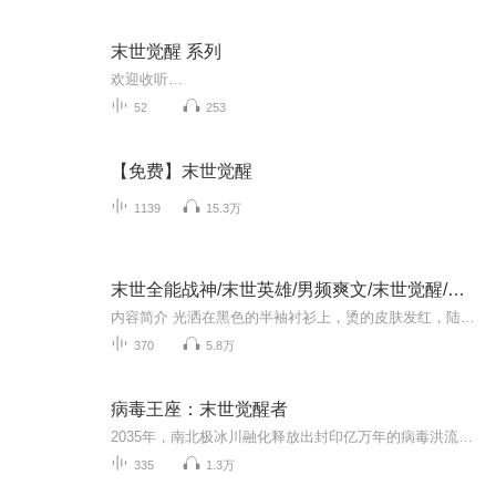
末世觉醒 系列
欢迎收听…
52
253
【免费】末世觉醒
1139
15.3万
末世全能战神/末世英雄/男频爽文/末世觉醒/战神
内容简介 光洒在黑色的半袖衬衫上，烫的皮肤发红，陆风骑着电动车行驶在炙热的马路上。 奇怪的是此时正是中午，马路上连一辆车，一个人影都没有，整个E市都安静的只有微弱的风声和陆丰登自行车的声音。 早在一个月以前，全世界60亿人一夜死亡百分之99以上
370
5.8万
病毒王座：末世觉醒者
2035年，南北极冰川融化释放出封印亿万年的病毒洪流。几年内，99%人类死亡，动物进化为嗜血变异兽。在一所大学，几名幸存者蜷缩在男生宿舍楼，其中包含：身患全球唯一先天性免疫缺陷的主角武学世家传人、校花携带祖传功法的神秘人
335
1.3万