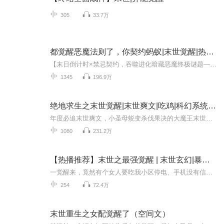
305
33.7万
都觉醒恶魔法则了，你契约蚂蚁|末世觉醒|热血爽文
【末日倒计时×禁忌契约，吞噬进化暗藏恶魔终极谜题——谁主生死？】每天8点准时更新！欢迎订阅留言~求关注，本书福利多多！【内容简介】【御兽+高考+恶魔法则+杀伐果断+无敌+学院】 沈洛穿越到了全球御兽的世界。 成为了东城高中，一个普通的御兽系学生...
1345
196.9万
绝地求生之末世觉醒|末世爽文|吃鸡|科幻系统|精品
年度必追末世爽文，小圣母蜕变杀伐果决的大魔王末世灾难降临。末世中的人类陆续觉醒血脉，得知一惊天之密，地球万宰岁月前曾经发生过一场魔神之战，人类只不过是魔神遗种。小混混古翼觉醒魔族血脉，女友却是觉醒神族血脉，俩人真心相爱，却要承受着万宰之...
1080
231.2万
【热播推荐】末世之最强觉醒 | 末世玄幻|暴爽修真
一觉醒来，竟然有个女人要吃我小区停电、手机没有信号整栋楼里只剩下我和一名美女邻居陨石群坠落，引发全球性变异人类分化成了三种：丧尸、武者和灵者战斗不断，体内的能量不断的觉醒从统治一栋大楼开始，直到统治全世界我叫吴泽，你们由我守护
254
72.4万
末世重生之女配觉醒了（空间文）