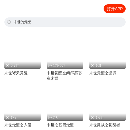
打开APP
末世的觉醒
6.2万
179.5万
168
末世诸天觉醒
末世觉醒空间|玛丽苏
末世觉醒之溯源
在末世
178
7万
1.6万
末世觉醒之入侵
末世之基因觉醒
末世灵战之觉醒者