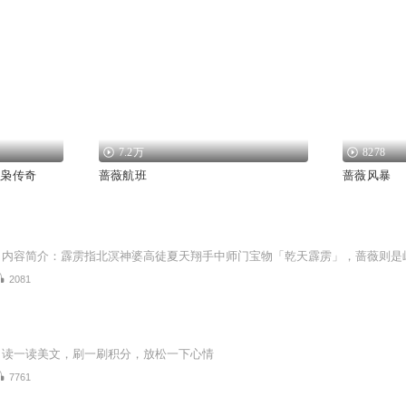
7.2万
8278
女枭传奇
蔷薇航班
蔷薇风暴
2081
，读一读美文，刷一刷积分，放松一下心情
7761