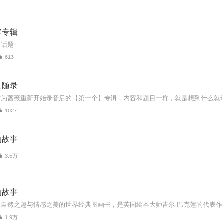
客专辑
议话题
613
灵随录
1027
的故事
3.5万
的故事
1.9万