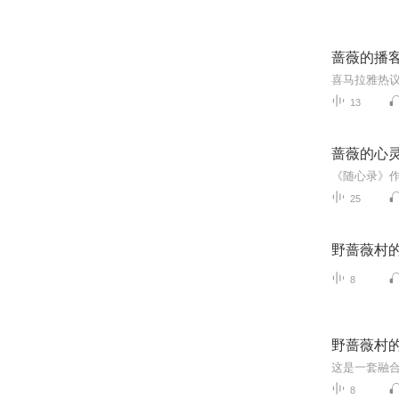
蔷薇的播
喜马拉雅热
13
蔷薇的心
25
野蔷薇村
8
野蔷薇村
8