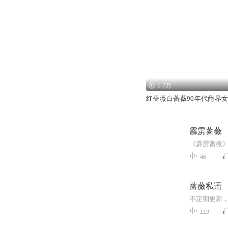
1.7万
红蔷薇白蔷薇90年代商界
霹雳蔷薇
46
蔷薇私语
不定期更新
119