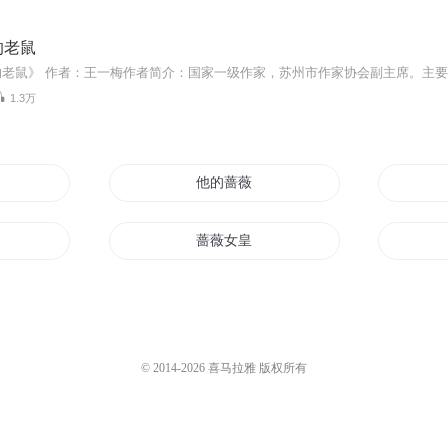
的老鼠
1.3万
他的蔷薇
蔷薇女皇
黑色蔷薇花开
末世重生之蔷薇纪事
© 2014-
2026
喜马拉雅 版权所有
斗罗之蔷薇斗罗