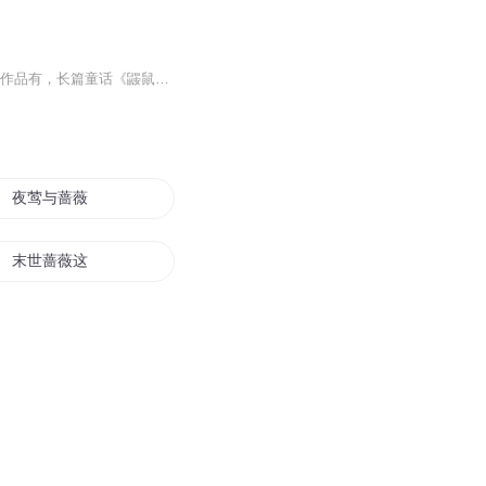
《蔷薇别墅的老鼠》 作者：王一梅作者简介：国家一级作家，苏州市作家协会副主席。主要作品有，长篇童话《鼹鼠的月亮河》《木偶的森林》等，系列童话《米拉和糖巫婆》，短篇童话集《书本里的蚂蚁》，小说《一片小树林》，图画书《遇见羊》等。作品获得第五届国家图书奖，第五届全国优秀儿童文学奖，第六届全国优秀儿童文学奖，中宣部第十届“五个一工程”奖。
夜莺与蔷薇
末世蔷薇这个男人我要了
蔷薇与流火
零世纪血蔷薇
深海中的蔷薇花