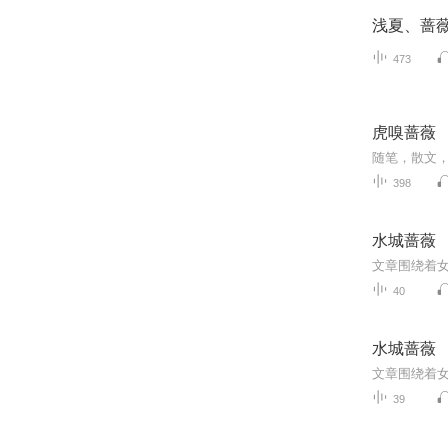
浅夏、蔷
473
虎嗅蔷薇
随笔，散文
398
水城蔷薇
40
水城蔷薇
39