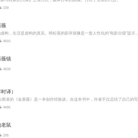
239
蔷薇
4603
蔷薇镇
4639
李时译）
4686
的老鼠
295