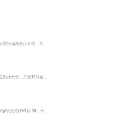
当日月形成完美的仰角，当行星运行到特定的轨道，蔷薇，蕾丝与可可的甜美世界为你打开欢迎光临蔷薇少女馆，在这里悲伤的少女可以找到快乐快乐的少女，可以找到幸福幸福的少女，可以找到完美，请相信每一位少女都可以接近完美
【内容简介】大富豪与金丝雀30年命运纠葛一九九二年最后一夜，香港兰桂坊，文俊第一次见到柳莹莹，只是那时她心有所属。他说，我可以给你想要的一切，除了文太太的身份。他说，无论你心系着谁，你都只能身老于此。【作者/主播简介】作者：米炎凉，湖南人民...
【制作组】出品：七月薇安工作室策划：白浅浅@白浅浅baby编剧：云所@-雲所-导演：长安@极光兔QWQ后期：长生@我就想叫长生【配音组】（按出场）扬一：声声慢@世界末日的某一个角落夏深：赟珩@-赟珩白山：夏涵@夏涵Dale陈柠：秦煜昕@秦煜昕Zephyrus：无枝少...