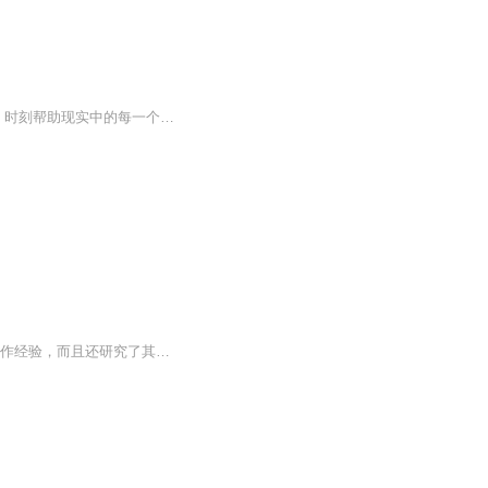
电影是真实的虚构，生活是虚构的真实。韩松落的影评就像是一套人性化的“电影分级”提示，时刻帮助现实中的每一个其实并不那么“内心强大”的我们，理解电影本身，并且借助电影观察人生，借助电影窥探时事，表达个人与电影的亲密接触。《为了报仇看电影》...
康∙巴乌斯托夫斯基的《金蔷薇》是一本创作经验谈。在这本书中，作者不仅总结了自己的写作经验，而且还研究了其他许多大作家（如雨果、福楼拜、莫泊桑、契诃夫、高尔基等）的创作活动。作者在这里探讨了写作上一系列的重要问题：作品构思的产生过程；作家...