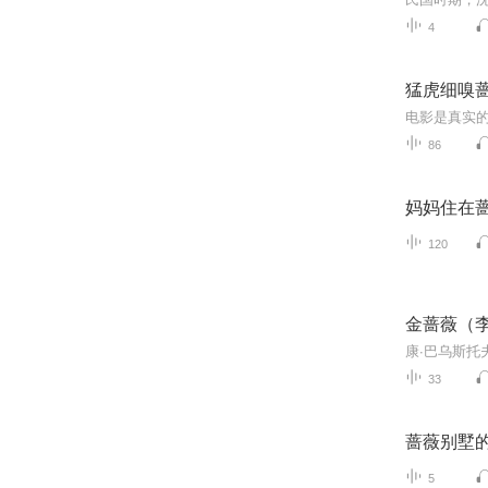
4
猛虎细嗅
86
妈妈住在
120
金蔷薇（
33
蔷薇别墅
5