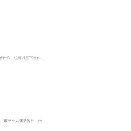
《随心录》作为蔷薇重新开始录音后的【第一个】专辑，内容和题目一样，就是想到什么就录什么。也可以把它当作一个奇奇怪怪的唠嗑节目。更新不定时。有些通知也会在专辑里发布。封面是我自己在研究生教室的黑板上画的，好看喵？
这是一套融合自然之趣与情感之美的世界经典图画书，是英国绘本大师吉尔·巴克莲的代表作。该书画风细腻传神，画面中隐藏着无数细节和线索，以一种科学的精确度描绘故事里的动物、植物、花园和树林……