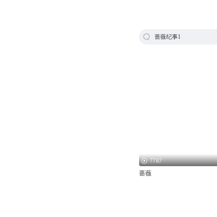
蔷薇纪事1
7787
蔷薇