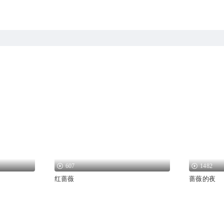
607
1482
红蔷薇
蔷薇的夜