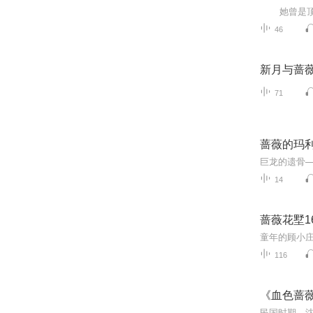
46
新月与蔷
71
蔷薇的玛
14
蔷薇花墅1
116
《血色蔷
民国时期，