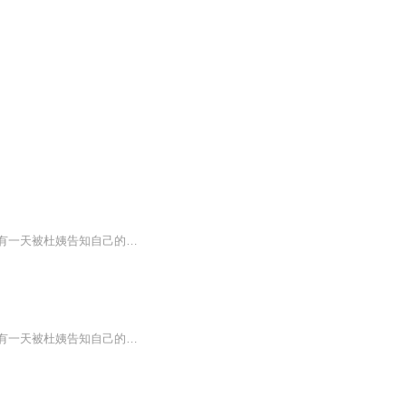
文章围绕着女主角白蔷薇复杂的身世而展开。女主白蔷薇从小和养母杜姨生活在一起，突然有一天被杜姨告知自己的身世，随之而来的是被带到和她有血缘关系的神秘爷爷白远华家，却万万没想到，自己的亲生爷爷似乎并不喜欢自己。男主蓝洋是父亲对付仇人白远华的...
文章围绕着女主角白蔷薇复杂的身世而展开。女主白蔷薇从小和养母杜姨生活在一起，突然有一天被杜姨告知自己的身世，随之而来的是被带到和她有血缘关系的神秘爷爷白远华家，却万万没想到，自己的亲生爷爷似乎并不喜欢自己。男主蓝洋是父亲对付仇人白远华的...