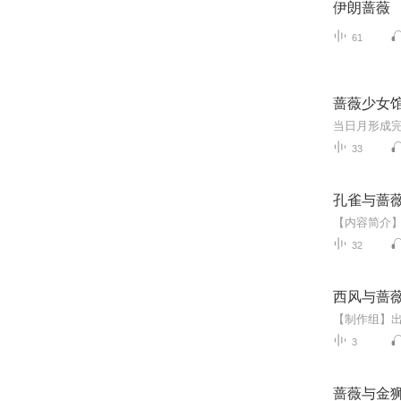
伊朗蔷薇
61
蔷薇少女
33
孔雀与蔷
32
西风与蔷
3
蔷薇与金