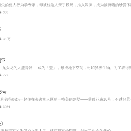
338
薇
3.9万
利亚
727
6号
3954
薇》
沈家与程家的为保护上海人民，破坏日军的阴谋。付出了生命的代价。