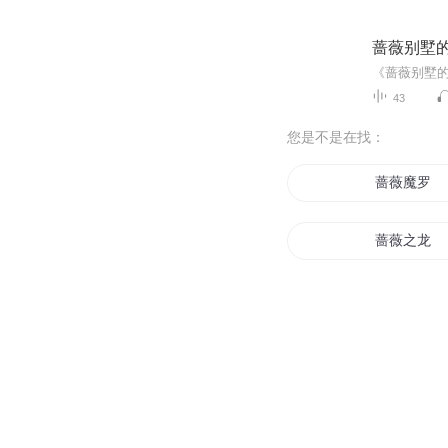
蔷薇别墅
43
您是不是在找：
蔷薇魔罗
蔷薇之龙
星戒蔷薇
黑色的蔷薇
蔷薇战皇