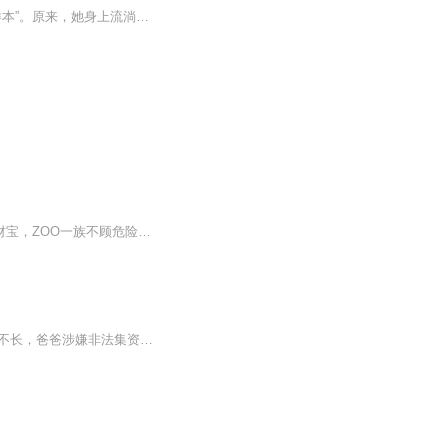
她曾是顶尖的兽人行为学专家，却被枕边人亲手设局，推入深渊，成为被狩猎的珍贵“样本”。原来，她身上流淌着传说中的“兽王”血脉，是解开基因枷锁的终极钥匙。 绝境中，一头神秘的金狮踏破黑暗而来，竟是她早已葬身悬崖的守护者学长。 从猎物...
巨龙的遗骨──九头龙的大型骨骼──成为「盖」，形成地下空间，封印异界生物。为了取得财宝，ZOO一族不顾危险潜入地底。美丽又靠不住的老大，玛利亚罗斯，应──应该可以平安取得宝物吧！！分裂的危机、意想不到的敌人！伙伴陷入危险当中、令人战栗的魔导...
童年的顾小庄和爸爸妈妈一起住在海边富人区的一幢美丽别墅——蔷薇花束16号，不过好景不长，爸爸涉嫌非法集资，还不上，从老家乡亲们那里借的欠款，只好带着妈妈四处逃避，不知去向。顾小庄被送到爷爷奶奶家所在的青牛镇，受尽了乡亲们和小伙伴的白眼，再...