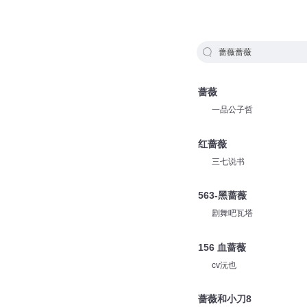
蔷薇蔷薇
蔷薇
一品公子哲
红蔷薇
三七说书
563-黑蔷薇
剧舞吧瓦塔
156 血蔷薇