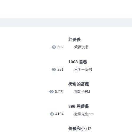
红蔷薇
609
紫襟说书
1068 蔷薇
221
六零一听书
街角的蔷薇
5.7万
邦妮卡FM
896 黑蔷薇