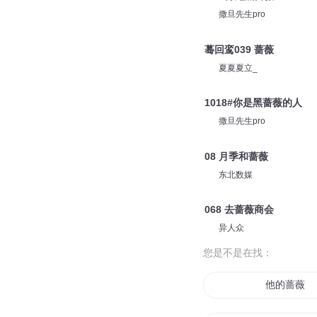
cv沅也
059 红色蔷薇
锋叔叔
923 再见黑蔷薇
撒旦先生pro
蓦回鸾039 蔷薇
夏夏夏立_
1018#你是黑蔷薇的人
撒旦先生pro
08 月季和蔷薇