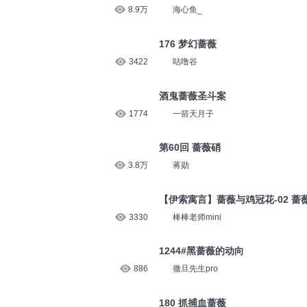
4194
撒旦先生pro
蔷薇和小刀7
8.9万
海心鱼_
176 梦幻蔷薇
3422
咕噜谷
酒鬼蔷薇圣斗案
1774
一箭天月子
第60回 蔷薇硝
3.8万
蒋勋
【伊索寓言】蔷薇与鸡冠花-02 蔷