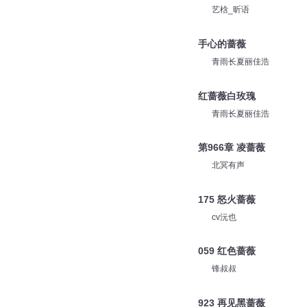
cv沅也
蔷薇和小刀8
艺梒_昕语
手心的蔷薇
青雨长夏丽佳浩
红蔷薇白玫瑰
青雨长夏丽佳浩
第966章 凌蔷薇
北冥有声
175 怒火蔷薇