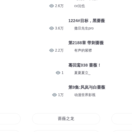
3330
棒棒老师mini
1244#黑蔷薇的动向
886
撒旦先生pro
180 抓捕血蔷薇
2.6万
cv沅也
1224#目标，黑蔷薇
3.6万
撒旦先生pro
第2188章 带刺蔷薇
2.2万
有声的紫襟
蓦回鸾038 蔷薇！