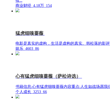
投...
商业财经
4.18万
154
猛虎细嗅蔷薇
电影是真实的虚构，生活是虚构的真实。韩松落的影评就
娱乐
4603
86
心有猛虎细嗅蔷薇（萨松诗选）
书籍信息:心有猛虎细嗅蔷薇内容重点:人生如战场愿我
个人成长
3253
66