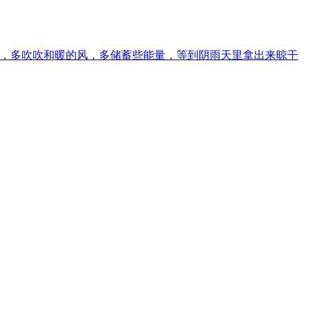
，多吹吹和暖的风，多储蓄些能量，等到阴雨天里拿出来晾干