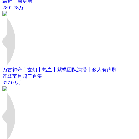
最近一周更新
2891.78万
万古神帝丨玄幻丨热血丨紫襟团队演播丨多人有声剧
连载节目超二百集
377.03万