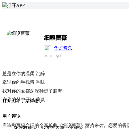
打开APP
细嗅蔷薇
华语音乐
80
1
总是在你的温柔 沉醉
牵过你的手残留 香味
我对你的爱都深深种进了脑海
在你的梦中开出 蔷薇
打
开
A
P
P，完整收听
用户评论
唐诗和夏提合唱的全新单曲《细嗅蔷薇》蓄势来袭。恋爱的香
还没有评论，快来发表第一个评论！