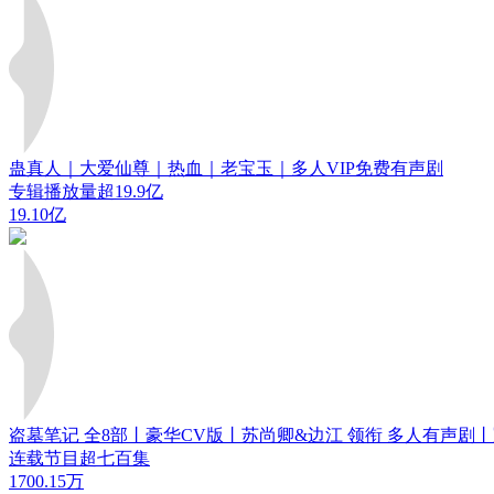
蛊真人｜大爱仙尊｜热血｜老宝玉｜多人VIP免费有声剧
专辑播放量超19.9亿
19.10亿
盗墓笔记 全8部丨豪华CV版丨苏尚卿&边江 领衔 多人有声剧
连载节目超七百集
1700.15万