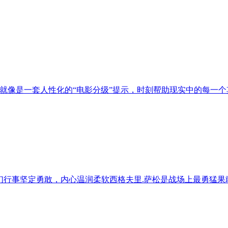
像是一套人性化的“电影分级”提示，时刻帮助现实中的每一个其实
们行事坚定勇敢，内心温润柔软西格夫里.萨松是战场上最勇猛果敢