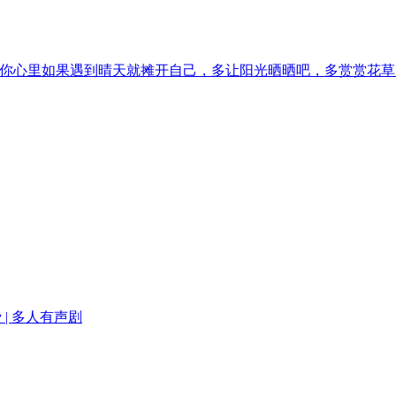
你心里如果遇到晴天就摊开自己，多让阳光晒晒吧，多赏赏花草
| 多人有声剧