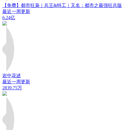
【免费】都市狂枭｜兵王&特工｜又名：都市之最强狂兵版
最近一周更新
6.24亿
岩中花述
最近一周更新
2839.75万