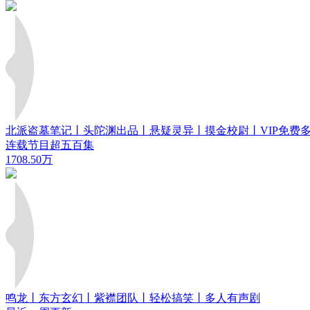
北派盗墓笔记丨头陀渊出品丨悬疑灵异丨摸金校尉丨VIP免费
连载节目超五百集
1708.50万
鸣龙丨东方玄幻丨紫襟团队丨轻松搞笑丨多人有声剧