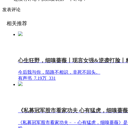
发表评论
相关推荐
心生狂野，细嗅蔷薇丨现言女强&逆袭打脸丨
今后我与你，陌路不相识，非死不回头。
有声书
7.19万
331
《私募冠军股市看家功夫 心有猛虎，细嗅蔷
《私募冠军股市看家功夫﹣﹣心有猛虎，细嗅蔷薇》是