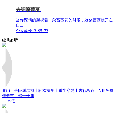
去细嗅蔷薇
当你深情的凝视着一朵蔷薇花的时候，这朵蔷薇就开在
自...
个人成长
3195
73
经典必听
青山丨头陀渊演播丨轻松搞笑丨重生穿越丨古代权谋丨VIP免费 
连载节目超一千集
11.35亿