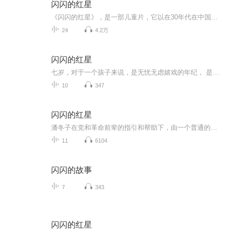
闪闪的红星
《闪闪的红星》，是一部儿童片，它以在30年代在中国革命的红色摇篮江西，一个叫柳溪的山村里，讲述着一个暂时还处在大土豪胡汉三的统治下的几十户贫苦人家里头所发生的故事。故事发生在红军抗击日寇时期。少年潘冬子的父亲响应号召，参加了红军抗击敌军，只剩下母亲与东子相依为命。母亲也是抗敌的积极分子，从小耳濡目染的东子虽然只有11岁，也立下了决心长大参加红军对抗日军。
24
4.2万
闪闪的红星
七岁，对于一个孩子来说，是无忧无虑嬉戏的年纪， 是尽情享受多彩学习生活和幸福童年的美好年华。然而，在半个多世纪以前的中国江西乡下，一个七岁的孩子，却开始面临世事的艰难：父亲离家革命；母亲壮烈牺牲；自己无依无靠，被迫流落他乡……这些经历对这...
10
347
闪闪的红星
潘冬子在党和革命前辈的指引和帮助下，由一个普通的农家少年成为坚定的革命者的故事。
11
6104
闪闪的故事
7
343
闪闪的红星