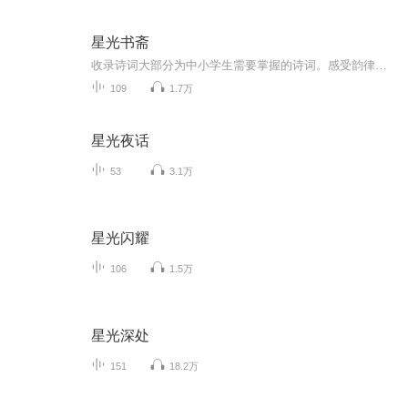
星光书斋
收录诗词大部分为中小学生需要掌握的诗词。感受韵律之美，滋润情感，丰富心灵。聆听诗句，体味这一颗颗珍珠为我们传递的唐风宋韵之美。不定期更新哦
109
1.7万
星光夜话
53
3.1万
星光闪耀
106
1.5万
星光深处
151
18.2万