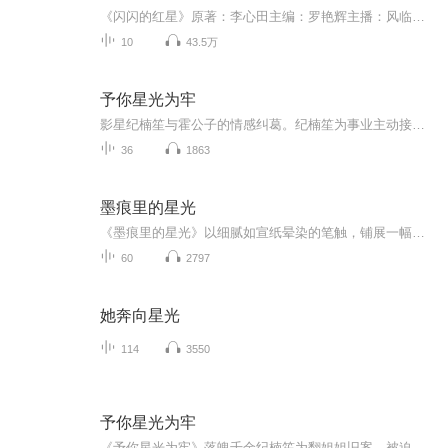
《闪闪的红星》原著：李心田主编：罗艳辉主播：风临树玉，原名马骏。勿忘国耻、勿忘历史！继承和发扬优良传统、革命精神，为中华民族的伟大复兴而努力！
10
43.5万
予你星光为牢
影星纪楠笙与霍公子的情感纠葛。纪楠笙为事业主动接近霍公子，却因背负罪孽远走他乡，五年后涅槃归来，以“乖巧女友”身份重新接近，最终在演艺事业登顶的同时，与霍公子展开一段充满算计与真心的感情
36
1863
墨痕里的星光
《墨痕里的星光》以细腻如宣纸晕染的笔触，铺展一幅浸润着青春气息的校园长卷。 笔墨间藏着少年心事的褶皱——是夹在笔记本里未送出的纸条，是走廊擦肩而过时骤然加速的心跳，那些欲言又止的情愫，像宣纸上淡墨勾勒的轮廓，朦胧却自带光韵。 也有师者如...
60
2797
她奔向星光
114
3550
予你星光为牢
《予你星光为牢》落魄千金纪楠笙为翻姐姐旧案，被迫与霍氏掌权者霍宏逸达成交易，陷入一场始于利用、却在博弈中渐生情愫的纠葛。一边是青梅竹马梁佳景的深情守护，一边是霍宏逸强势偏执的掌控欲，当真相与感情激烈碰撞，她在爱与恨的漩涡中挣扎，究竟是沦...