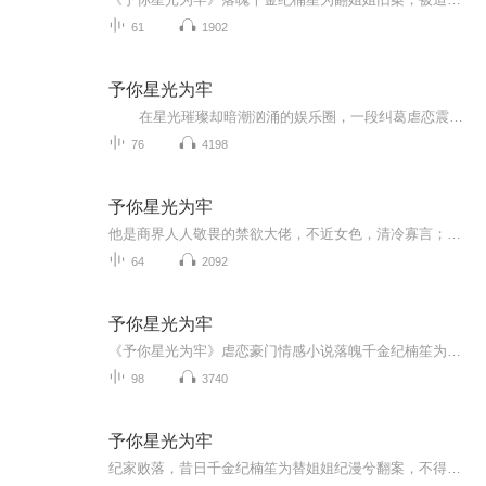
61
1902
予你星光为牢
在星光璀璨却暗潮汹涌的娱乐圈，一段纠葛虐恋震撼上演。 清纯女神纪楠笙怀揣着不为人知的目的，靠近权势滔天的霍宏逸。她曾因种种误会远走，历经生死磨难，五年后强势归来。此时的她，已不再是当初那个单纯的女孩，而是背负着复仇使...
76
4198
予你星光为牢
他是商界人人敬畏的禁欲大佬，不近女色，清冷寡言；她是一朝跌落云端的落魄大小姐，傲骨铮铮，逆风翻盘。一场意外的契约，让两条平行线狠狠相交。他本想做个冷眼旁观的资助者，却忍不住一次次为她破例 ——她被刁难，他不动声色替她撑腰；她搞事业，他默默...
64
2092
予你星光为牢
《予你星光为牢》虐恋豪门情感小说落魄千金纪楠笙为翻姐姐旧案，被迫与霍氏掌权者霍宏逸达成交易，陷入一场始于利用、却在博弈中渐生情愫的纠葛。一边是青梅竹马梁佳景的深情守护，一边是霍宏逸强势偏执的掌控欲，当真相与感情激烈碰撞，她在爱与恨的漩涡...
98
3740
予你星光为牢
纪家败落，昔日千金纪楠笙为替姐姐纪漫兮翻案，不得不周旋于权倾南阳的霍宏逸身边，以自由为筹码，开启一场充满算计的利益交换。霍宏逸，这位传闻中冷漠矜贵、占有欲极强的霍公子，买断了她的自由，却在日复一日的纠缠中，对这只看似温顺实则带刺的 “小猫...