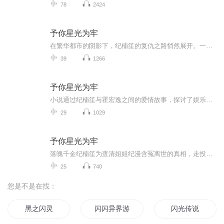
78
2424
予你星光为牢
在繁华都市的阴影下，纪楠笙的复仇之路悄然展开。一场酒会的偶遇，将她与霍宏逸的命运再次交织。她，一个在娱乐圈中挣扎求生的女子，他，一个权势滔天的神秘公子。当纪楠笙在洗手间的镜前迷失自我，霍宏逸的出现如同暗夜中的幽灵，将她重新拉入一场未了的...
39
1266
予你星光为牢
小说通过纪楠笙与霍宏逸之间的爱情故事，探讨了娱乐圈的浮华与现实、人性的复杂与矛盾、爱情与复仇的界限等主题。在光鲜亮丽的娱乐圈背后，隐藏着无数的欲望和陷阱，人们在追求名利的过程中，往往会迷失自我，忘记初心。而真正的爱情，是否能够经受住时间...
29
1029
予你星光为牢
落魄千金纪楠笙为查清姐姐纪漫含冤离世的真相，走投无路之下主动靠近手握权势的商界大佬霍宏逸，以一场利益交易将自己困在他身边，做他见不得光的伴身人。霍宏逸心底藏着青梅竹马宋诗若，占有欲偏执又霸道，明知纪楠笙心里装着前男友梁佳景，却依旧将她牢...
25
740
您是不是在找：
黑之闪灵
闪闪异界游
闪光传说