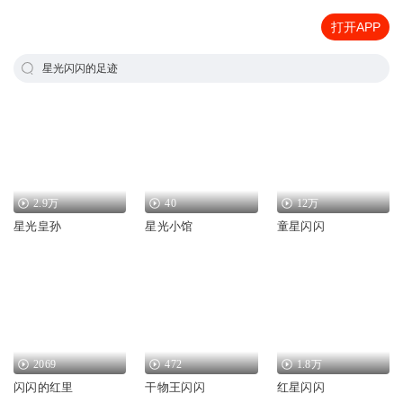
打开APP
星光闪闪的足迹
2.9万
40
12万
星光皇孙
星光小馆
童星闪闪
2069
472
1.8万
闪闪的红里
干物王闪闪
红星闪闪