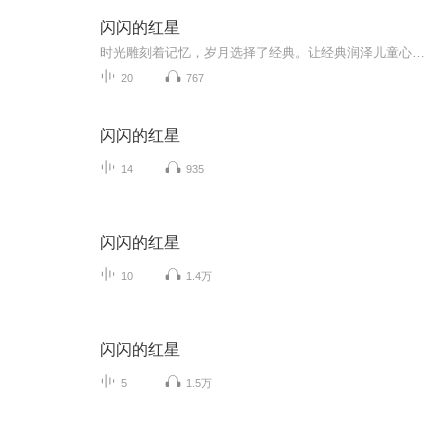
闪闪的红星
时光雕刻着记忆，岁月选择了经典。让经典润泽儿童心灵，伴孩子们成长。
20
767
闪闪的红星
14
935
闪闪的红星
10
1.4万
闪闪的红星
5
1.5万