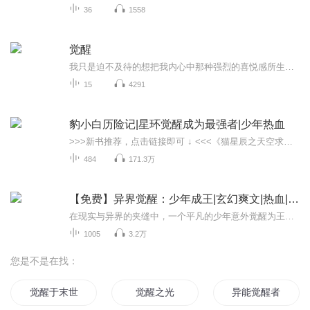
36
1558
觉醒
我只是迫不及待的想把我内心中那种强烈的喜悦感所生发的源点分享给你们每一个人，希望你们每一个人从此醒来。
15
4291
豹小白历险记|星环觉醒成为最强者|少年热血
>>>新书推荐，点击链接即可 ↓ <<<《猫星辰之天空求生奇遇记》《叶时丘：卡牌御兽|我召唤了齐天大圣|少年热血》《杨戬：我在学校抓神仙|哪吒敖丙孙悟空全员助攻》《林墨山海降妖传|我的同学是异兽|山海经|校园奇幻》《猫星辰之海岛求生奇遇记|宠兽|囤货|系...
484
171.3万
【免费】异界觉醒：少年成王|玄幻爽文|热血|多播
在现实与异界的夹缝中，一个平凡的少年意外觉醒为王。这里是强者为尊的异世大陆，魔法与科技交织，神明与恶魔并存。他本是无名之辈，却因体内沉睡的古老力量被卷入权力与阴谋的漩涡。面对各方势力的追杀与拉拢，他必须快速成长，驾驭未知的力量，揭开自己...
1005
3.2万
您是不是在找：
觉醒于末世
觉醒之光
异能觉醒者