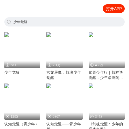
打开APP
少年觉醒
581
2.1万
4.2万
少年觉醒
六龙屠魔：战魂少年
仗剑少年行｜战神诀
觉醒
觉醒，少年踏剑闯九
州
1295
6807
3443
认知觉醒（青少年）
认知觉醒——青少年
《剑魂觉醒：少年的