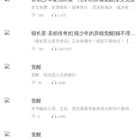
全文免费，欢迎收听！故事简介：荒灵有魂诀，魂决有境界，境界分九重，一重九境界。一出生便被家族遗弃；六岁时，收养他的爷爷也惨死在匪徒手下。兽魂大陆之上唯一一个因为没有兽魂而无法修炼的少年凌逍遥，正苦于无法手刃仇人之际，机缘巧合之下意外获得...
160
1.4万
猫长星·圣焰传奇|红猫少年的异能觉醒|猫不理故事
《猫长星之星空传说》正在热播中！精彩不要错过！【点击收听】欢迎订阅好评加月票，和猫长星一起浴火奋斗，横渡星海！其他精彩系列：《猫砚白御兽传奇1》【点击收听】《猫砚白御兽传奇2》【点击收听】召唤收集系列1、猫归元·勋章战纪【点击收听】2、猫轻...
740
1007.8万
觉醒
觉醒，创业是人生的修行
44
1584
觉醒
本书融合心理、文化、原生家庭等多角度分析50个案例，专业解读职业转型、跨界发展、职业倦怠、职场幸福感、身心灵体验，带你展开自我探索与觉醒的英雄之旅
5
1300
觉醒