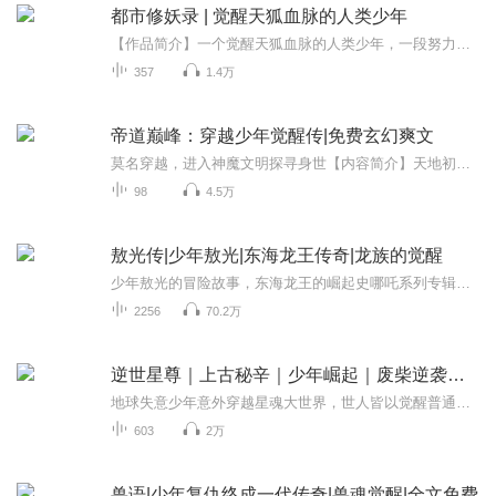
都市修妖录 | 觉醒天狐血脉的人类少年
【作品简介】一个觉醒天狐血脉的人类少年，一段努力拼搏争取自己命运的激情岁月。一段刻骨铭心的爱恨情仇。且看胡小风通过自己的努力掌握自己的命运。“哎呦，小沁，认识你这么多年,还是头一次见你带男孩子出来呢，是不是你男朋友啊，来，快来给大娘我介绍...
357
1.4万
帝道巅峰：穿越少年觉醒传|免费玄幻爽文
莫名穿越，进入神魔文明探寻身世【内容简介】天地初始，宇宙洪荒；奇门九遁，布道星空。 当地球尘封万古的雪山龙棺移位时刻，诛天大道临世，神魔文明到来，宇宙如同撕裂枷锁的神魔，演化着一个精彩绝伦的修行世界。 仙命少年从弱小中崛起，一步步踏向宇宙星海，战万界，伐仙穹...... (每天四更，欢迎评论订阅！)欢迎大家收听，我是悦光，也是刘sir，如果喜欢听的话，记得点赞订阅评论，我会加倍努力为听友们带来更精彩的内容，悦光在这里感谢大家啦~...
98
4.5万
敖光传|少年敖光|东海龙王传奇|龙族的觉醒
少年敖光的冒险故事，东海龙王的崛起史哪吒系列专辑上架！点击下面链接收听！魔童哪吒前传|哪吒VS敖丙|灵珠与魔丸的来历魔童3：哪吒后传|封神之战|哪吒与敖丙的反抗魔童哪吒4：后封神时代|哪吒与敖丙新的危机哪吒外传：天劫过后I哪吒敖丙异世界归来|脑洞封...
2256
70.2万
逆世星尊｜上古秘辛｜少年崛起｜废柴逆袭｜星魂觉醒
地球失意少年意外穿越星魂大世界，世人皆以觉醒普通星魂为荣，他却觉醒世间独一无二的混沌至尊星魂。身处弱势家族受尽冷眼嘲讽，少年隐忍蛰伏，修炼无上星辰功法，收服上古星兽，闯荡诸天秘境。一路横扫各路天才，揭穿大陆尘封万年的星辰秘辛，迎战域外黑...
603
2万
兽语|少年复仇终成一代传奇|兽魂觉醒|全文免费