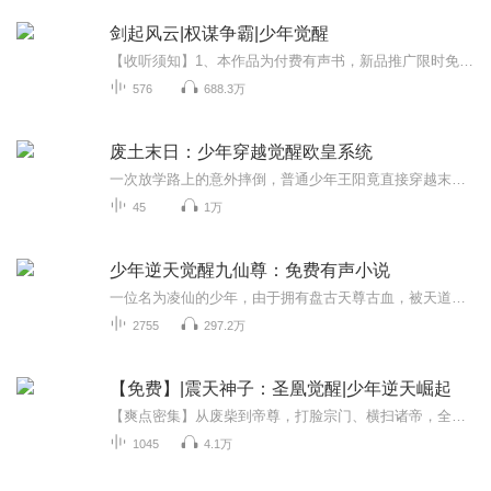
剑起风云|权谋争霸|少年觉醒
【收听须知】1、本作品为付费有声书，新品推广限时免费2个月，2020.07.31开始收费，0.2元/集。2、版权归原作者所有，严禁翻录成任何形式，严禁在任何第三方平台传播，违者将追究其法律责任。3、在收听过程中，如果您有任何问题，可以按以下步骤咨询在线客...
576
688.3万
废土末日：少年穿越觉醒欧皇系统
一次放学路上的意外摔倒，普通少年王阳竟直接穿越末日废土世界！别人苦苦求生、捡破烂度日，他却觉醒最强欧皇系统—— 打怪双倍掉落，开箱必出神装，攻击必中弱点，全程开挂碾压全场！热血爽文｜系统开挂｜末日冒险｜团队征战｜完美结局全程高燃不虐主，听...
45
1万
少年逆天觉醒九仙尊：免费有声小说
一位名为凌仙的少年，由于拥有盘古天尊古血，被天道封印成废人，偶然得到奇宝九仙图，被天道不容。 降下封印的少年，偶得一幅画，画里住着九尊自称为仙人的灵魂，从此逆天强者的逆天传说开始了...
2755
297.2万
【免费】|震天神子：圣凰觉醒|少年逆天崛起
【爽点密集】从废柴到帝尊，打脸宗门、横扫诸帝，全程高能【世界观宏大】多层次仙界结构，群帝并立的争霸格局【战斗震撼】与诸帝巅峰对决，法则碰撞，天地崩裂【情感共鸣】少年热血，逆袭成长，责任担当
1045
4.1万