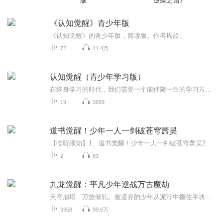
版
逆袭之路》
《认知觉醒》青少年版
《认知觉醒》的青少年版，简读版。作者周岭。
72
11.4万
认知觉醒（青少年学习版）
在终身学习的时代，我们需要一个能伴随一生的学习方法论。尤其推荐给学生来收听，因为这真的是一本告诉你如果学习的工具书
19
3689
道书觉醒！少年一人一剑破苍穹萧昊
【收听须知】1、道书觉醒！少年一人一剑破苍穹萧昊2、由于音频节目更新的比较慢，如想快速阅读小说文字版的全部章节，请在微信中搜索公/众/号【毛毛虫文学】，关注后，并在公/众/号中回复：【1104】，便可快速阅读小说文字版全集。（注意：需要在公/众/号...
2
83
九龙觉醒：平凡少年逆战万古魔劫
天穹崩塌，万族倾轧。被遗弃的少年从泥泞中攥住半块古玉，体内竟响起龙吟。当旁人还在为破境灵丹争得头破血流，他倚着残诀吞噬日月精华，破碎的筋脉在龙息中化作混沌漩涡。九重天门前，所谓至尊天骄看着那个脚踏玄黄、周身盘亘八道虚影的布衣身影瑟瑟发抖...
3358
99.6万