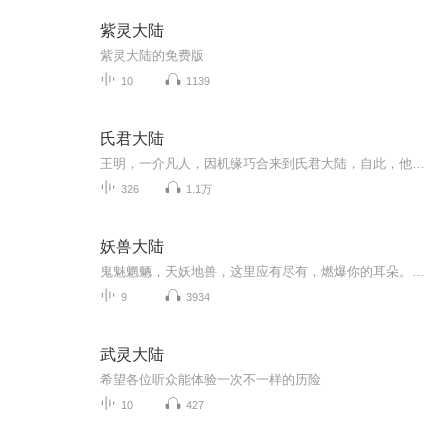
紫灵大陆
紫灵大陆的免费版
10
1139
氏君大陆
王明，一介凡人，因机缘巧合来到氏君大陆，自此，他的人生轨迹彻底改写，一场惊心动魄的时空之旅轰然开启。从充满科幻感与策略对抗的红警世界，到弥漫着诡异血腥气息的血洛世界；从自由与梦想交织的海贼世界，到热血与羁绊纵横的火影世界；从科技高度发达...
326
1.1万
妖兽大陆
鬼魅魍魉，天妖地兽，这里应有尽有，燃爆你的耳朵。如果你有故事想要分享，可以私信给我，随时恭候大驾。重要的事情说三遍：本专辑永久免费。本专辑永久免费。本专辑永久免费。最后，天蓬抱拳拱手，希望各位亲给个10分评价。
9
3934
武灵大陆
希望各位听众能体验一次不一样的历险
10
427