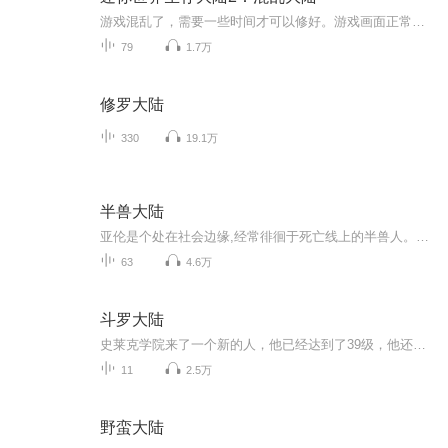
游戏混乱了，需要一些时间才可以修好。游戏画面正常后，虽然回复了正常，但是却和以前不一样了。究竟是谁在控制游戏？专辑中揭晓答案。
79
1.7万
修罗大陆
330
19.1万
半兽大陆
亚伦是个处在社会边缘,经常徘徊于死亡线上的半兽人。当有一天善良的亚伦,用生命帮助了一只受伤的独角兽后,他的命运突然精彩起来。精灵、兽人、血族、等等纷纷向其投来橄榄枝。而由于他的善良和坚韧,一步步成为了这个世界的救世主……
63
4.6万
斗罗大陆
史莱克学院来了一个新的人，他已经达到了39级，他还会再升级吗？
11
2.5万
野蛮大陆