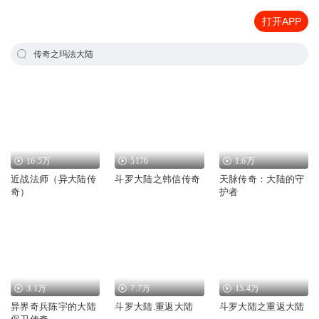
打开APP
传奇之玛法大陆
16.5万
5176
1.6万
近战法师（异大陆传
斗罗大陆之韩信传奇
天脉传奇：大陆的守
奇）
护者
3.1万
7.7万
15.4万
异界奇兵陈宇的大陆
斗罗大陆.重返大陆
斗罗大陆之重返大陆