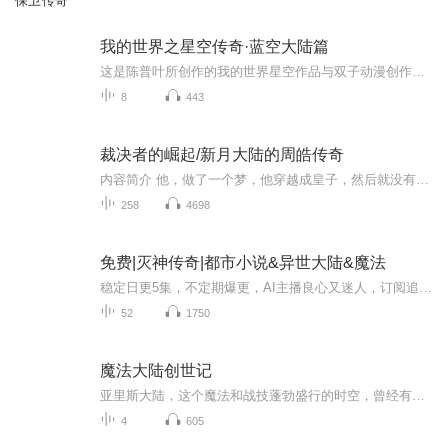
保卫传奇
我的世界之星空传奇·蓝空大陆篇
这是陈普叶所创作的我的世界星空作品与双子动漫创作的我的世界之星空物语有点像蓝空大陆，上面生存着，人族，灵兽族，恶魔族，龙族，凤凰族等等。人们开启武魂，来对抗灵兽、恶魔等，修为分为1~20级木属性21~40级石属性41~60级金属性61~89级铁属性90~100级...
8
443
裁决者的崛起/新月大陆的周皓传奇
内容简介 他，做了一个梦，他穿越成皇子，然后就没有然后了，忍辱负重却终究还是挂了……在新月大陆上有九州大陆‘修士之国’的移民，龙渊大陆‘科技之国‘的移民，以及原住民——噬血魔！一场致命的邂逅，让周皓走向重建裁决殿堂的传奇之路！
258
4698
免费|灭神传奇|都市小说&异世大陆&魔法
稳定日更5集，不定期爆更，AI主播良心又迷人，订阅追更不迷路！ 【内容简介】 卡温大陆，一个有着高度魔法文明与高度斗气文明的大陆。少年烟悔出身风尘却在这片大陆有着不世传奇！ 【作者介绍】 作者：菱龙殿
52
1750
魔法大陆创世记
亚里斯大陆，这个魔法和战技蓬勃盛行的时空，曾经有过绚丽的文明和灿烂的文化.在这个时空过去的岁月里，各种种族在一起共同谱写着传奇.如今，随着人心的堕落，这个时空正在一步一步的走向衰败。于是所有的历史变成了传说，再由传说变成了神话。个人很喜欢的一部小说，遗憾的是作者弃更了，录制为了重温下小说，不喜勿入。
4
605