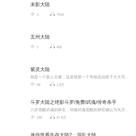
末影大陆
3
7518
五州大陆
7
460
紫灵大陆
我是一个新人主播，这是我第一个专辑是由双子大大写的紫灵大陆，希望大家能喜欢，每天一更或多更。 大家谅解一下，因为我现在用的是手机来录音的，音质会不是很好，到时候等，到有20个订阅量之后呢，我会买一个专门的录音的小麦克风，回来给人家录的，然后...
88
1.8万
斗罗大陆之绝影斗罗/免费/武魂/传奇杀手
六岁觉醒武魂的林玄，却被武魂觉醒的神官确认为先天满魂力的废武魂，不甘落寞的带着母亲遗留下的神器，独自前往星斗大森林从此开启了一段传奇的旅程，从此之后名震大陆的杀手在史莱克悄然问世。
290
47.8万
迷你世界生存大陆2：混乱大陆