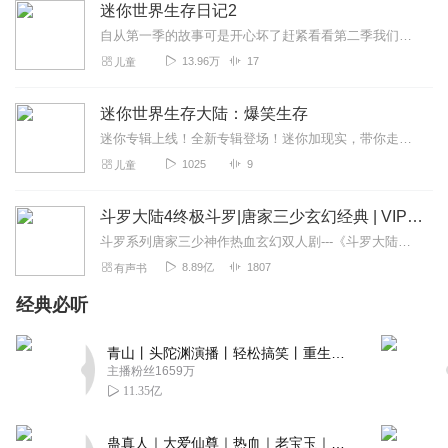
迷你世界生存日记2
兄弟专辑必须五星好评
自从第一季的故事可是开心坏了赶紧看看第二季我们又会发生了面饼三点一四一五九二六一二三四五六七八带你走入新的世界。
回复
2022-03-25
1
13.96万
17
儿童
佑文果汁
迷你世界生存大陆：爆笑生存
我啥时候出现？？？？
迷你专辑上线！全新专辑登场！迷你加现实，带你走入迷你世界！搞笑中包含严肃，严肃中包含搞笑。快来听呀！（已完结）
回复
2022-03-25
1
1025
9
儿童
ks墨黎
斗罗大陆4终极斗罗|唐家三少玄幻经典 | VIP免费有声小说
还行。。。。。。。。。。。
斗罗系列唐家三少神作热血玄幻双人剧---《斗罗大陆》唐家三少神作热血玄幻双人剧---《斗罗大陆2：绝世唐门》唐家三少神作热血玄幻双人剧---《斗罗大陆3：龙王传...
回复
2022-02-14
2
8.89亿
1807
有声书
我都死了还叫我
经典必听
快更新迷你小洞！！！！！！
回复
2022-08-26
青山丨头陀渊演播丨轻松搞笑丨重生穿越丨古代权谋丨VIP免费 | 多人有声剧
2
主播粉丝1659万
11.35亿
古铃兰
讨厌迷你世界但主播录的可以
蛊真人｜大爱仙尊｜热血｜老宝玉｜多人VIP免费有声剧