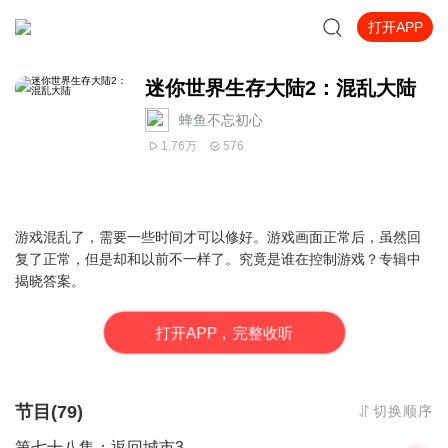
打开APP
迷你世界生存大陆2：混乱大陆
蜂鱼不忘初心
1.76万
576
游戏混乱了，需要一些时间才可以修好。游戏画面正常后，虽然回
复了正常，但是却和以前不一样了。究竟是谁在控制游戏？专辑中
揭晓答案。
打
开
A
P
P，完整收听
节目(79)
切换顺序
第七十八集：返回城市3