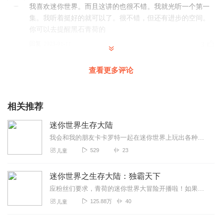
我喜欢迷你世界。而且这讲的也很不错。我就光听一个第一
集。我听着挺好的就可以了。很不错，但还有进步的空间。
你可以去提醒黑石青荷的
回复
2023-01-11
3
小喵喵O
查看更多评论
很不错哦⊙ω⊙ 好听(´｡✪ω✪｡｀)
回复
2022-09-08
3
相关推荐
暗影之息
迷你世界生存大陆
是迷你世界，必须点赞，不点赞的我顺着网线找！！！
我会和我的朋友卡卡罗特一起在迷你世界上玩出各种各样的奇幻冒险。
回复
2022-12-24
2
529
23
儿童
百上河流_HLJZ开学
迷你世界之生存大陆：独霸天下
哥们，出品必属精品😀😀😀😀😀😀
应粉丝们要求，青荷的迷你世界大冒险开播啦！如果你喜欢迷你世界，就快快加入进来吧！各种各样的游戏知识，精彩纷呈的大冒险，都将呈现在你眼前！此专辑座右铭：不探世界，...
回复
2022-05-21
1
125.88万
40
儿童