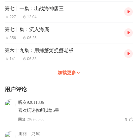
第七十一集：出战海神唐三
227
12:04
第七十集：沉入海底
356
06:25
第六十九集：用捕蟹笼捉蟹老板
141
06:33
加载更多
用户评论
听友92011836
喜欢玩迷你所以给5星
回复
2022-05-06
5
川羽一只屑