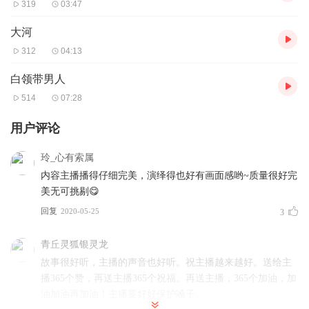
319
03:47
大河
312
04:13
白领带男人
514
07:28
用户评论
玲_心有索属
内容主播播得仔细完美，演绎得也好有画面感哟~质量很好完
美无可挑剔😋
回复
2020-05-25
3
青丘灵狐银灵龙
故事很好听，主播的声音也好听。祝主播越来越好。送给主
播365个赞，再送主播365个祝福。再送主播，365个加油，加
油加油再加油！主播要好好保护嗓子。