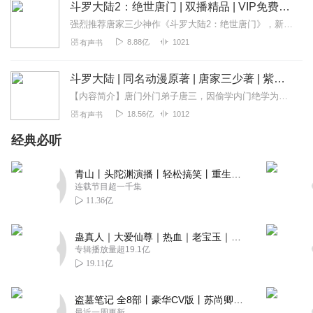
斗罗大陆2：绝世唐门 | 双播精品 | VIP免费有声小说
强烈推荐唐家三少神作《斗罗大陆2：绝世唐门》，新一代史莱克七怪续写唐门传奇！百万年魂兽，手握日月摘星辰的死灵圣法神，导致唐门衰落的全新魂导器。一切的神奇都将一...
8.88亿
1021
有声书
斗罗大陆 | 同名动漫原著 | 唐家三少著 | 紫襟领衔 | 黄金神树 | 多人有声剧
【内容简介】唐门外门弟子唐三，因偷学内门绝学为唐门所不容，跳崖明志时却发现没有死，反而以另外一个身份来到了另一个世界，一个属于武魂的世界，名叫斗罗大陆。这里没...
18.56亿
1012
有声书
经典必听
青山丨头陀渊演播丨轻松搞笑丨重生穿越丨古代权谋丨VIP免费 | 多人有声剧
连载节目超一千集
11.36亿
蛊真人｜大爱仙尊｜热血｜老宝玉｜多人VIP免费有声剧
专辑播放量超19.1亿
19.11亿
盗墓笔记 全8部丨豪华CV版丨苏尚卿&边江 领衔 多人有声剧丨冠声文化丨南派三叔
最近一周更新