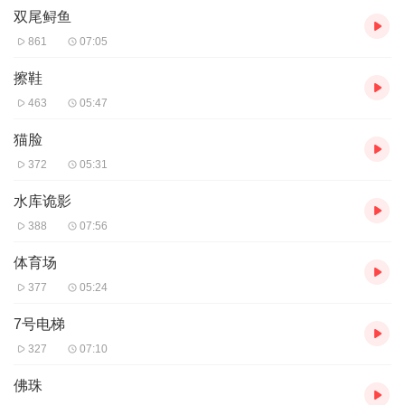
双尾鲟鱼
861
07:05
擦鞋
463
05:47
猫脸
372
05:31
水库诡影
388
07:56
体育场
377
05:24
7号电梯
327
07:10
佛珠