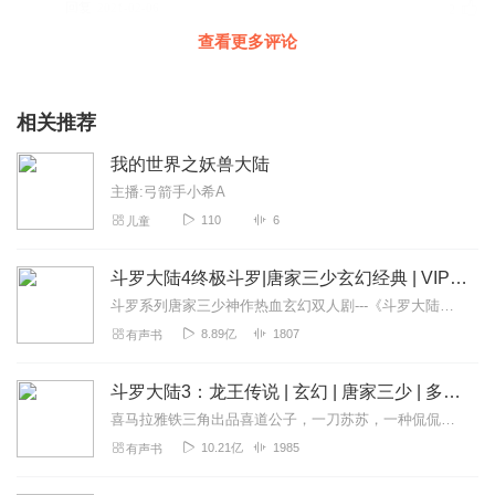
回复
2021-02-06
2
查看更多评论
过眼云烟198828
2021.3.14.时间13.33分.在主页才发现这个专集没听.先订阅有
时间就听听.五星好评🌟🌟🌟🌟🌟
相关推荐
回复
2021-03-14
1
我的世界之妖兽大陆
主播:弓箭手小希A
紫沫cc
110
6
儿童
虽然我，我，我不敢听，但我还是为了主播的声音听下去
了。真棒👍🏻
斗罗大陆4终极斗罗|唐家三少玄幻经典 | VIP免费有声小说
回复
2021-01-30
1
斗罗系列唐家三少神作热血玄幻双人剧---《斗罗大陆》唐家三少神作热血玄幻双人剧---《斗罗大陆2：绝世唐门》唐家三少神作热血玄幻双人剧---《斗罗大陆3：龙王传...
8.89亿
1807
有声书
听友243158654
集数有点少 喝喝喝喝
斗罗大陆3：龙王传说 | 玄幻 | 唐家三少 | 多人有声剧
回复
2022-02-15
0
喜马拉雅铁三角出品喜道公子，一刀苏苏，一种侃侃！【大型多人小说剧】该书是《斗罗大陆》系列的第三部斗罗大陆经典作品，继《绝世唐门》之后又一扛鼎之作。喜道公子与...
10.21亿
1985
有声书