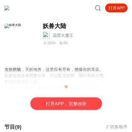
打开APP
妖兽大陆
花臂大魔王
3934
68
鬼魅魍魉，天妖地兽，这里应有尽有，燃爆你的耳朵。
如果你有故事想要分享，可以私信给我，随时恭候大驾。
重要的事情说三遍：
本专辑永久免费。
本专辑永久免费。
本专辑永久免费。
最后，天蓬抱拳拱手，希望各位亲给个10分评价。
打
开
A
P
P，完整收听
节目(9)
切换顺序