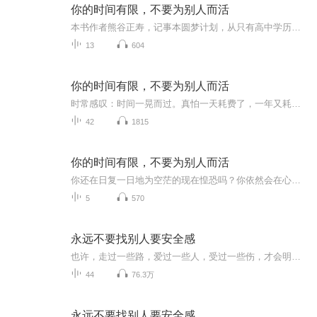
你的时间有限，不要为别人而活
本书作者熊谷正寿，记事本圆梦计划，从只有高中学历到拥有一家上市公司，本书是作者十五年成功经验的总结。
13
604
你的时间有限，不要为别人而活
时常感叹：时间一晃而过。真怕一天耗费了，一年又耗费了，一生都耗费了，后悔痛苦不已……来，我们一起学习这本“时间超级管理术”，一起，把自己的计划变成行动，把梦想变成现实，一起变成更好的自己……本书所提倡的记事本法迄今已帮助全球300万人建立起...
42
1815
你的时间有限，不要为别人而活
你还在日复一日地为空茫的现在惶恐吗？你依然会在心底写下梦想，也依然会让它在心底生霉？现在听听来自日本的创业达人熊谷正寿的人生规划经验，实现梦想就从每天计划开始！本书是熊谷正寿十五年成功管理人生的经验总结，他倡导通过建立梦想人生金字塔，写下自己的人生理想，通过分析每时每刻的状态来发现此刻与梦想之间的距离，并以此来计划一天、一月、一年以及十年或者终生计划，成就理想人生！本书不仅在计划人生梦想方面提供了清晰的途径，还为大家提供了一些读书、工作的方法！微信：1029407304
5
570
永远不要找别人要安全感
也许，走过一些路，爱过一些人，受过一些伤，才会明白，别人给的安全感都是幻觉，只会让你内心的不安肆意蔓延。而真正的安全感，永远来自内心的独立和自己。关注订阅节目，帮您成为一个自带安全感的人。
44
76.3万
永远不要找别人要安全感