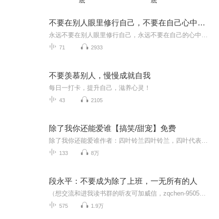
底
底
不要在别人眼里修行自己，不要在自己心中要求别人
永远不要在别人眼里修行自己，永远不要在自己的心中要求别人 希望可以通过此专辑让更多人活成自信阳光的自己，而不是别人眼中的自己。
71
2933
不要羡慕别人，慢慢成就自我
每日一打卡，提升自己，滋养心灵！
43
2105
除了我你还能爱谁【搞笑/甜宠】免费
除了我你还能爱谁作者：四叶铃兰四叶铃兰，四叶代表幸运，铃兰代表幸福。网络上的朋友都喜欢叫她“四叶”，四叶每听一次都觉得很幸福。四叶是个乐观的人，喜欢面对人生中最幸福美好的一面；四叶也很粗线条，以此来漠视人生中灰暗的一面。四叶的文轻松随意...
133
8万
段永平：不要成为除了上班，一无所有的人
（想交流和进我读书群的听友可加威信，zqchen-9505）想获得财务自由吗？想找到一条普通人也能够实现财务自由的路吗？听一听这张专辑，一定会给你有启发的！真正的财务自由是什么？财务自由，就是当你不工作的时候，也不必为金钱发愁，因为你有其他渠道的现...
575
1.9万