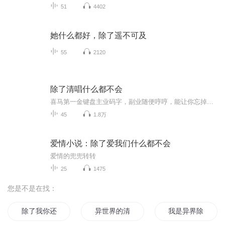
51
4402
她什么都好，除了遥不可及
55
2120
除了清唱什么都不会
喜马第一金键盘主业码字，副业随便哼哼，能让你忘掉原唱那种中文、粤语、英文、日语……喜欢主播可以——1、点关注2、打赏专辑3、直播间送礼物4、加粉团获取随机掉落的隐藏福利直播时间不固定，来了便是客，欢迎~
45
1.8万
爱情小说：除了爱我们什么都不会
爱情的兜兜转转
25
1475
您是不是在找：
除了我你还能爱谁
异世界的清除者
我是异界除妖师