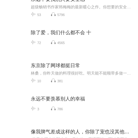
超级畅销书作家韩梅梅的最新暖心之作。你想要的安全感，到底是什么？是一个永远不会离开的男人，一个属于自己的房子，还是一个注定美好的未来？其实，当你把安全感寄托于身外之物，满足于暂时的安全感，只会慢慢陷入恐惧失去的不安之中，在暂时的欣喜与失望之间，反复折磨自己。韩梅梅想对所有人说：亲爱的，缺乏安全感，并不是多大的事。你只需要做一件事——永远不要找别人要安全感！如此，你就会立刻不再依赖他人，内心升起自己本来的力量，懂得从容不迫地爱自己，安全感一定会自然而然地出现，瞬间抚平你心中所有的不安和脆弱。只要永远不找别人要安全感，你就会获得真正的安全感。
53
5796
除了爱，我们什么都不会 十
72
4565
东京除了网球都挺日常
林桑，你昨天做的料理很好吃。明天能不能顺带多做一份便当给我？谢谢。emmmm...不好意思，龙马，再说一遍可以吗？我没太听懂。便当？什么？？？林谢每天都好想自鲨，为什么当初不好好学日语！他们在对我说什么？辣椒用日语怎么说啊？问姐姐能不能吃辣该怎...
10
381
永远不要羡慕别人的幸福
3
786
像我脾气差成这样的人，你除了宠也没其他办法了