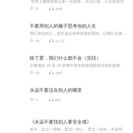
世界上哪来的那么多一见如故，无话不谈，不过是因为那个人喜欢你，所以你说的话题他都感兴趣，你叫他听的歌他都觉得有意义，你说的电影他都觉得有深意，你口中的风景他都觉得好美丽，不过是因为他喜欢你而已
8
3206
不要用别人的脑子思考你的人生
我们身边的人，也许会以各种各样的理由，让我们去接受那些“为我们好”的建议。但正如我们所经历的那样，这个世界上没有哪一种观点能完全适配我们当下的人生。作者通过一个个鲜明的例子，总结出如何独立思考，真心希望每个人活出真正的自己，走好自己的人...
58
11.1万
除了爱，我们什么都不会（完结）
主要描绘 18 至 24 岁都市青年的情感困境与成长故事 。
54
1942
永远不要活在别人的嘴里
3
503
《永远不要找别人要安全感》
也许，走过一些路，爱过一些人，受过一些伤，才会明白别人给的安全感都是幻觉，只会让你内心的不安肆意漫延。 而真正的安全感，永远来自于内心的独立和自足。 【关于安全感，韩梅梅想说：】 *觉得自己缺乏安全感的人，总是在强调“需要”，总是放大自己的焦虑和空虚。他们觉得人生就应该是踏实的，稳定的，快乐的。但事实上，人生是一个动荡不安的过程。我们只是沉浮其中，打捞那些闪亮的瞬间而已。 *某些时候，你其实并不是必须有安全感才行的。你总是想到它，是因为它是一个借口。是你软弱，贪婪和懒惰的借口而已。 *作为一个女人，我体会到独立的需要。它不仅让女人得到尊重,更重要的是，它能让女人少受伤！