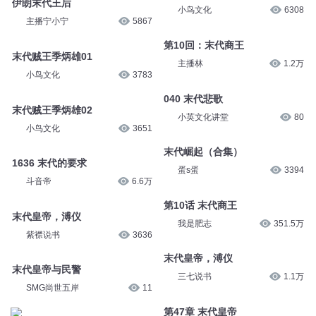
伊朗末代王后
小鸟文化
6308
主播宁小宁
5867
第10回：末代商王
末代贼王季炳雄01
主播林
1.2万
小鸟文化
3783
040 末代悲歌
末代贼王季炳雄02
小英文化讲堂
80
小鸟文化
3651
末代崛起（合集）
1636 末代的要求
蛋s蛋
3394
斗音帝
6.6万
第10话 末代商王
末代皇帝，溥仪
我是肥志
351.5万
紫襟说书
3636
末代皇帝，溥仪
末代皇帝与民警
三七说书
1.1万
SMG尚世五岸
11
第47章 末代皇帝