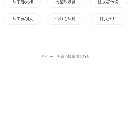
除了春天和爱情
天星除妖师
除灵者传说
除了你别人再好我也不要
仙剑之除魔
除灵天师
天剑除魔
除灵者之时间之行
除了我你还能爱谁
异世界的清除者
穿越之除妖师
除了青春一无所有
© 2014-
2026
喜马拉雅 版权所有
除了我爱你
除灵学生会
魔灵师之除魔
红之除妖师
从除灵开始的异世界生活
至尊除妖师
我是异界除妖师
上古除魔少年