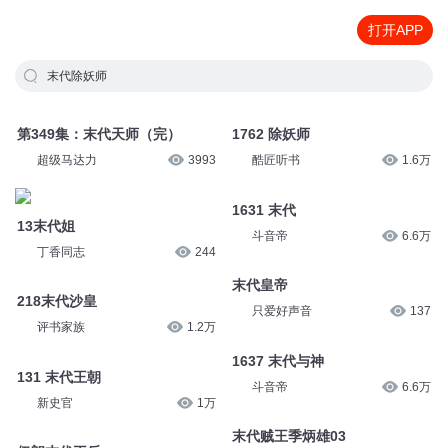
打开APP
末代除妖师
第349集：末代天师（完）
1762 除妖师
超级马达力
3993
酷匠听书
1.6万
1631 末代
13末代姐
斗音帝
6.6万
丁香同志
244
末代皇帝
218末代沙皇
只爱好声音
137
评书家族
1.2万
1637 末代与神
131 末代王朝
斗音帝
6.6万
新史官
1万
末代贼王季炳雄03