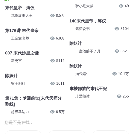
驴小毛大叔
49
末代皇帝，溥仪
花哥故事大王
8.5万
140末代皇帝，溥仪
紫襟说书
8104
第176讲 末代皇帝
王金鑫老师
6.9万
除妖计
一壶酒醉不了月
3621
607 末代沙皇之谜
新史官
5112
除妖计
淘气蜗牛
10.1万
除妖计
猴子剧社
1611
摩梭部族的末代王妃
珍爱朗读
255
第71集：梦回前世[末代天师分
割线]
超级马达力
6.5万
您是不是在找：