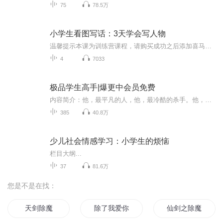
75
78.5万
小学生看图写话：3天学会写人物
温馨提示本课为训练营课程，请购买成功之后添加喜马小助手微信：ximalayazhushou（长按可复制），回复“看图写话”，即可加入专属学习群~3天时间，你将获得：· 有关人物描写（外貌、情绪、动作等）的提升方法· 从细节到整体的多维写作技巧· 紧扣的多考...
4
7033
极品学生高手|爆更中会员免费
内容简介：他，最平凡的人，他，最冷酷的杀手。他，隐身于都市，他，纵横于江湖。主播简介：V强哥V，花絮【购买须知】1、本作品为付费有声书，前50集为免费试听，购买成功后，即可收听，可下载重复收听。2、版权归原作者所有，严禁翻录成任何形式，严禁在...
385
40.8万
少儿社会情感学习：小学生的烦恼
栏目大纲...
37
81.6万
您是不是在找：
天剑除魔
除了我爱你
仙剑之除魔