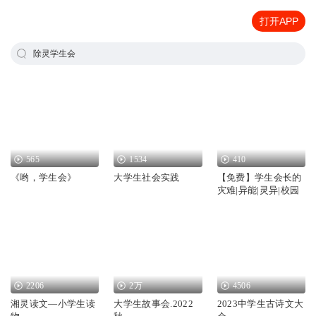
打开APP
除灵学生会
565
1534
410
《哟，学生会》
大学生社会实践
【免费】学生会长的
灾难|异能|灵异|校园
2206
2万
4506
湘灵读文—小学生读
大学生故事会.2022
2023中学生古诗文大