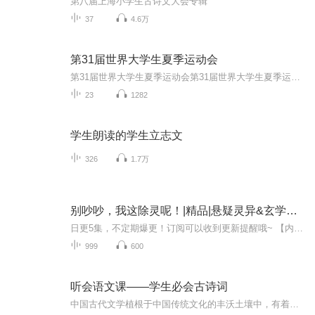
第八届上海小学生古诗文大会专辑
37
4.6万
第31届世界大学生夏季运动会
第31届世界大学生夏季运动会第31届世界大学生夏季运动会（31st Summer Universiade），于2023年7月28日至8月8日在四川成都举办。该届赛事约有来自170个国家和地区的1万余名运动员及官员赴蓉参加。
23
1282
学生朗读的学生立志文
326
1.7万
别吵吵，我这除灵呢！|精品|悬疑灵异&玄学&系统流&逗逼&学生
日更5集，不定期爆更！订阅可以收到更新提醒哦~ 【内容简介】 在都市的喧嚣中，大学生段咫偶然间签约了一个除灵系统，成为了专司清除负面灵、净化负能量的除灵师。一次，他邂逅了著名女演员竹依的亡灵，接下了替她复仇的使命。面对复杂的人际关系网，段咫...
999
600
听会语文课——学生必会古诗词
中国古代文学植根于中国传统文化的丰沃土壤中，有着自己灿烂悠久的历史、丰富绚丽的内容、鲜明独特的风格。从先秦到清代，诗歌、散文、词赋、小说、戏曲，各种文学样式争奇斗艳；屈原、司马迁、陶渊明、李白、杜甫、苏轼、汤显祖、曹雪芹等一个个文学大师...