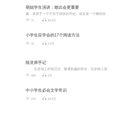
萌姐学生演讲：敢比会更重要
赢，来源于一个不安于现状的开始。就在某一个瞬间你被点醒，扬起了雄心壮志，要改变自己，走向全新的人生。是的，你想改变，可你从未开始过；也许你开始过，可你从未坚持过；也许你坚持过，可用了错误的方法而误入歧途。本栏目是由GYL线上教育平台@下班加油站举办的【微演讲大赛】作品合集，参赛者有大学生、职场小白、创业者、宝妈……大咖的改变道路太过传奇也太过遥远，而这些来自你身边参赛者们，用心讲述了他们的改变故事，为你展现一个个菜鸟展翅的心路历程【后有报名方式，10000...
71
50.6万
小学生应学会的17个阅读方法
18
2.5万
除灵师手记
生意场上折戟沉沙、惨遭欺骗的寒冰，无奈踏上冒充相师骗钱的歧途，却未料到，自己竟沦为风水师手中用以对抗鬼邪的九世阳男，被雇主反手算计！ 从令人脊背发凉、冤魂孕育出的九世阴蛊，悄然入侵宿主化为可怖行尸，到诡秘惊悚的白山...
469
2万
中小学生必会文学常识
233
63.5万