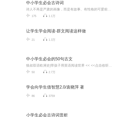
中小学生必会古诗词
诗人不再是严肃的画像，而是有故事、有性格的可爱前辈。字句不再是枯燥的文字，而是藏着画面、声音和情感的密码。背诵不再是一项任务，而像收集一张张精美的文化邮票，充满成就感。让我们一起，轻松推开这扇门，漫步在千年的诗意长廊中，感受中文最美的韵...
175
1.1万
让学生学会阅读-群文阅读这样做
21
1.3万
中小学生必会的50句古文
狼叔双语欧洲史|带孩子用英语阅读世界 << <<点击收听爆笑校园成语广播剧 |国学典籍诵读 << << 点击收听山海经神怪异兽小传 | 儿童版广播剧 << << 点击收听温馨提示：所选名句范围贴合中小学大纲，所选内容涉猎经史子集。考点精选：求精不求全。精选中小学...
50
2.7万
学会向学生借智慧2.0/袁晓萍 著
86
3759
小学生必会古诗词赏析