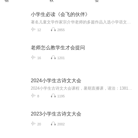
物
秋
会
小学生必读《会飞的伙伴》
著名儿童文学作家宗介华老师的多篇作品入选小学语文教材。他的"四季读不停"，分别是《会飞的伙伴》，《奇妙的田螺》，《带刺的朋友》，《雪地追踪》，在变幻莫测的春夏秋冬里，既有5众多小伙伴的喜怒哀乐，也有对乡土文化的真情实感，既有对田野鸟兽的热情...
12
2855
老师怎么教学生才会提问
16
1201
2024小学生古诗文大会
2024小学生古诗文大会课程，暑期直播课，请洽：13816632611，相关资料，关注公众号：书香里的流年。
8
1195
2023小学生古诗文大会
20
2002