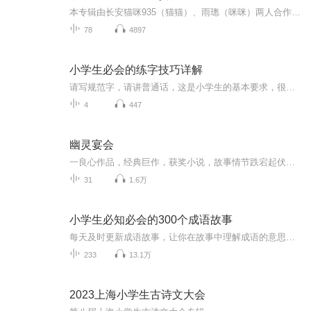
本专辑由长安猫咪935（猫猫）、雨璁（咪咪）两人合作完成，制作为猫猫的爸爸，本专辑也参考了几本书，简单易懂，更适合小朋友们收听哦，欢迎大家前来收听，谢谢！
78
4897
小学生必会的练字技巧详解
请写规范字，请讲普通话，这是小学生的基本要求，很多孩子写字不规范，不知道怎么写，不知如何握笔，不知正姿有什么标准，在此，针对小学生特点和教学要求，老师特地整理了汉字书写的练字技巧，同步课本生字详细讲解，以帮助各位小可爱尽快掌握我们的最美...
4
447
幽灵宴会
一良心作品，经典巨作，获奖小说，故事情节跌宕起伏，转折紧扣人心弦。请大家多多支持，电动提建议，我们将推出更多的优秀作品，满足您的耳朵，震撼您的心灵。一良心作品，经典巨作，获奖小说，故事情节跌宕起伏，转折紧扣人心弦。请大家多多支持，电动提建议，我们将推出更多的优秀作品，满足您的耳朵，震撼您的心灵。
31
1.6万
小学生必知必会的300个成语故事
每天及时更新成语故事，让你在故事中理解成语的意思，感受中国文化的博大精深！
233
13.1万
2023上海小学生古诗文大会