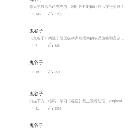
每天早晨给自己充充电，利用碎片时间让自己变得更好！
145
2.9万
鬼谷子
《鬼谷子》阐述了战国纵横家所崇尚的权谋策略和言谈辩论技巧。以阴阳捭阖为基础，说的是各种谋略权术的使用，颇适用于竞争环境。下卷述盛神、养志、实意、分威、散势、转圆、损兑等其中自我修炼方法，至今仍有参考价值。因其主旨与儒家推崇的仁义道德大相...
7
328
鬼谷子
19
653
鬼谷子
扫描下方二维码，学习【秘密】线上课程助理 xuqiao4131 1.你生命中所发生的一切，都是你吸引来的。2.我想什么，我就能得到什么!3.宇宙中最强有力的法则就是吸引力法则。4.同类相吸5.思想变成实物6.改变了思想，就改变了命运!7.所有美好的思想都是强有力的，所有负面的思想都是脆弱无力8.主宰心灵的方法：静心!静心的力量极为强大!9.我是自己思想的主人!我能完全立刻控制我的思想!10.用持续的思想召唤!事情的起因永远都是思想!11.感...
61
5386
鬼谷子