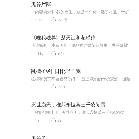
鬼谷尸踪
【内容简介】 我的出生，就是一个谜，活了将近二十岁村里人却叫我“鬼娃子”！爷爷的死，也是一个谜，离奇诡异的旅程，八蟒拉棺、百鬼驮船、尸山古道、婴眼血泉、人骨乌发祭祀的神庙，你不知道的还有很多很多…… 【作者/主播简介】 作者：厌笔川，黑岩网签约作家，代表作有《鬼谷尸踪》《周公解梦（解梦师）》。 主播：文学触手，知名网络小说主播，其主播的《星战风暴》系列获得很高的评价。 【购买须知】 1.本作品为付费有声书，前29集为免费试听，购买成功后，即可收听。每天更2集，共计298集。 2.版权归原作者所有，严禁翻录成任何形式，严禁在任何第三方平台传播，违者将追究其法律责任。 3.如在充值/购买环节遇到问题，可以通过页面右上方按钮，分享至微信内使用微信支付完成购买。 4.在购买过程中，如果你有任何问题，可以在微信搜索公众号【bestxmly】或搜索【喜马拉雅付费精品】来随时咨询问题，也可以拨打客服电话：0514-82395811。
298
97.2万
《唯我独尊》楚天江和花瑾婷
小说简介：戎马四年，得战神之誉荣归故里，妻子却被逼改嫁，女儿更是被人欺辱。。。从此以后，天若压你，我必碎天！【收听须知】1、《唯我独尊》，主角：楚天江 花瑾婷。2、由于音频节目更新的比较慢，如想快速阅读小说文字版的全部章节，请在微信中搜索公众号【猪八戒文学】，关注后，并在公众号中回复：【281】，便可快速阅读小说文字版全集。（注意：需要在公众号中回复才有效哦）第1章清晨时分，微茫笼罩了整个宁市。城市一条街道上，楚天江站立树下，一动不动。看着零零散散的人群，一时感概颇多。四年戎马，我楚天江终于回来了，老婆，不知你可安好。。有路人驻足稍一打量，总感觉这青年略有不同。修长高大却不粗犷的身材，宛若黑夜中的鹰，细长蕴藏着锐利的黑眸，其内浩瀚的深邃，仿若要将清晨第一缕阳光都吞噬在内。忽有人影靠近，躬身开口……
116
9.4万
跳槽圣经| [日]北野唯我
组织和员工不会轻易“分手”，这是我们的传统观念。但随着现代经济的周期性变化，市场时常面对发展缓慢乃至倒退的低迷局面，为了保持自身竞争力，职场人显然需要根据个人兴趣和现实，选择更合适的职业与岗位，并时刻注意寻求更佳选择。在这一大背景下，我...
32
2161
灭世崩天，唯我永恒莫三千凌倾雪
【收听须知】1、灭世崩天，唯我永恒莫三千凌倾雪2、由于音频节目更新的比较慢，如想快速阅读小说文字版的全部章节，请在微信中搜索公/众/号【毛毛虫文学】，关注后，并在公/众/号中回复：【928】，便可快速阅读小说文字版全集。（注意：需要在公/众/号中回...
2
79
鬼谷子