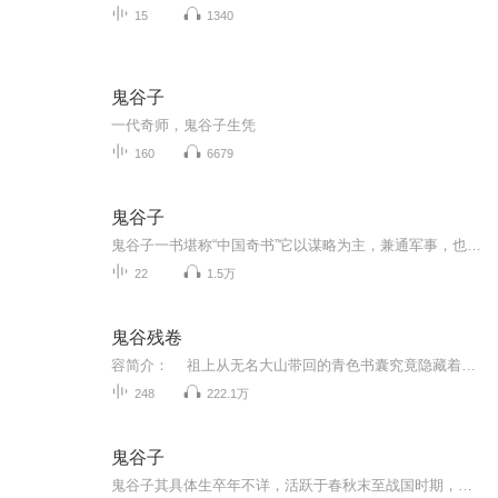
15
1340
鬼谷子
一代奇师，鬼谷子生凭
160
6679
鬼谷子
鬼谷子一书堪称“中国奇书”它以谋略为主，兼通军事，也是我国历史上一部在充分探索人的心理特征和心理活动规律的基础上，论述劝谏,建议，协商，谈判和一般交际技巧的书，从古至今一直是军事家，政治家，外交家研究的必读书，又称为当代商家的必备书。
22
1.5万
鬼谷残卷
容简介： 祖上从无名大山带回的青色书囊究竟隐藏着什么秘密 数十年后 几个勇敢的年轻人携带青色书囊追逐神秘的真相 奇异的身法、诡异的武器、坚韧不拔的信念 雪山中的雪妖、恐怖的血尸、海底中的火山………… 本书将带你进...
248
222.1万
鬼谷子
鬼谷子其具体生卒年不详，活跃于春秋末至战国时期，史称东周卫国人，在世数百年，常年入清溪云梦山鬼谷采药修道，后不知去向。