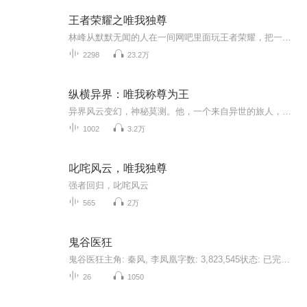
王者荣耀之唯我独尊
林峰从默默无闻的人在一间网吧里面玩王者荣耀，把一个女生游戏里面的符文融化了，为了补偿她，帮她从游戏里的青铜级打到大师级别，32连杀，震撼了游戏界里面的年轻人，林峰精通游戏里面的各个角色玩到中国游戏竞赛冠军
2298
23.2万
纵横异界：唯我称尊为王
异界风云变幻，神秘莫测。他，一个来自异世的旅人，怀揣着称霸的野心，在这片陌生的土地上开启征程。面对阴谋诡计、强敌环伺，他临危不惧，不断突破自我。且看他如何纵横捭阖，在这奇幻的异界谱写一曲气壮山河的称王战歌！
1002
3.2万
叱咤风云，唯我独尊
强者回归，叱咤风云
565
2万
鬼谷医狂
鬼谷医狂主角: 秦风, 李凤凰字数: 3,823,545状态: 已完结 共 1144 章阎王要你三更死，我偏要你留五更！ 鬼谷山谷主低调入世，只为拯救苍生。 我是秦风，能救你的命，也能要你的命免费阅读文字版全文请到微信搜索账号：书粉，关注并回复数字：831，可以免费...
26
1050