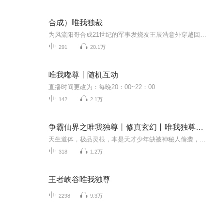
合成）唯我独裁
为风流阳哥合成21世纪的军事发烧友王辰浩意外穿越回到清末，凭借着猥琐战术改写甲午战争的结局，从此进入北洋发展。 对内，他练新军、筹军费、造兵舰、立工业、建民生、兴教育、创科技、图国强，终于被他抢了袁世凯的戏份，登上了大独裁者的宝座。 对外，他游走于列强之间，挑拨离间只是小儿科，煽风点火不算过瘾，制造矛盾那是必须的，连横合纵都用来骗人，远交近攻正是拿手好戏，坚船利炮只是吓唬人，搂草打兔子才是王道。
291
20.1万
唯我嘟尊丨随机互动
直播时间更改为：每晚20：00~22：00
142
2.1万
争霸仙界之唯我独尊丨修真玄幻丨唯我独尊丨打脸丨爽文
天生道体，极品灵根，本是天才少年缺被神秘人偷袭，一招回到解放前，看我如何勇闯仙界，打脸愚弄之人，昔日看不起，如今你高攀不起，诸天神佛，不过一剑之间！
318
1.2万
王者峡谷唯我独尊
2298
9.3万