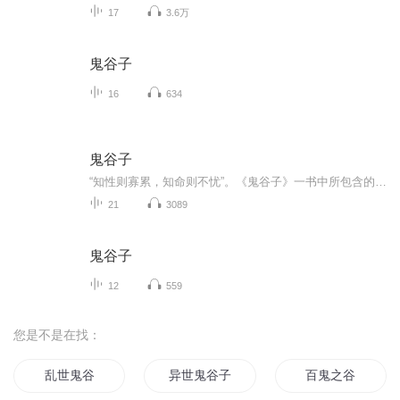
17
3.6万
鬼谷子
16
634
鬼谷子
“知性则寡累，知命则不忧”。《鬼谷子》一书中所包含的权变谋略，在古代可以国与国之间的政治交往、外交斡旋、军事对峙、国际会议等场合发挥作用，在今天也可以应用在提升个人的生存能力上，吸收并灵活地应用书中的道理技巧，能不仅可以大幅度提高个人的应变能力和工作效率，拓展个人的生存发展空间。这次选用的参考书是《中信国学大典：鬼谷子 》。朗读是自己的一种学习手段，本人不对内容的正确和准确性负责，感兴趣的大家可以去买正版书阅读。
21
3089
鬼谷子
12
559
您是不是在找：
乱世鬼谷
异世鬼谷子
百鬼之谷