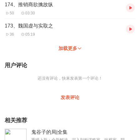
174、推销商欲擒故纵
50
03:30
173、魏国虚与实取之
36
05:19
加载更多
用户评论
还没有评论，快来发表第一个评论！
发表评论
相关推荐
鬼谷子的局|全集
重磅上新：全新解读，深入剖析谋略家、纵横家、阴阳家鬼谷子，如何布局天下的辉煌传奇，点《鬼谷子的局》即可收听东方版“权力的游戏”《鬼谷子的局》是一部长篇历史小说。...