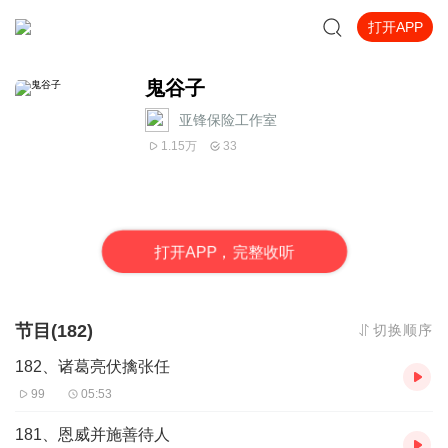
打开APP
鬼谷子
亚锋保险工作室
1.15万
33
打
开
A
P
P，完整收听
节目(182)
切换顺序
182、诸葛亮伏擒张任
99
05:53
181、恩威并施善待人