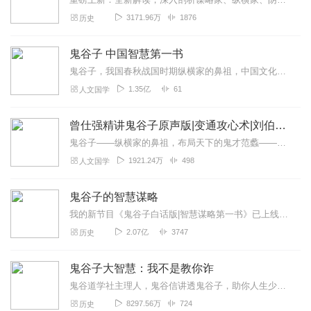
3171.96万
1876
历史
鬼谷子 中国智慧第一书
鬼谷子，我国春秋战国时期纵横家的鼻祖，中国文化史上充满神秘色彩的人物之一。《鬼谷子》又称作《捭阖策》，是中国传统兵法著述中少数精品中的一种，侧重于权谋策略及言谈...
1.35亿
61
人文国学
曾仕强精讲鬼谷子原声版|变通攻心术|刘伯温张良范蠡
鬼谷子——纵横家的鼻祖，布局天下的鬼才范蠡——治国良臣，兵家奇才，商人始祖张良——运筹策帷帐之中，决胜千里外的军师刘伯温——大明王朝最为传奇的基石人物在他们的身...
1921.24万
498
人文国学
鬼谷子的智慧谋略
我的新节目《鬼谷子白话版|智慧谋略第一书》已上线，「点击下方图片」订阅收听↓↓↓↓↓↑↑↑↑↑↑↑↑↑↑↑↑↑↑↑↑↑↑↑↑-----------首先非常感...
2.07亿
3747
历史
鬼谷子大智慧：我不是教你诈
鬼谷道学社主理人，鬼谷信讲透鬼谷子，助你人生少走弯路。欢迎关注微信公众号：鬼谷道。
8297.56万
724
历史