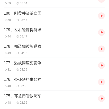
59
05:04
180、刚柔并济治郑国
50
03:57
179、左右逢源得所求
44
05:47
178、知己知彼智退敌
49
04:03
177，温成同应变竞争
31
04:59
176、公孙鞅料事如神
48
03:36
175、邓艾用智败蜀军
48
02:56