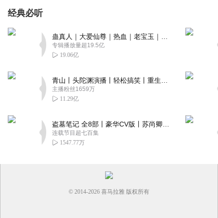
经典必听
蛊真人｜大爱仙尊｜热血｜老宝玉｜多人VIP免费有声剧
专辑播放量超19.5亿
19.06亿
青山丨头陀渊演播丨轻松搞笑丨重生穿越丨古代权谋丨VIP免费 | 多人有声剧
主播粉丝1659万
11.29亿
盗墓笔记 全8部丨豪华CV版丨苏尚卿&边江 领衔 多人有声剧丨冠声文化丨南派三叔
连载节目超七百集
1547.77万
© 2014-
2026
喜马拉雅 版权所有