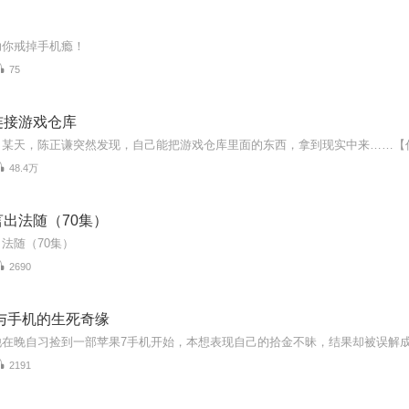
助你戒掉手机瘾！
75
连接游戏仓库
48.4万
出法随（70集）
法随（70集）
2690
与手机的生死奇缘
2191