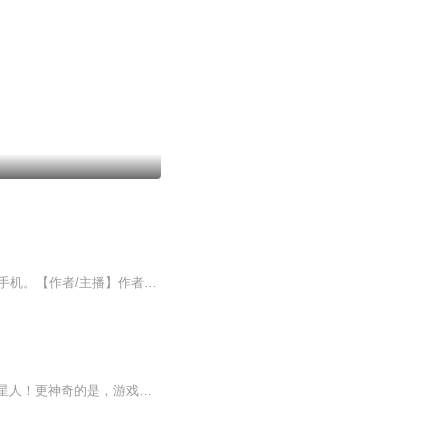
【内容简介】重生了？不，手机重生了！夭寿啦！看03年吴奇如何玩转来自十五年后的智能手机。【作者/主播】作者：丢失的红鞋主播：石木山【购买须知】1、本作品为付费有声书，前146集为免费试听，购买成功后，即可收听，可下载重复收听。2、版权归原作者所...
【内容简介】普通学生石轩，手机自动更新了一款战机手游，游戏中的其他玩家竟然都是外星人！更神奇的是，游戏里可以将物品提取到现实中，还可以从外星机友那里得到未来N个时代的科技资料。从此，石轩成为了经济上的世界首富和学术上的泰斗人物。在海外无人...