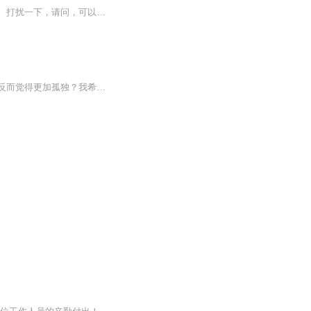
【内容简介】网上买了一部手机，被拍到的人会和照片中显现的一样，发生各种诡异的不幸。打扰一下，请问，可以帮您拍张照吗？【作者/主播简介】作者：咕咚咕咚一条鱼主播：内容智造局2019【购买须知】1、本作品为付费有声书，前5集为免费试听，购买成功后，...
物质生活得到了满足，为什么人们还是会感到焦虑不安？与他人的联系越发紧密了，为什么反而觉得更加孤独？我希望通过这本书，找寻出这些问题的根本原因。首先可以告诉大家的是，我们目前的确身处一个史无前例的陌生时代。此刻我们生活的这个世界，与此前人...