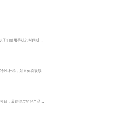
如今，孩子们越来越沉迷于手机和其他电子设备，这给他们的身心健康带来了很大的风险。孩子们使用手机的时间过长会导致视力下降、肥胖、睡眠不足、注意力不集中等问题。此外，长时间接触网络世界也可能会对孩子的心理健康造成负面影响。因此，让孩子戒手机...
社群找读书和创业搭子啦！!!各位喜欢学习、健康、创业的伙伴：大家好！我组建了一个读书创业杜群，如果你喜欢读书或者想拥有一个事业机会的话，可以加微mx04188，我邀请你进读书群。为什么要做读书会？1.一个人读书，很多人很难坚持下去，但一群人，能相互...
分享创业项目与经验，个人创业定位，项目定位与包装。 我们致力于投资小，最靠谱的创业项目，最信得过的好产品推荐给你。不管你在创业的路上，还是在职场生涯中，如果你对人生感到迷茫，困惑，找不到方向的时候，私信我，或许会有新的收获！