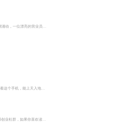
作者：孤鸿羽 演播：夜宿南山 群：35794852“小妹，想买哪一款呢？” banana手机店里人潮涌动，一位漂亮的营业员小姐站在手机柜台里，向徘徊在柜台前看手机的韩芊芊热情的询问着。韩芊芊伸手将额前垂下来的一缕长发撩到耳后，俯下身子，仔细的观摩着玻...
内容简介 未来某年，蓝星上出了一个网络主播白神，他有个黑色手机，据说是祖传的。他靠着这个手机，能上天入地，穿越到异世蓝星、王者大陆、三国世代等各处，打黄巾军，和汉灵帝拜把子，斗绿巨人，杀僵尸，娶精灵……最后一步步封神。但是，封神的日子真的...
社群找读书和创业搭子啦！!!各位喜欢学习、健康、创业的伙伴：大家好！我组建了一个读书创业杜群，如果你喜欢读书或者想拥有一个事业机会的话，可以加微mx04188，我邀请你进读书群。为什么要做读书会？1.一个人读书，很多人很难坚持下去，但一群人，能相互...