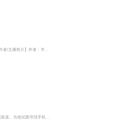
【内容简介】某天，陈正谦突然发现，自己能把游戏仓库里面的东西，拿到现实中来……【作者/主播简介】作者：半纸情书0，网络小说作家。主播：语释_有声工作室【购买须知】1、本作品为付费有声书，前75集为免费试听，购买成功后，即可收听，可下载重复收听...
故事情节从他在晚自习捡到一部苹果7手机开始，本想表现自己的拾金不昧，结果却被误解成装逼。当他试图寻找手机主人时，意外地发现手机主人竟然将手机的指纹解锁设置为他自己的。更奇怪的是，他接到一个陌生号码的电话，电话那头的女声宣称他被选中，并要求...