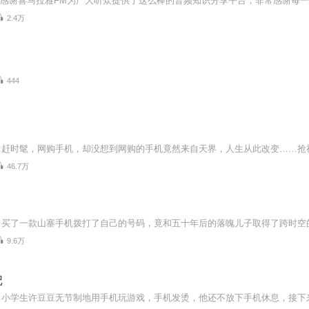
2.4万
444
46.7万
9.6万
记