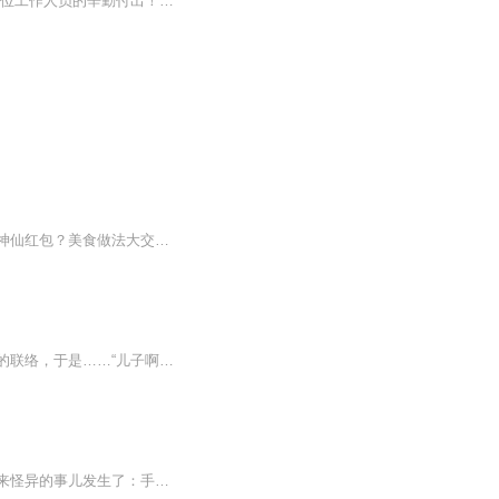
首先,非常感谢喜马拉雅FM为广大听众提供了这么棒的音频知识分享平台，非常感谢每一位工作人员的辛勤付出！是你们让更多的人方便、快捷地获得更好、更实用的知识！ 做为一名主播，我会通过不断地释放价值，不断的传播正能量，努力帮助到更多的人，让没有背景，没有人脉，没有资源的普通人，在当今互联网时代，也可以通过努力，改变自己和家族的命运！希望获得更多价值：微我的这个信就可以收到《55个小本创业实战方案》：A3435192467“只帮助勤奋努力的人赚钱，懒...
【内容简介】赶时髦，网购手机，却没想到网购的手机竟然来自天界，人生从此改变……抢神仙红包？美食做法大交流？玩直播？这些只是交流的方式，不是交流的目的！林子铧的目的，就是成为一名逍遥都市的男仙，恣意红尘，享受一切美好。天界手机，长生不死，...
【内容简介】买了一款山寨手机拨打了自己的号码，竟和五十年后的落魄儿子取得了跨时空的联络，于是……“儿子啊，知道下一期的6+1一等奖号码是多少吗？”郝云阳站在彩票售票点前举着电话问道。“几十年前的事情谁知道？爸，您老现实点吧。”“那，下一届世...
【故事简介】小学生许豆豆无节制地用手机玩游戏，手机发烫，他还不放下手机休息，接下来怪异的事儿发生了：手机不堪重负，竟然长了手脚，一股烟逃跑了，许豆豆来到学校，发现大家的手机也都长脚逃跑了，此后，怪事一件接着一件发生，更可怕的是：逃跑的手...