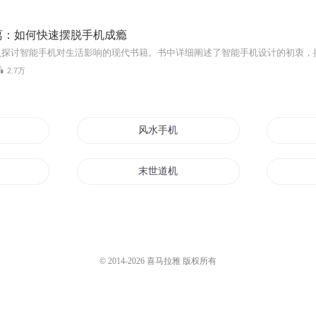
离：如何快速摆脱手机成瘾
2.7万
仙了
风水手机
末世道机
机
重生为手机
天机演道
© 2014-
2026
喜马拉雅 版权所有
机动星空