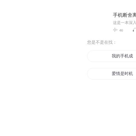
手机断舍
46
您是不是在找：
我的手机成
爱情是时机
我的异能手
机战剑神
机神传说