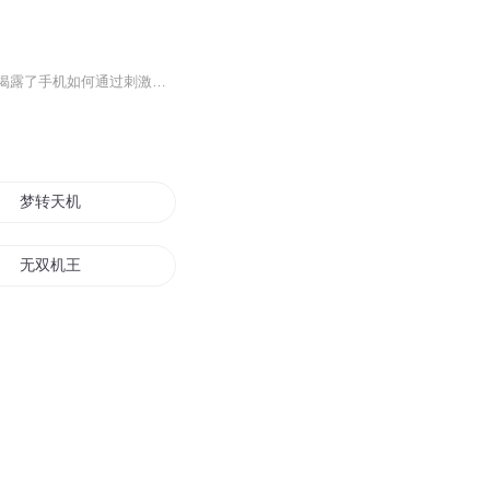
这是一本深入探讨智能手机对生活影响的现代书籍。书中详细阐述了智能手机设计的初衷，揭露了手机如何通过刺激多巴胺分泌，操控我们的行为，并指出社交媒体和多任务处理的虚假承诺。书中揭示了手机如何改变我们的大脑，缩短我们的注意力持续时间，扰乱我们...
梦转天机
无双机王
天道无机
我的手机有个异界
机战之帝