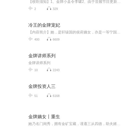
【收听须知】1、金牌小县令李啸2、由于音频节目更新的比较慢，如想快速阅读小说文字版的全部章节，请在微信中搜索公/众/号【黑葡萄文学】，关注后，并在公/众/号中回复：【570】，便可快速阅读小说文字版全集。（注意：需要在公/众/号中回复才有效哦）
2
329
冷王的金牌宠妃
【内容简介】她，是轩辕国的侯府嫡女，亦是一等宁国公府的嫡亲外孙女，却从小就性格懦弱，对继母惟命是从，父亲寿辰时受人挑唆后竟然脑残地喝了药，不想因此送命。她，是二十一世纪的黑街女皇，势力大过天，却不想被自己的贴身保镖设计陷害，一朝身死，灵...
400
6609
金牌讲师系列
金牌讲师系列
10
2243
金牌投资人三
51
6168
金牌嫡女丨重生
她乃名门闺秀，拥有金矿宝藏，谨遵三从四德，助夫婿成一代枭雄，鼎父亲成天子龙颜，最后功成身“退”。皇帝老子成庶姐的慈父，英雄丈夫成庶姐的如意郎君，她却落得个尸骨无全。魂游异世才知：庶女=真爱=白莲花=女主；嫡女=霸道=绿茶婊=女配？放你爹的屁！...