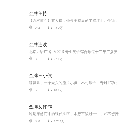
金牌主持
【内容简介】有人说，他是主持界的半壁江山。他说，他不仅是主持界的半壁江山，他还是音乐界、小说界、影视界、综艺界……所有界的半壁江山。他是汪谦，他是汪半壁。【作者/主播简介】作者：奥比椰，网络小说作家，代表作《未来游乐场》《超级猛鬼分身》。...
284
93.2万
金牌连读
北京外语广播FM92.3 专业英语综合频道十二年广播英语公益课堂 《英语PK台》轻松学英语《英语PK台》是北京外语广播Radio774精心创办的一档轻松英语学习类节目。由主持人京晶和来自不同国家，不同文化背景，不同教育及工作背景，具有丰富英语教学经验的中外...
3
27.1万
金牌三小侠
满瓢儿，一个光头的流浪小孩，不讨银子，专讨武功； 桑雪谜，曾经被狼守护的少女，拥有如炬目光； 舌全玉，冷静睿智的少年，他的心理攻击几乎无往不胜。 金牌三小侠，手握御赐金牌，有勇有谋，明察暗访，行走江湖。 习武，要有德行和悟性；先学做人，...
50
10.1万
金牌女仵作
她是穿越而来的现代法医，本想平淡过一生，却不想抚养她长大的师傅验尸被杀，友人全家上百口被灭，她想查找凶手，却牵扯出一桩又一桩陈年旧案，险象环生。听友交流QQ群：734864712
680
472.4万