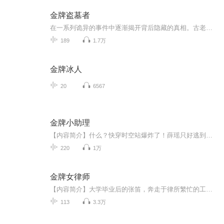
金牌盗墓者
在一系列诡异的事件中逐渐揭开背后隐藏的真相。古老的医术、邪门的法术和惊心动魄的冒险，独特而诡异的情节，神秘的氛围
189
1.7万
金牌冰人
20
6567
金牌小助理
【内容简介】什么？快穿时空站爆炸了！薛瑶只好逃到书中小世界成为炮灰，唯一的任务是让妹妹安好。大牌女星欺负妹妹？送她一张倒霉符。被诬陷没证据？给报料人一颗真话丸。各路大佬们太难搞？用异界的美食征服他们。……薛瑶表示，不但要帮妹妹解决所有难...
220
1万
金牌女律师
【内容简介】大学毕业后的张笛，奔走于律所繁忙的工作之中，突如其来的分手，让她有些消沉。有次在陆晨阳的严厉批评之下，她终于醒过神来，并开始改变和成长。并通过自己不懈的努力，实现了最初的梦想，由律师小助理成为了一名金牌女律师。【作者/主播简介...
113
3.3万