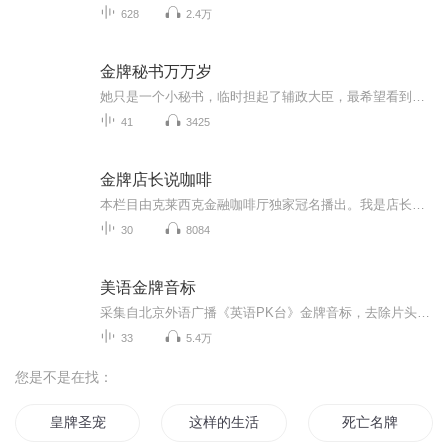
628
2.4万
金牌秘书万万岁
她只是一个小秘书，临时担起了辅政大臣，最希望看到她身边的这个男人能独当一面，结果人家却很佛系!真正让她体会到了“皇上不急太监急”！可事实真是如此吗？
41
3425
金牌店长说咖啡
本栏目由克莱西克金融咖啡厅独家冠名播出。我是店长咖啡师何老师。我们的主旨是为我们的会员朋友们提供除产品和环境服务以外的一项公益性品质生活提升栏目。每天6点我们会抽出10-15分钟时间，给大家聊聊关于咖啡，咖啡师，咖啡馆里的能人趣事，通过有意思的故事和段子让大家更了解咖啡，更了解咖啡师和我们咖啡馆。进一步懂得在繁忙的工作之余找到适合自己的生活方式，懂生活才能享受生活。我们愿为提升大家的生活品质而努力。
30
8084
美语金牌音标
采集自北京外语广播《英语PK台》金牌音标，去除片头3分35秒的广告，重新命名，排序。
33
5.4万
您是不是在找：
皇牌圣宠
这样的生活未免过于完美
死亡名牌