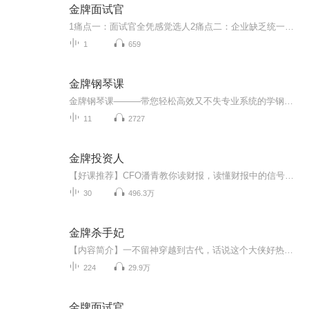
金牌面试官
1痛点一：面试官全凭感觉选人2痛点二：企业缺乏统一和明确的选人标准3痛点三：非HR管理者只关注候选人的业务能力专业面试官需要具备哪些能力？心理研究之感受性与情绪化案例：对行政岗位的分析和考察方法如何考察候选人的仔细认真和责任心？压力面试中，候...
1
659
金牌钢琴课
金牌钢琴课———带您轻松高效又不失专业系统的学钢琴，打造属于您的金牌钢琴演奏和音乐学习之旅！⭕️ 有关sunny老师sunny老师毕业于中央音乐学院，硕士学历，20年教龄；曾以总分第一、专业第一、乐理满分的成绩同时考取东北师范大学和沈阳音乐学院，并以东三省总分和专业均第一的成绩考入中央音乐学院，同年选择入央音就读；现任国家985、211高校音乐教师，市音乐家协会钢琴分会理事，曾应邀担任“国际舒曼钢琴大赛”亚太地区选拔赛评委。sunny老师不但在钢琴演奏和钢琴教育方面均有着扎实深厚的功底和多年系统化实践研究，对被公认为当今世界三大著名教学体系中的奥尔夫、柯达伊两大教学体系及教学法，也有着多年专业系统的深入学习及实践经验，获得过由国际奥尔夫协会主席、奥地利莫扎特大学奥尔夫音乐学院院长Hartmann先生，与中央音乐学院联合签发的国际“奥尔夫音乐师资认证”。经sunny老师教授与指导的专业及业余热爱钢琴艺术和音乐的大小朋友们，很多都在国内外考级和比赛中取得了优异的成绩，收获了属于自己的“金牌学习”；非专业学生也获得了像“上海国际青少年钢琴大赛”业余组金奖的好成绩。目前，sunny老师所授的课程有：针对专业及业余不同级别、不同年龄层面的钢琴演奏课，音乐基础知识理论，奥尔夫音乐教育；在校还为本科及艺术硕士开设过音乐史及相关专业课，所授课程均深受学生们的喜爱和好评。⭕️ 有关课程简介您有过以下方面的问题和困扰吗？*感叹自己真是遗憾没能从小学习钢琴，如今每天都有很多其它事情要做，根本无法抽出大量的时间来慢慢练习那么多打基础的、又令人感觉十分枯燥的练习曲，自己因此就真的与钢琴无缘了吗？*我已不再是小孩子了，如果想规范、专业点的学习钢琴弹奏，也只能从儿童那些专业钢琴的一系列训练步骤和教材开始吗？*我并非是钢琴专业，只是很想尽快并能专业些的学会独立弹奏一些好听的曲子来陶冶情操，也要每天从那些大量的枯燥练习开始，直至多年后才能实现这一心愿吗？*我会弹奏一些初浅的小曲，可像手型、指法、触键等很多演奏方面的技巧都不规范、不专业，我该怎样巩固加强基本功并为今后进一步的深入学习打基础呢？*对青少年及成年朋友们，就没有一种既高效轻松，又不失专业系统化的学琴方式吗？针对上述这些问题，sunny老师结合自己在专业领域里多年的系统学习，以及二十年来对不同年龄层面钢琴学生们的授课经验，用大众通俗易懂的语言和深入浅出的教学方式，特录制此专辑，希望能为广大喜爱钢琴演奏和热爱钢琴艺术的青少年及成年朋友们，包括零基础的普通大众也能实现心愿———既轻松高效，又不失专业系统的学钢琴！金牌钢琴课，打造属于您的金牌钢琴演奏和音乐学习之旅！⭕️ 本专辑特色*将钢琴演奏和与其相关的乐理知识相结合，“授之以鱼不如授之以渔”，让您学后自己也能独立识谱并练习跟课堂上同等难易程度的曲目；*深入浅出，通俗易懂；*高效轻松的同时，又不失专业系统化；*重点难点突出，化繁为简。⭕️ 本专辑最佳适用人群*青少年及成年初学者*零基础普通大众*能够进行一些初浅的钢琴弹奏，但自觉不满意，想巩固强化识谱与基本功，并继续深入学习的爱学习和严格要求自己的朋友们。*热爱钢琴艺术和音乐的朋友们
11
2727
金牌投资人
【好课推荐】CFO潘青教你读财报，读懂财报中的信号与噪音，点击开始学习《金融投资人》由诺亚财富和歌斐资产联合出品，是中国首档聚焦投资人之间思想碰撞的高端对话节目。把一线大咖请到你身边，让你站高一维看投资。
30
496.3万
金牌杀手妃
【内容简介】一不留神穿越到古代，话说这个大侠好热情，她左防右防，竟然比她前世还累！对方技高一筹，她无力招架，只好逃掉，岂料这人竟然如同狗皮膏药一般甩不掉！【作者/主播简介】作者：水瑟嫣然，网络小说作家。主播：花声糖，喜马人气有声主播，全国...
224
29.9万
金牌面试官