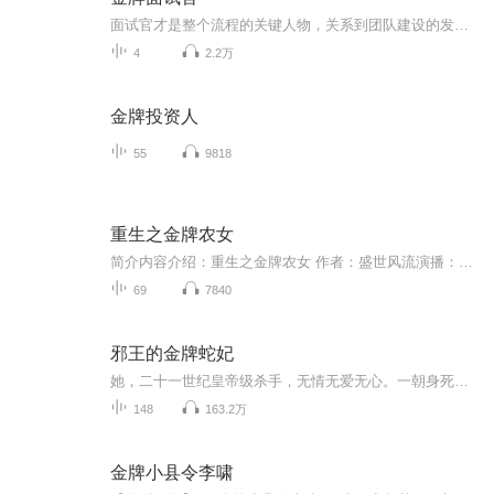
面试官才是整个流程的关键人物，关系到团队建设的发展，因此专业的面试官要具备以下的素质：1、面试官应具备的特质，尊重、谦逊、理性、心态平和等，并且公正、公平，不卑不亢;2、具有有亲和力，处事保持中立，以人为本，持续关注员工，并且可以发现每个面试者的优缺点;3、情绪互动、沟通表达能力强，冷静作出判断;4、掌握非语言沟通能力;在对待特殊应聘者的情况下。5、具备人格、沟通、心理、人力资源学等相关人际关系知识。...
4
2.2万
金牌投资人
55
9818
重生之金牌农女
简介内容介绍：重生之金牌农女 作者：盛世风流演播：勤哥的婷妹本是官家千金，却沦为草芥，上有面慈心狠嚣张姨娘，下有病弱年幼亲弟，还有被逼为奴的软弱娘亲…… 水意一朝穿越，等着她的不是幸福重生，而是一瓢滚烫的汤水。 “想喝米汤是吧，让你们喝个够...
69
7840
邪王的金牌蛇妃
她，二十一世纪皇帝级杀手，无情无爱无心。一朝身死，沦为云府丑颜花痴废柴女。 再睁眼，废柴的身躯注入了王者之魄，杀伐狠绝，嗜血残暴。身怀驭蛇之能，坐拥逆天神器，她已不再是人人可欺的她！ 一不小心，惹上某只妖孽。妖孽太倾城，腹黑狡诈又牛逼，某女绕墙，默默遁走。某只妖孽坐在墙头：“女人，你逃不掉了。” 废柴逆天，妖孽追随，后面还跟着一群蛇宝宝，且看一代驭蛇女皇君临天下，如何变得牛叉叉！
148
163.2万
金牌小县令李啸