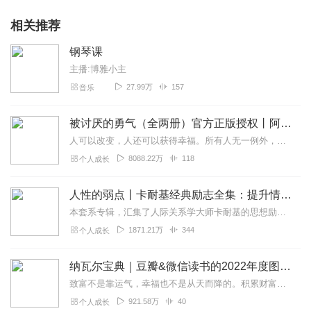
*重点难点突出，化繁为简。
相关推荐
⭕️ 本专辑最佳适用人群
*青少年及成年初学者
钢琴课
*零基础普通大众
主播:博雅小主
*能够进行一些初浅的钢琴弹奏，但自觉不满意，想巩固强化识谱与
基本功，并继续深入学习的爱学习和严格要求自己的朋友们。
27.99万
157
音乐
*热爱钢琴艺术和音乐的朋友们
被讨厌的勇气（全两册）官方正版授权丨阿德勒心理学畅销经典｜幸福的勇气
人可以改变，人还可以获得幸福。所有人无一例外，都能如此。——阿德勒心理学一名深陷自卑、无能与不幸福的青年，听到了一名哲人主张的“世界无比单纯，人人都能幸福”便来...
8088.22万
118
个人成长
人性的弱点丨卡耐基经典励志全集：提升情商和沟通技巧
本套系专辑，汇集了人际关系学大师卡耐基的思想励志精华，收录《人性的弱点》《人性的优点》《语言的突破》《美好的人生》《快乐的人生》等所有经典！是卡耐基的经典合辑，...
1871.21万
344
个人成长
纳瓦尔宝典｜豆瓣&微信读书的2022年度图书|从白手起家到财务自由
致富不是靠运气，幸福也不是从天而降的。积累财富和幸福生活是我们可以学习的技能。这本书收集整理了硅谷投资人纳瓦尔在过去十年里通过推特、播客和采访等方式分享的人生智...
921.58万
40
个人成长