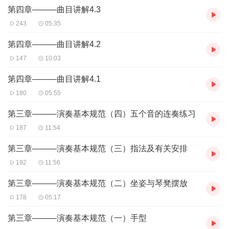
多年系统化实践研究，对被公认为当今世界三大著名教学体系中的
第四章———曲目讲解4.3
奥尔夫、柯达伊两大教学体系及教学法，也有着多年专业系统的深
243
05:35
入学习及实践经验，获得过由国际奥尔夫协会主席、奥地利莫扎特
大学奥尔夫音乐学院院长Hartmann先生，与中央音乐学院联合签发
第四章———曲目讲解4.2
的国际“奥尔夫音乐师资认证”。
147
10:03
经sunny老师教授与指导的专业及业余热爱钢琴艺术和音乐的大小朋
友们，很多都在国内外考级和比赛中取得了优异的成绩，收获了属
第四章———曲目讲解4.1
于自己的“金牌学习”；非专业学生也获得了像“上海国际青少年钢琴
180
05:55
大赛”业余组金奖的好成绩。
目前，sunny老师所授的课程有：针对专业及业余不同级别、不同年
第三章———演奏基本规范（四）五个音的连奏练习
龄层面的钢琴演奏课，音乐基础知识理论，奥尔夫音乐教育；在校
187
11:54
还为本科及艺术硕士开设过音乐史及相关专业课，所授课程均深受
学生们的喜爱和好评。
第三章———演奏基本规范（三）指法及有关安排
⭕️ 有关课程简介
您有过以下方面的问题和困扰吗？
192
11:56
*感叹自己真是遗憾没能从小学习钢琴，如今每天都有很多其它事情
第三章———演奏基本规范（二）坐姿与琴凳摆放
要做，根本无法抽出大量的时间来慢慢练习那么多打基础的、又令
人感觉十分枯燥的练习曲，自己因此就真的与钢琴无缘了吗？
178
05:17
*我已不再是小孩子了，如果想规范、专业点的学习钢琴弹奏，也只
第三章———演奏基本规范（一）手型
能从儿童那些专业钢琴的一系列训练步骤和教材开始吗？