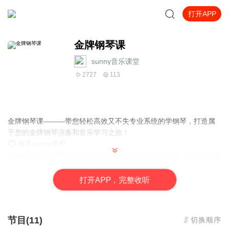
打开APP
金牌钢琴课
sunny音乐课堂
2727
113
金牌钢琴课———带您轻松高效又不失专业系统的学钢琴，打造属
于您的金牌钢琴演奏和音乐学习之旅！
⭕️ 有关sunny老师
sunny老师毕业于中央音乐学院，硕士学历，20年教龄；曾以总分第
一、专业第一、乐理满分的成绩同时考取东北师范大学和沈阳音乐
学院，并以东三省总分和专业均第一的成绩考入中央音乐学院，同
打
开
A
P
P，完整收听
年选择入央音就读；现任国家985、211高校音乐教师，市音乐家协
会钢琴分会理事，曾应邀担任“国际舒曼钢琴大赛”亚太地区选拔赛评
委。
节目(11)
切换顺序
sunny老师不但在钢琴演奏和钢琴教育方面均有着扎实深厚的功底和