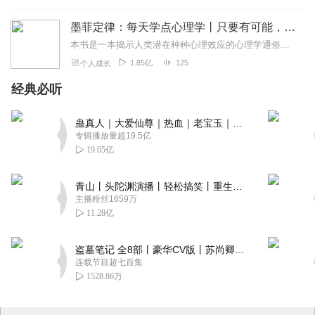
墨菲定律：每天学点心理学丨只要有可能，就一定会发生
本书是一本揭示人类潜在种种心理效应的心理学通俗读物，其中最有代表性的即“墨菲定律”。与此同时，从自我认知、经济管理等方面入手，作者引出了数十条对现代人工作和生活...
1.85亿
125
个人成长
经典必听
蛊真人｜大爱仙尊｜热血｜老宝玉｜多人VIP免费有声剧
专辑播放量超19.5亿
19.05亿
青山丨头陀渊演播丨轻松搞笑丨重生穿越丨古代权谋丨VIP免费 | 多人有声剧
主播粉丝1659万
11.28亿
盗墓笔记 全8部丨豪华CV版丨苏尚卿&边江 领衔 多人有声剧丨冠声文化丨南派三叔
连载节目超七百集
1528.86万