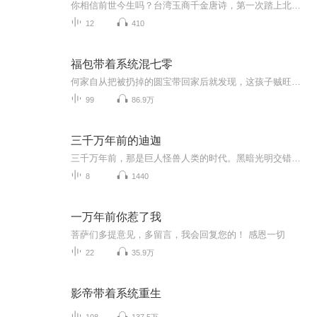
你相信前世今生吗？台湾玉商千金唐诗，第一次踏上北京的土地，就仿佛故地重来。风里有熟悉的气息，街角随时会撞见熟人——可她明明是第一次来。一个即将拆迁的四合院里，她遇到了一个神秘青年。他借给她十块钱打车，却不肯留下姓名。一场商业谈判中，她遇...
12
410
福包带着系统混七零
何家自从把被扔掉的圆宝带回家后就发现，这孩子贼旺家！何老太的腿疾好了，家里不再没米下锅了，多年肚子没动静的三媳妇一口气生了个大胖孙子！何老太：黑心肝烂肚子的玩意儿不要圆宝，我来宠她！舅舅舅母：圆宝不用担心被人欺负，谁笑你没爹没娘，咱揍他！表哥表姐：我家小表妹天下第一可爱！好吃的好玩的都给她
99
86.9万
三千万年前的迪迦
三千万年前，那是巨人怪兽人类的时代。黑暗光明交错，邪神降临，灭世之花盛放。世界需要英雄！最喜欢的奥特曼是迪迦杰克，老早就想写一篇奥特曼的同人了，这篇应该是短篇同人，主角迪迦，登场怪兽借用克苏鲁
8
1440
一万年前你惹了我
菩萨们多提意见，多留言，我会回复您的！ 感恩一切
22
35.9万
影帝带着系统重生
108
137.5万