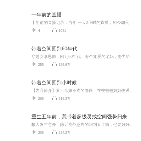
十年前的直播
十年前的直播记录，当年 一天2小时的直播，如今却只有寥寥片段。
4
1081
带着空间回到60年代
穿越女李思雨，回到60年代，有个宠爱的老妈，努力给老妈好生活
255
185.6万
带着空间回到小时候
【内容简介】爹不亲娘不疼的雨薇，在被爸爸妈妈伤透了心的时候，选择了自杀，却意外的被手上的戒指，带回了小时候。【作者/主播简介】作者：米果果米，网络小说作家。主播：DJ墨溪，代表作《薄情总裁：老婆不吃回头草》《兼职女术师》。【购买须知】1、本...
268
319.3万
重生五年前，我带着超级灵戒空间强势归来
救人发生意外，陈近竟然意外的回到五年前，他要好好活！而带他回到五年前的就是他在地摊上10块钱买的戒指！这神奇的戒指竟是一枚超级神戒，帮助陈近扭转命运，成为强者！但戒指为何会选中陈近，陈近又将成为何等的人物？《超级灵戒空间》为精品付费专辑，0...
306
224.2万