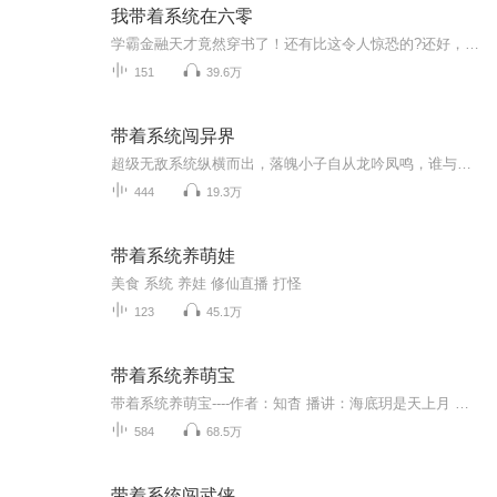
我带着系统在六零
学霸金融天才竟然穿书了！还有比这令人惊恐的?还好，还好，家人宠爱，没有极品。又有作者大大送了个超强系统，系统助她走上人生巅峰。有了系统，她在这个吃不饱穿不暖的年代可以吃穿不愁，至于书中被原主嫌弃的隐藏大佬，她还是先下手为强吧。
151
39.6万
带着系统闯异界
超级无敌系统纵横而出，落魄小子自从龙吟凤鸣，谁与争锋！洛天：从地球上魂穿而来的普通人，却意外带着一套兑换系统，从而让他走上了无敌的道路。武道天骄、绝世天才？在我系统面前，通通都是菜鸡，在我面前，就算是神，也得灭！
444
19.3万
带着系统养萌娃
美食 系统 养娃 修仙直播 打怪
123
45.1万
带着系统养萌宝
带着系统养萌宝----作者：知杳 播讲：海底玥是天上月 古人南姝魂穿星际，成了四千年后一枚又丑又穷的星际女，还附送了一只面黄肌瘦的小包子。对此，南姝眉头轻挑：穷？一碗药膳卖出千万天价！丑？一粒美颜丸瞬间美出星际！小包子？来，拉好手，咋们母子玩...
584
68.5万
带着系统闯武侠