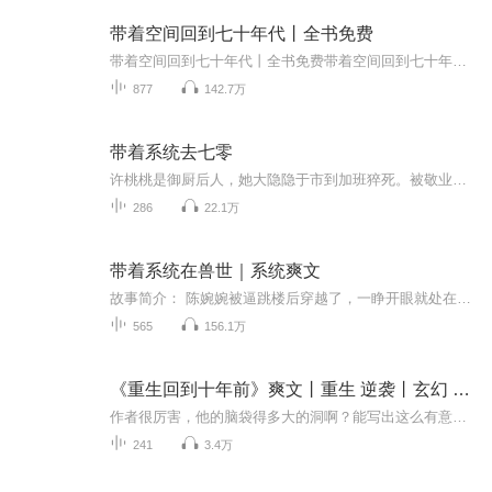
带着空间回到七十年代丨全书免费
带着空间回到七十年代丨全书免费带着空间回到七十年代丨全书免费 带着空间回到七十年代丨全书免费
877
142.7万
带着系统去七零
许桃桃是御厨后人，她大隐隐于市到加班猝死。被敬业系统绑定穿越到70年代，成了肉联厂杀猪匠，远近闻名的丑闺女，为了变美，她只能努力继续肝工作，直销新赚外汇。
286
22.1万
带着系统在兽世｜系统爽文
故事简介： 陈婉婉被逼跳楼后穿越了，一睁开眼就处在远古兽世，四周围着的都是半兽人。身处茹毛饮血的世界没什么好怕，反正咱自身够强，还带了随身空间。部落弱小又缺人，怕什么，一米长的大钢刀往肩上扛：臣服或死亡选一个………主播团队：1、寒塘朔雪 饰...
565
156.1万
《重生回到十年前》爽文丨重生 逆袭丨玄幻 奇幻丨【精品双播】
作者很厉害，他的脑袋得多大的洞啊？能写出这么有意思得小说，记得点赞评论啊，感恩有你，我们有活动欢迎大家积极参加。系统 音超级甜美，大家小心，不要爱上我们的系统哦。是我的攀登计划同班师妹狐呦呦负责所有系统音以及大部分角色，非常优秀，再次感恩...
241
3.4万