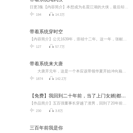
日更3集【内容简介】本想成为名震江湖的大侠，最后却成了凶威滔天的魔头。这是一个携带武侠商店系统闯荡江湖的故事。【作者/主播简介】作者：盖紫，网络小说作家。主播：赞爷说书【购买须知】1、本作品为付费有声书，前39集为免费试听，购买成功后，即可收...
194
14.3万
带着系统穿时空
【内容简介】公元1639年，崇祯十二年。这一年，张献忠在谷城再次反叛明廷。这一年，李自成从商洛山中率数千人马杀出。这一年，皇太极在关外磨刀，意图席卷中原。这一年，大明王朝在风雨飘摇当中，一步一步的走向末日。而这一年，何玄穿越于此世。带着情绪...
127
57.7万
带着系统来大唐
大唐开元年，这是一个本应该带领华夏开始冲向巅峰的时期，可结局却是安史之乱。 皇帝李隆基，大唐第四次玄武门之变的主角，开元年间，他带领大唐抵御住吐蕃、突厥、契丹所有外邦。 可最后又因他而让大唐一蹶不振，是武惠妃的原因，还是杨贵妃的...
1874
142.2万
【免费】我回到二十年前，当了上门女婿|都市|职场商战|AI专辑
【作品简介】五百强董事长穿越了渣男，回到了20年前。这个时代，贸工技和技工贸齐头并进，市场经济迎来了飞腾期。第一波创业的的男人已经收到了市场带来的巨大红利，而第二波创业者，在贸工技的道路上摸索前行。各种新型产业如同雨后春笋拼战在市场的热潮...
230
3.8万
三百年前我是你