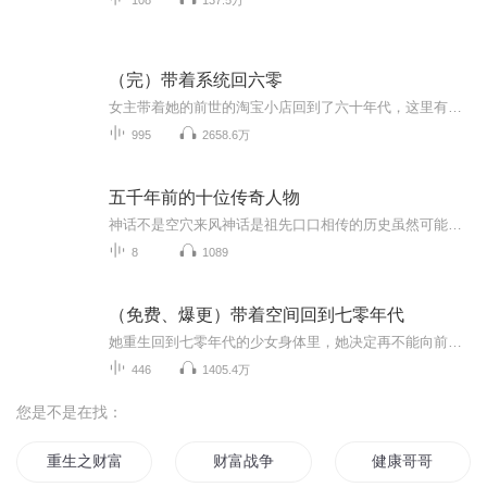
（完）带着系统回六零
女主带着她的前世的淘宝小店回到了六十年代，这里有宠她的爹娘、兄弟，还有高智商的小哥哥。于是女主从此开启了新的精彩人生。
995
2658.6万
五千年前的十位传奇人物
神话不是空穴来风神话是祖先口口相传的历史虽然可能因为时间长了，参杂了各种杜撰的成分以及无法理解而主观臆测的内容但都不足以掩盖历史真相解读神话还原历史真相其实历史就是我可以借鉴来看待未来的望远镜从中你是否有思考呢？从中你是否有收获呢？这是...
8
1089
（免费、爆更）带着空间回到七零年代
她重生回到七零年代的少女身体里，她决定再不能向前世那样任人欺负，为自己为亲人好好的重活一生。【本专辑为本人练习用，免费收听，无任何商业用途，如有侵犯您的权益请联系我立即下架，无意冒犯。】
446
1405.4万
您是不是在找：
重生之财富人生
财富战争
健康哥哥