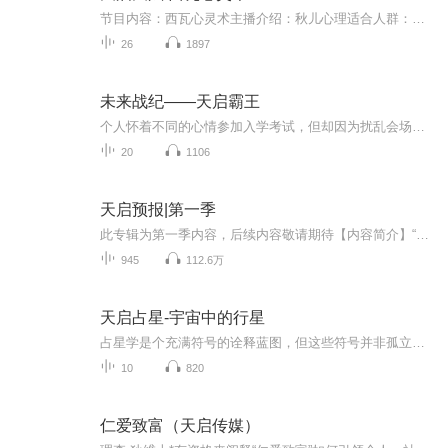
节目内容：西瓦心灵术主播介绍：秋儿心理适合人群：失眠、焦虑、压力的人你将收获：人生本来具足超感官知觉能力ESP，发展ESP，获取高纬信息，帮助你在健康、人际关系、职场、个人成就以及人生目标等各方面，都做出更好的决策，运用心灵技巧提升到超意识灵...
26
1897
未来战纪——天启霸王
个人怀着不同的心情参加入学考试，但却因为扰乱会场被退学，却阴差阳错的被迫组成小队调查这次事件背后的阴谋。通过一系列的不懈努力，不但帮四所学校解决了一系列的事件，还被破格录取。四个人为改变箱庭岛背后的黑暗而努力！欢迎大家关注！进入粉丝群，...
20
1106
天启预报|第一季
此专辑为第一季内容，后续内容敬请期待【内容简介】“我想要挨一顿毒打，请问这里有漂亮小姐姐吗？没有的话我等会再问一次……”——灾厄之剑、旧世界守墓人、调律师、最后的天国捍卫者、天文会金牌牛郎、二十四个毁灭因素之一、淮海路小佩奇、深渊烈日、...
945
112.6万
天启占星-宇宙中的行星
占星学是个充满符号的诠释蓝图，但这些符号并非孤立的元素。当行星之间或与其他交点形成某些特定的角度，便构成所谓“相位”。相位是星盘的能量所在，是代表一个人的生命力与活力、冲突与喜悦的象征符号，可作为理解个人心理及事件发展背后影响力的工具。...
10
820
仁爱致富（天启传媒）