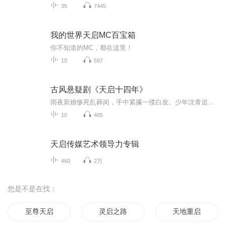
35
7445
我的世界天启MC百宝箱
你不知道的MC，都在这里！
10
597
古风悬疑剧《天启十四年》
雨夜新娘惨死乱葬岗，手中紧攥一缕白发。少年沈青追查真相，却卷入连环诡案：鬼市人头叫卖、童谣索命勾魂、停尸房脚步声夜夜响起。每破一案，就离失踪的父亲更近一步。直到发现——所有死者，都认识十八年前那个雪夜里的他。那封预言信上写着：再查下去，...
10
485
天启传媒艺术领导力专辑
460
2万
您是不是在找：
至尊天启
灵启之路
天地重启