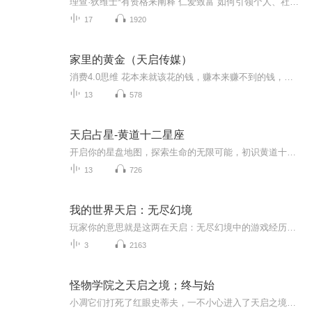
理查·狄维士*有资格来阐释“仁爱致富”如何引领个人、社区和国家取得成功。他一生的成就证明，对所有的人抱有悲悯和仁爱之心，是迈向成功的必由之路。 Amway安利频道（服务号VX：1870922129 TEL:13871987686）传承事业的理解和文化理念，给思路，指方向，定格局，谋布局，安利升级移动社交直销电商，是社群经济，事业的巨大价值说白了，就是合理的界定了巨大的日用品市场的渠道产权，一旦我们和公司合伙，建立起了从专卖店到千家万户消费者的分销渠道，渠道就成为了我们的产权，从今往后，源源不断的优质产品和服务经由此渠道流通，我们便可获取公司契约的经济保障，更有趣的是，附加的人文价值甚至不亚于经济上的收获，让国人久违了的稀缺的幸福感围绕在我们的周围，一次努力，终身受用，全家受惠，这就是人奋发努力的产权激励缘故吧。 粉丝 718
17
1920
家里的黄金（天启传媒）
消费4.0思维 花本来就该花的钱，赚本来赚不到的钱，让家里的开支转变成为家里的收入！
13
578
天启占星-黄道十二星座
开启你的星盘地图，探索生命的无限可能，初识黄道十二星座，探索自己，了解他人。
13
726
我的世界天启：无尽幻境
玩家你的意思就是这两在天启：无尽幻境中的游戏经历（不定期更新）
3
2163
怪物学院之天启之境；终与始
小凋它们打死了红眼史蒂夫，一不小心进入了天启之境，它们打死了全部Boss，但红眼史蒂父竟然复活了⋯⋯怪物们能够击败红眼史蒂夫吗？能把天启之境恢复和平吗？十一号伍队的复仇之魂还在吗？请关注怪物学院之天启之境；终与始