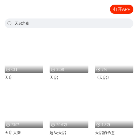
打开APP
天启之夜
631
2989
746
天启
天启
《天启》
2597
29.6万
1.8万
天启大秦
超级天启
天启的杀意