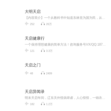
大明天启
【内容简介】一个从教科书中知道东林党为国为民，从小说中知道袁崇焕是民族英雄，认为皇帝可以任性胡为的高中生穿越成了天启皇帝，却发现事实并非如此，他能改变明朝的命运吗？【作者/主播】作者：训记，网络小说作家。主播：视纪印象工作室-中正【购买须...
252
26万
天启健康行
一个保持理想健康的简单方法！咨询服务号VX/QQ:1870922129 独一无二的健康管理完全学习系统，通过专利技术激活自身修复系统，提供获得100余项国际医学专利的天然原材料修复受损细胞，达至细胞标准化的简单方法！学习与食物建立良好的关系，而不是避开食物的方法，帮助人们获得理想的健康。一次拥有，终身受益！ 医学博士传授营养与健康的奥秘，权威！ 国际注册营养师荣幸推荐，实用！ 健康管理教练全程指导，有效！
121
3.3万
天启之门
48
2409
天启异闻录
明末天启年间，辽东关外怪病肆虐，人心惶惶，一锦衣卫只身北上探查，不料却卷入当地军民斗争，在终日笼罩辽东的迷雾之后，武术诡谲阴谋也正潜滋暗长，无形的触手正伺机而动……
182
1.2万