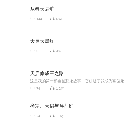
从春天启航
144
6826
天启大爆炸
5
467
天启修成王之路
这是我的第一部自创恐龙故事，它讲述了我成为鲨齿龙科帝国国王的故事。
76
1.2万
禅宗、天启与拜占庭
24
1.9万