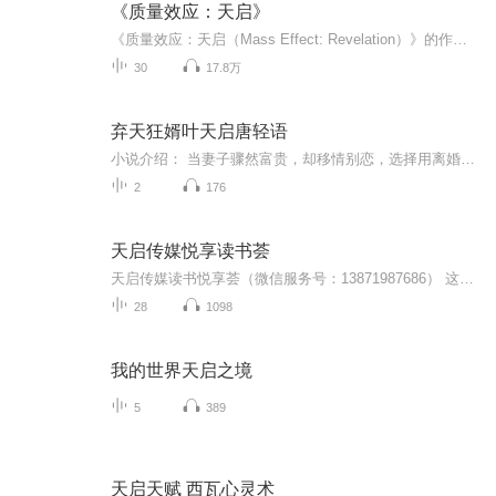
《质量效应：天启》
《质量效应：天启（Mass Effect: Revelation）》的作者是来自加拿大的科幻小说作家德鲁·卡尔普申（Drew Karpyshyn），小说于2007年出版，是第一部以《质量效应》世界观为背景的小说，卡尔普申也是《质量效应》游戏剧情的主要作者。这本小说旨在补充游戏的...
30
17.8万
弃天狂婿叶天启唐轻语
小说介绍： 当妻子骤然富贵，却移情别恋，选择用离婚来抛弃被她当成无能平庸的丈夫。 而她却不知，她眼中平庸无能的丈夫，却是屹立在这个世界最巅峰，被称之为第十王座的男人！ 【收听须知】1、《弃天狂婿叶天启唐轻语》2、由于音频节目更新的比较慢，如...
2
176
天启传媒悦享读书荟
天启传媒读书悦享荟（微信服务号：13871987686） 这是一本在欧美畅销多年的书，这是一本与《人性的弱点》和《思考致富》齐名的书。从本书出版以来，已经有数百万人通过学习和阅读本书以及参加相关培训，极大地改善了自己的生活。本书的作者大卫·舒瓦茨博士已经被公认为世界上最伟大的励志和成功学大师。本书能帮助你销售得更多，管理得更好，赚得更多……帮助你在各方面取得彻底成功！ 《大思想的神奇》没有空洞的许诺——只为你提供切实可行的方法。大卫·舒瓦茨博士为你精心设计了让你的工作、婚姻、家庭、态度、社区彻底改观的“实践程序”，关键是能让你事半功倍。他告诉你成功不一定要靠你的天赋或者智慧，普普通通的人只要按照书中的理念去实践，同样可以成功！他强调：要获得生活和工作中的满足，你需要学习和理解成功的思维方式和行为方式，这些方式能够带你去你想去的任何地方。[1] 本书所提示的成功秘密： ●相信你能成功你就能成功 ●治愈你天生的恐惧 ●建立真正的自信 ●创造性地去思考和梦想 ●你就是你想象中想成为的那种人 ●拥有与人合作的正确态度 ●真正具备积极思考的能力 ●反败为胜 ●设定目标并且超越目标的技巧 ●像领导者一样思考
28
1098
我的世界天启之境
5
389
天启天赋 西瓦心灵术