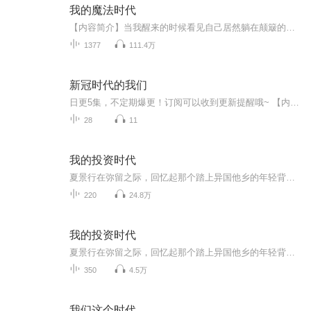
我的魔法时代
【内容简介】当我醒来的时候看见自己居然躺在颠簸的雷霆独角犀的背上，看到延绵几公里长的商队在缓慢前进，那一头头如同三层小洋楼高的雷霆犀喘着粗气，身上驮着小山一样的货物前行，我的心中犹如一万匹草泥马狂奔而过。【作者/主播简介】作者：海逸小猪，...
1377
111.4万
新冠时代的我们
日更5集，不定期爆更！订阅可以收到更新提醒哦~ 【内容简介】 “我们从未想过要为丢垃圾获得许可。我们从未想过要按照民防部的新闻简报来安排每一天的生活。我们也从未想过会有人在没有亲人陪伴的情况下死去。这样的事不应发生在这里，发生在我们身边...
28
11
我的投资时代
夏景行在弥留之际，回忆起那个踏上异国他乡的年轻背影。他当时想啊，如果岁月可以重来，自己绝对不会辜负这水大鱼大的激荡二十年。念念不忘，必有回响。重返十八岁的...
220
24.8万
我的投资时代
夏景行在弥留之际，回忆起那个踏上异国他乡的年轻背影。他当时想啊，如果岁月可以重来，自己绝对不会辜负这水大鱼大的激荡二十年。念念不忘，必有回响。重返十八岁的...
350
4.5万
我们这个时代