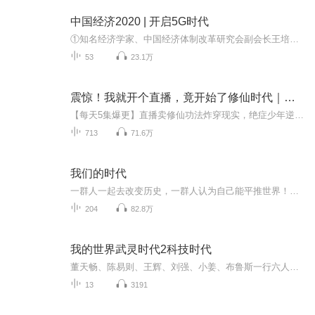
中国经济2020 | 开启5G时代
①知名经济学家、中国经济体制改革研究会副会长王培德最新力作，为你系统盘点2019年经济热议话题，权威预测2020经济新机遇！②贸易摩擦、5G商用、货币变天、房地产走势、城市升级…10个经济难点话题全面呈现，一手数据和案例为你拨开经济迷雾，透过现象看...
53
23.1万
震惊！我就开个直播，竟开始了修仙时代｜都市修仙｜热血爽文｜多人有声剧
【每天5集爆更】直播卖修仙功法炸穿现实，绝症少年逆天改命引全民疯抢。 每日0点准时更新，不定时爆更，多多评论订阅投月票催更哦~
713
71.6万
我们的时代
一群人一起去改变历史，一群人认为自己能平推世界！但最后，他们发现被改变最大的是他们自己。一个民族的历史会不会受过诅咒？千年的辉煌总在关键处被毁灭。一个民族的发展会不会被下了圈套？无数次的循环崛起总是陷入归零的境地。来吧朋友们，让我们一起...
204
82.8万
我的世界武灵时代2科技时代
董天畅、陈易则、王辉、刘强、小姜、布鲁斯一行六人，从武灵时代穿越到科技时代，遇见了龙海。每个人在这里只有100天的停留时间，为了多争取停留时间，他们必须帮助科技时代的法院追捕那些从各个时代、大陆穿越而来的坏人。又会发生什么有趣的事情呢？欢迎收听！
13
3191