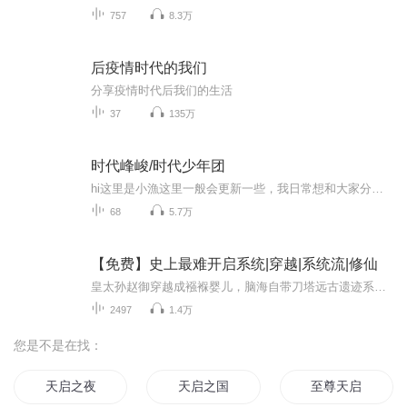
757
8.3万
后疫情时代的我们
分享疫情时代后我们的生活
37
135万
时代峰峻/时代少年团
hi这里是小漁这里一般会更新一些，我日常想和大家分享的视频希望大家喜欢欢迎催更如果更新不了，我会跟大家说的搬运！！！
68
5.7万
【免费】史上最难开启系统|穿越|系统流|修仙
皇太孙赵御穿越成襁褓婴儿，脑海自带刀塔远古遗迹系统，却也是史上最难开启系统！开启条件要么吸收陆地神仙境灵魂，要么登基称帝。十岁出头的他身为店小二，对西疆战场和掌柜小女儿满怀向往。一次幽翅军的出现打破平静，而后在学堂，师公燃烧气血入儒圣，...
2497
1.4万
您是不是在找：
天启之夜
天启之国
至尊天启