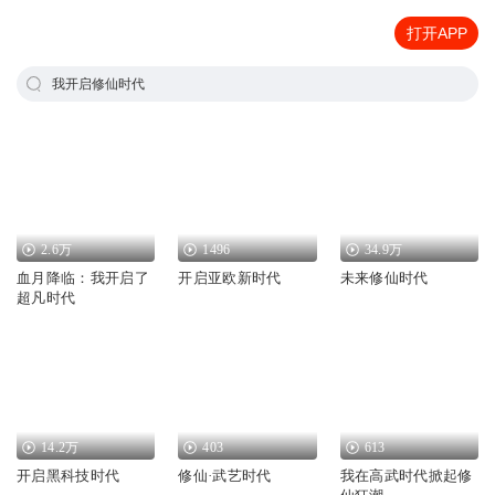
打开APP
我开启修仙时代
2.6万
1496
34.9万
血月降临：我开启了
开启亚欧新时代
未来修仙时代
超凡时代
14.2万
403
613
开启黑科技时代
修仙·武艺时代
我在高武时代掀起修