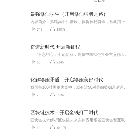
仙狂潮
最强修仙学生（开启修仙强者之路）
内容简介：落魄高中生萧辰，偶得神秘魂珠，从此踏上修仙之路。什么武道高手，道法仙师，超凡异能者，你们一起上，老子赶时间！ 作者：九门提督666，黑岩网签约作者，代表作《最强修仙学生》。主播：龙江的哥：一名专注于惊悚悬疑、修仙玄幻、都市搞笑的主播。演播作品有《异界吕布之最强龙骑》《醒在末世》《神仙女友惹不起》等。米小登：演播风格呈现多元化。演播作品有《农门悍女：将军耕田有点忙》《种植女仙》《萌妻来袭：总裁闹哪样》。购买须知：1、本作品为付费有声书，前30集为免费试听，购买成功后，...
743
190万
奋进新时代 开启新征程
“不忘初心，牢记使命，高举中国特色社会主义伟大旗帜，决胜全面建成小康社会，夺取新时代中国特色社会主义伟大胜利，为实现中华民族伟大复兴的中国梦不懈奋斗。”
10
2145
化解婆媳矛盾，开启婆媳美好时代
我国每100对离婚夫妻中，就有近50对是由婆媳矛盾造成的。近20%的夫妻因婆媳不合导致长期冷战甚至分居。婆媳不合对夫妻关系的破坏程度仅次于婚外情！良好的婆媳关系，可以轻松化解婚姻危机、育儿分歧、两代价值观差异、外人？自家人？、婆婆干涉媳妇、女主人之争、妈宝男、争宠、嫉妒、控制欲、金钱观、生活矛盾、性格不合、意见冲突。
7
3536
区块链技术—开启金钱打工时代
区块链技术解析区块链未来实体应用场景区块链和互联网的区别区块链技术的成功应用案例真假虚拟货币的判别方式有价值的投资信息和投资渠道
12
15.1万