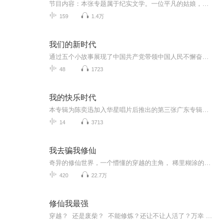
节目内容：本张专题属于纪实文学。一位平凡的姑娘，活出了与常人不同的生命轨迹。她的经历既有令人揪心疼痛的地方，又有令人敬慕而怦然心动的地方。作者通过朴实无华的文笔，一位与众不同、聪明善良的姑娘跃然纸上。主播介绍：冰凡（喜马拉雅优秀主播）、...
159
1.4万
我们的新时代
通过五个小故事展现了中国共产党带领中国人民不懈奋斗的光辉历程，反映了中国特色社会主义新时代的伟大风貌。由《幸福的处方》《因为有家》《排爆精英》《腾飞》《美丽的你》《紧急营救》六个单元组成，六个单元题材风格各不相同，以真实人物原型为基础，...
48
1723
我的快乐时代
本专辑为陈奕迅加入华星唱片后推出的第三张广东专辑，收录了广受欢迎的歌曲《天下无双》和与专辑同名之作《我的快乐时代》，另外还收录一首日本歌手玉置浩二旧作品《Mr Lonely》的粤语改编之作《愈想愈无谓》。承继过往两张广东专辑的习惯，收录一些陈奕迅...
14
3713
我去骗我修仙
奇异的修仙世界，一个懵懂的穿越的主角， 稀里糊涂的就进入了这个没落的修仙门派。 开启了他开挂的修仙之路， 身边都是一个个的逗逼又装叉的师兄师姐。 切看他各种打脸，各种带飞。 修仙真的难吗 ？也许在天才的眼中 这也就是很简单的事 。
420
22.7万
修仙我最强
穿越？ 还是废柴？ 不能修炼？还让不让人活了？万幸 点亮了超级修炼系统 从此有了金手指遇鬼斩鬼 见妖降妖 天地之间唯我独尊废柴的主角 一朝觉醒 展开了无敌的人生从此 降妖伏魔 阅美无数 统领各大仙域寻宝救美 各种暧昧...