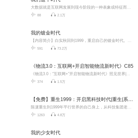
大数据就是互联网发展到现今阶段的一种表象或特征而已，没有必要神话它或对它保持敬畏之心，在以云计算为代表的技术创新大幕的衬托下，这些原本看起来很难收集和使用的数据开始容易被利用起来了，通过各行各业的不断创新，大数据会逐步为人类创造更多的价值。
88
2.1万
我的镀金时代
【内容简介】白实秋回到1999，重启自己的镀金时代。也曾徘徊，也曾激昂，也曾文艺，也曾逗比，最重要的则是找到属于自己的舞台。【作者/主播简介】作者：黑色的单车，网络小说作家。主播：为水之声【购买须知】1、本作品为付费有声书，前86集为免费试听，...
591
73.2万
《物流3.0：互联网+开启智能物流新时代》C85
《物流3.0：“互联网+”开启智能物流新时代》照见世界|洞达学问|博览群书C85
374
1.5万
【免费】重生1999：开启黑科技时代|重生|系统流
陈潇重生到1999年平行世界的自己身上，从科技集团老总变回普通高中生，还获得未来科技系统。面对简单高考题轻松解答，家庭困难的他决心抓住时代风口改变命运，开启黑科技时代。
1263
4.8万
我的少女时代