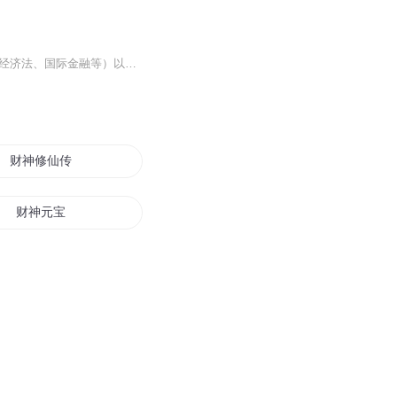
《商务英语听说》（第2版）是为培养高等院校的英语+专业（如商务管理、国际贸易、国际经济法、国际金融等）以及专业+英语等复合型涉外人才而专门开设的复合型课程，旨在培养学生在各种商务环境下熟练运用英语知识与技能的能力。本教程以高等院校英语专业新...
财神修仙传
财神元宝
少年财王
重生之生财有道
财气逼人之敛财商女