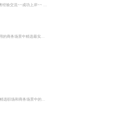
+VX ：educity08 更多学习备考资料，知识题库打卡学习，重要资讯抢先了解，更多考博备考经验交流~~成功上岸~~ 【加V备注：喜马拉雅考博，领取专属资料礼包】本音频课程由希赛网讲师精心录制，对英语语法和听力的知识点进行了归类分析和总结，挖掘出了其中...
欢迎订阅每周更新 2-3 期（Yuyu微信号：hahayifu，“哈哈衣服”的拼音）节目介绍 1. 从最常用的商务场景中精选最实用的句子；2. 每期节目 2-3 分钟，慢速讲解，力求细致，简单易学；3. 跟着我大声朗读，反复收听，勤加复习，不知不觉就记住啦~
《商务英语900句》想用地道英语开展商务沟通，却不知道该怎么表达？《商务英语900句》精选职场和商务场景中的高频实用表达，涵盖公司介绍、商务接待、电话沟通、会议交流、电子邮件、谈判合作、市场营销、客户服务、面试求职、出差旅行等多个主题。每一期...