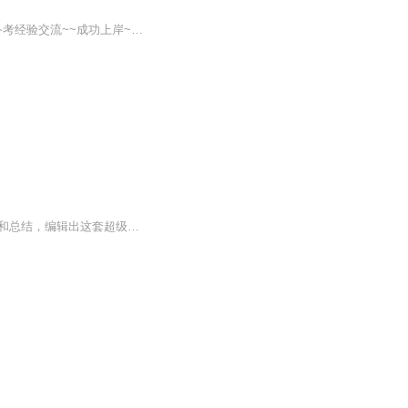
+微信 ：educity08 更多学习备考资料，知识题库打卡学习，重要资讯抢先了解，更多考博备考经验交流~~成功上岸~~ 【加V备注：喜马拉雅考博，领取专属资料礼包】本音频课程由希赛网讲师精心录制，对英语语法和听力的知识点进行了归类分析和总结，挖掘出了其...
我本人从事过近20年的外贸工作，工作中的每一个流程都亲自经历，通过对多年工作的专研和总结，编辑出这套超级实用专业的商务英语口语教程，涵盖外贸全部流程。这个课程对外贸工作者有非常大的参考价值，文字课件如果需要可以留言给我。祝大家学习进步，生意兴隆。也希望大家多提宝贵意见。