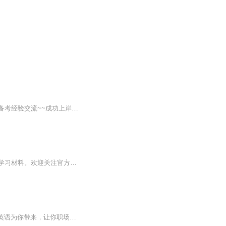
+微信 ：xisai02022 更多学习备考资料，知识题库打卡学习，重要资讯抢先了解，更多考博备考经验交流~~成功上岸~~ 【加V备注：喜马拉雅考博，领取专属资料礼包】本音频课程由希赛网讲师精心录制，对英语语法和听力的知识点进行了归类分析和总结，挖掘出了其...
【商务英语口语】由梁海滨英语课堂免费提供。每天为广大英语学习者提供轻松方便的英语学习材料。欢迎关注官方微信公众号“英语一天一练"学习更多的英语资讯。
想和同事做沟通，要向老板做汇报，却不知如何开口？不用怕，“职场英语”来帮你，由 开言英语为你带来，让你职场沟通全掌握。