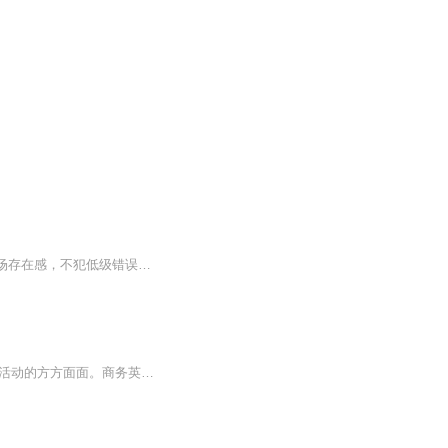
完整三阶段学习地图阶段 核心场景 词条数量 核心能力第一阶段 基础生存与礼貌 28 建立职场存在感，不犯低级错误第二阶段 日常商务操作 30 独立处理邮件、会议、简单问题第三阶段 复杂沟通 24 掌控谈判、演讲和高难度对话至此，您已经拥有了一个包含 82 个...
商务英语（BUSINESS ENGLISH ）是以适应职场生活的语言要求为目的，内容涉及到商务活动的方方面面。商务英语课程不只是简单地对学员的英文水平、能力的提高，它更多地是向学员传授一种西方的企业管理理念、工作心理，甚至是如何和外国人打交道，如何和他们...