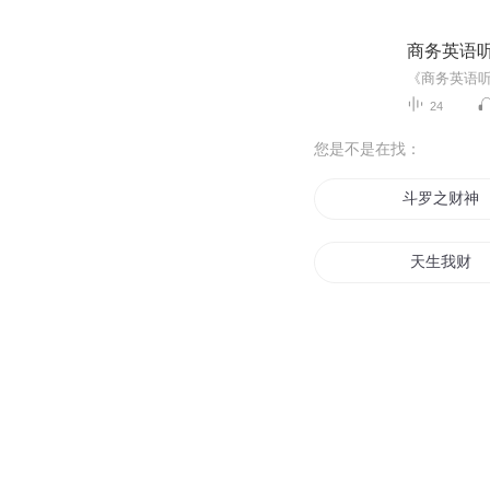
商务英语
24
您是不是在找：
斗罗之财神
天生我财
财趣经商
大明小财神
重生之小财