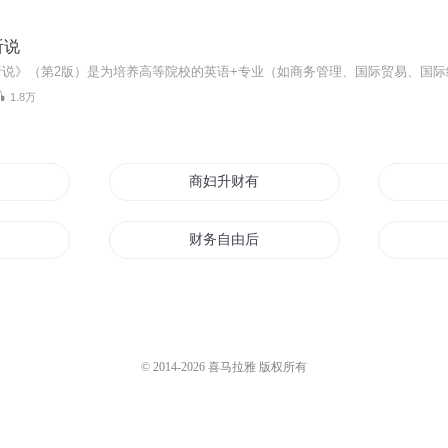
听说
1.8万
斗罗
商妇升财有道
财务自由后的生活
重生之生财
仙宝小财主
© 2014-
2026
喜马拉雅 版权所有
神
最强电子商务系统