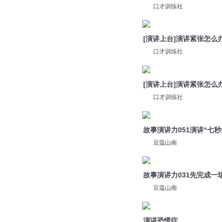
口才训练社
故事演讲力051演讲“七秒
豆蔻山南
故事演讲力031先完成一
豆蔻山南
演讲恐慌症
是乔安昂
演讲练习
曲小奇
您是不是在找：
重生之生财