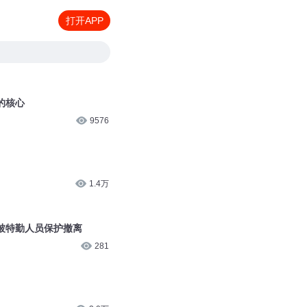
打开APP
的核心
9576
1.4万
被特勤人员保护撤离
281
3.9万