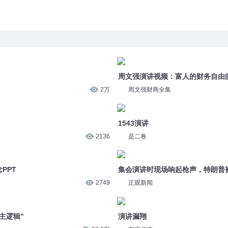
周文强演讲视频：富人的财务自由
2万
周文强财商全集
1543演讲
2136
是二卷
PPT
集会演讲时现场响起枪声，特朗普
2749
正观新闻
主逻辑”
演讲漏翔
29.8万
有声优选
彩排”
[演讲上台]演讲紧张怎么办