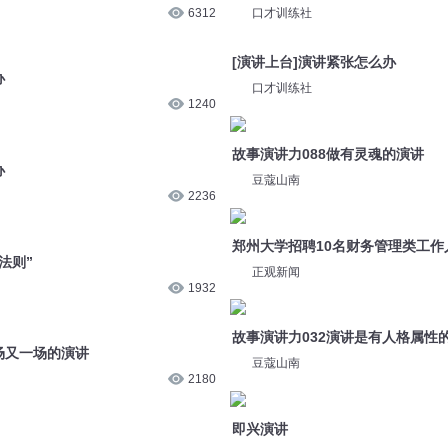
2236
豆蔻山南
法则”
郑州大学招聘10名财务管理类工作
1932
正观新闻
场又一场的演讲
故事演讲力032演讲是有人格属性
2180
豆蔻山南
即兴演讲
604
鲁佳演说
第一百零六章 公开演讲-演讲风格
12万
品妏
重生之生财有道