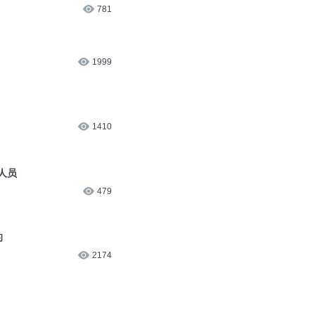
1410
人员
479
的
2174
293
224
天生我财