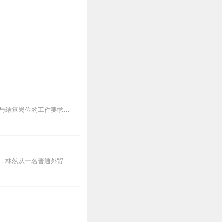
日更5集，不定期爆更！订阅可以收到更新提醒哦~【内容简介】本书根据跨境电子商务支付与结算岗位的工作要求，以培养读者的跨境电子商务支付与结算业务能力为...
日更5集，不定期爆更！订阅可以收到更新提醒哦~【内容简介】在数字浪潮席卷全球的时代，林然从一名普通外贸从业者蜕变为中国跨境电商领军人物。他曾因传统贸易模式受...