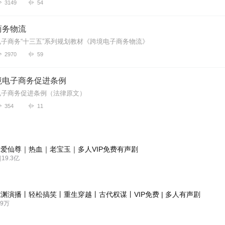
3149
54
商务物流
子商务“十三五”系列规划教材《跨境电子商务物流》
2970
59
境电子商务促进条例
电子商务促进条例（法律原文）
354
11
爱仙尊｜热血｜老宝玉｜多人VIP免费有声剧
9.3亿
渊演播丨轻松搞笑丨重生穿越丨古代权谋丨VIP免费 | 多人有声剧
9万