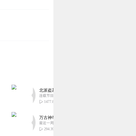
北派盗墓笔记丨头陀渊出品丨悬疑灵异丨摸金校尉丨
连载节目超四百集
1477.80万
万古神帝丨玄幻丨热血丨紫襟团队演播丨多人有声
最近一周更新
294.39万