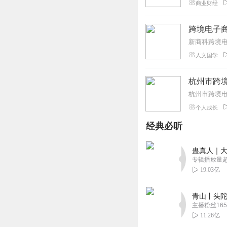
商业财经
跨境电子
新商科跨境电
人文国学
杭州市跨
杭州市跨境
个人成长
经典必听
蛊真人｜大
专辑播放量超1
19.03亿
青山丨头陀
主播粉丝165
11.26亿