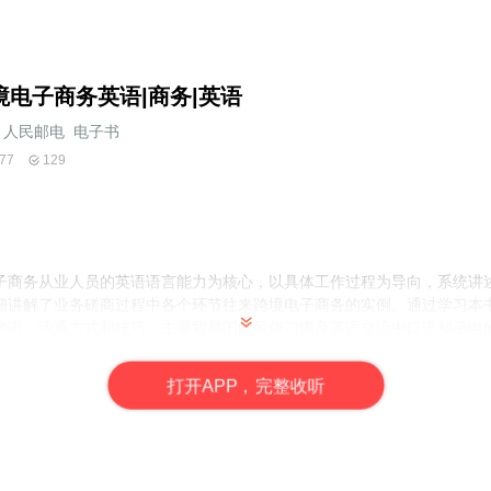
境电子商务英语|商务|英语
人民邮电_电子书
77
129
子商务从业人员的英语语言能力为核心，以具体工作过程为导向，系统讲
细讲解了业务磋商过程中各个环节往来跨境电子商务的实例。通过学习本
术语、沟通方式和技巧、主要贸易国的风俗习惯及英语交流中口语和函电
英语的能力，具备跨境电子商务人员必备的专业技能。
打
开
A
P
P，完整收听