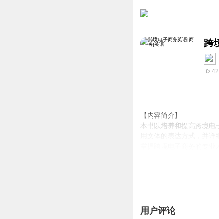
跨
42
【内容简介】
本书以培养和提高跨境电
用文体的表达方式，并详
掌握跨境电子商务的专业
商务业务活动中正确使用
【作者介绍】
作者：冯媛媛
【主播介绍】
用户评论