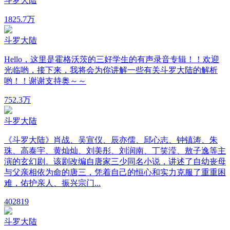
斗罗大陆
18
25.7万
斗罗大陆
Hello，这里是霍格沃茨的三好学生的有声录音专辑！！欢迎
光临哟，接下来，我将会为你讲解一些有关斗罗大陆的解析
哟！！谢谢支持奥～～
75
2.3万
斗罗大陆
《斗罗大陆》肖战、吴宣仪、辰亦儒、邱心志、钟镇涛、朱
珠、高泰宇、黄灿灿、刘美彤、刘润南、丁笑滢、敖子逸等主
演的玄幻剧。该剧改编自唐家三少同名小说，讲述了自幼丧母
与父亲相依为命的唐三，凭着自己的恒心和实力克服了重重困
难，佑护亲人、振兴宗门...
40
2819
斗罗大陆