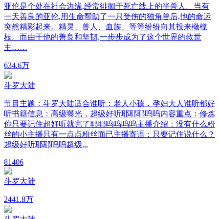
亚伦是个处在社会边缘,经常徘徊于死亡线上的半兽人。当有
一天善良的亚伦,用生命帮助了一只受伤的独角兽后,他的命运
突然精彩起来。精灵、兽人、血族、等等纷纷向其投来橄榄
枝。而由于他的善良和坚韧,一步步成为了这个世界的救世
主……
63
4.6万
斗罗大陆
节目主题：斗罗大陆适合谁听：老人小孩，孕妇大人谁听都好
听书籍信息：高级曝光，超级好听耶耶耶呜呜内容重点：修炼
你只要记住超好听就完了耶耶呜呜呜呜主播介绍：没有什么粉
丝的小主播只有一点点粉丝而已主播寄语：只要记住说什么？
超级好听耶耶呜呜超级...
8
1406
斗罗大陆
244
1.8万