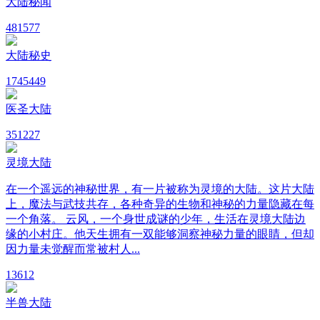
大陆秘闻
48
1577
大陆秘史
174
5449
医圣大陆
35
1227
灵境大陆
在一个遥远的神秘世界，有一片被称为灵境的大陆。这片大陆
上，魔法与武技共存，各种奇异的生物和神秘的力量隐藏在每
一个角落。 云风，一个身世成谜的少年，生活在灵境大陆边
缘的小村庄。他天生拥有一双能够洞察神秘力量的眼睛，但却
因力量未觉醒而常被村人...
13
612
半兽大陆