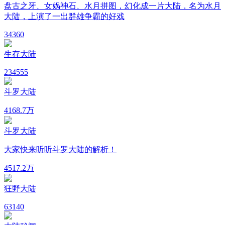
盘古之牙、女娲神石、水月拼图，幻化成一片大陆，名为水月
大陆，上演了一出群雄争霸的好戏
34
360
生存大陆
23
4555
斗罗大陆
41
68.7万
斗罗大陆
大家快来听听斗罗大陆的解析！
45
17.2万
狂野大陆
6
3140