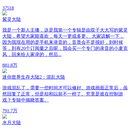
3
7518
紫灵大陆
我是一个新人主播，这是我第一个专辑是由双子大大写的紫灵
大陆，希望大家能喜欢，每天一更或多更。 大家谅解一下，
因为我现在用的是手机来录音的，音质会不是很好，到时候
等，到有20个订阅量之后呢，我会买一个专门的录音的小麦克
风，回来给人家录的，然后...
88
1.8万
迷你世界生存大陆2：混乱大陆
游戏混乱了，需要一些时间才可以修好。游戏画面正常后，虽
然回复了正常，但是却和以前不一样了。究竟是谁在控制游
戏？专辑中揭晓答案。
79
1.7万
水月大陆