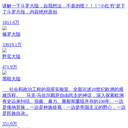
讲解一下斗罗大陆，自我想法，不喜勿喷！！！“小红书”是下
了斗罗片段，内容绝对原创
18
11.6万
修罗大陆
330
19.1万
野蛮大陆
47
1.9万
黑暗大陆
社会和政治工程的混搭实验室。全面论述20世纪欧洲的艰
难历程。 马克·马佐尔戳穿自由民主的神话，深入探索欧洲
有史以来纠结、扭曲、暴力、撕裂和重组并存的100年。一边
是接纳异族，一边是种族歧视；一边是帝国主义的野心，一边
是民族自决...
35
1.9万