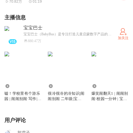
70.82万
01:19
伸出长鼻子！ 呼!
一起跺跺脚！ 咚咚!
主播信息
开心的跳舞吧! 呼哈!
宝宝巴士
宝宝巴士（BabyBus）是专注打造儿童启蒙数字产品的原创品牌，累计服务全球8亿家庭用户。宝宝巴士秉承“快乐启蒙”的理念，用奇妙有趣的方式为儿童提供免费的数字内容，量身定制“好听”（国学故事）、“好看”（儿歌动画）、“好玩”（互动APP）等系列内容产品，让孩子在趣味中认知世界，感受“真、善、美”。
加关注
轻轻的，跺跺脚！
880.47万
咚！咚！咚！
重重的，跺跺脚！
咚！咚！咚！
大家都来吧! 哈!
1.00亿
9065.85万
4.09亿
一起跳舞吧! 呼哈!
嘘！学校里有个游乐
很冷很冷的冷知识|闹
爆笑闹翻天1 | 闹闹别
园 | 闹闹别闹·写作|宝
闹别闹 二年级|宝宝
闹·校园一分钟 | 宝宝
大家准备好！ 哈！
宝巴士故事
巴士故事
巴士故事
挥挥大耳朵！ 呼!
用户评论
一起跺跺脚！ 咚咚!
开心的跳舞吧! 呼哈!
郭霓子