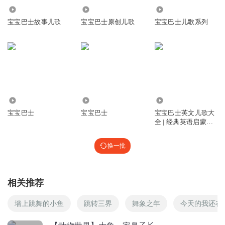
40.48万
2.01亿
7.05万
宝宝很喜欢
宝宝巴士故事儿歌
宝宝巴士原创儿歌
宝宝巴士儿歌系列
回复
2018-08-28
3
宝宝巴士
回复 @
朝烟伴柳
:
太开心了，小宝贝会喜欢~
哥哥的狗狗
哥哥的女人40087
17.67万
2498
6526.92万
回复
2021-02-08
2
宝宝巴士
宝宝巴士
宝宝巴士英文儿歌大
全 | 经典英语启蒙儿
L可一
歌
哭哈哈哈个官方方法体育犹犹豫豫vvgghggggffggg价格法规和
换一批
g f g h g g vv t g
回复
2018-08-01
2
相关推荐
蓝戈_is
墙上跳舞的小鱼
跳转三界
舞象之年
今天的我还在
s qu p s q de
回复
2018-07-01
2