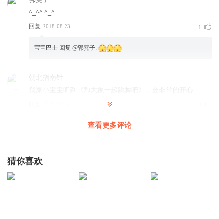
^_^^ ^_^
大家都来吧！ 哈！
回复
2018-08-23
1
一起跳舞吧！ 呼哈！
宝宝巴士
回复 @
郭霓子
:
大家都来吧！ 哈！
一起跳舞吧！ 呼哈！
朝北指南针
我家小宝宝听到《和大象一起跳舞吧》，会非常的开心
回复
2018-06-18
4
查看更多评论
宝宝巴士
回复 @
朝北指南针
:
这是对我们最大的奖励，超级
开心宝宝喜欢。
猜你喜欢
听友228039129
娇 0 yicihuige
回复
2020-04-19
3
朝烟伴柳