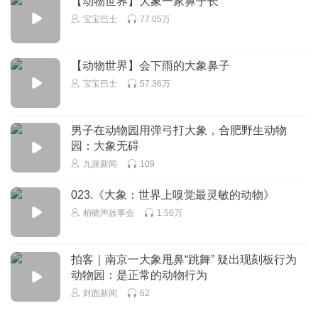
【动物世界】大象一家鼻子长
宝宝巴士
77.05万
宝宝巴士
回复 @
蓝戈_is
:
来跳舞吧，跳跳跳跳跳。
【动物世界】会下雨的大象鼻子
听友111217147
宝宝巴士
57.36万
hb..............jpg
回复
2018-06-01
2
男子在动物园用弹弓打大象，合肥野生动物
听友41237981
园：大象无碍
刀具 ;一一-
九派新闻
109
回复
2018-05-31
2
023.《大象：世界上嗅觉最灵敏的动物》
宝宝巴士
回复 @
听友41237981
:
柏晓声故事会
1.56万
乐观的小阳羊
拍客｜南京一大象甩鼻“跳舞” 疑出现刻板行为
😁😁😁😁😁😁😁😁😁😁😁😁😁😁😁😁😁😁😁😁😁😁😁😁
动物园：是正常的动物行为
😁😁😁😁😁😁😁😁😁😁😁😁😁😁😁😁😁😁😔😁😁😔😔😁
封面新闻
62
😁😁😁😁😁😁😁😁😁😁😁😁😁😁😁😁😁😁😁😁😁😁😁😁