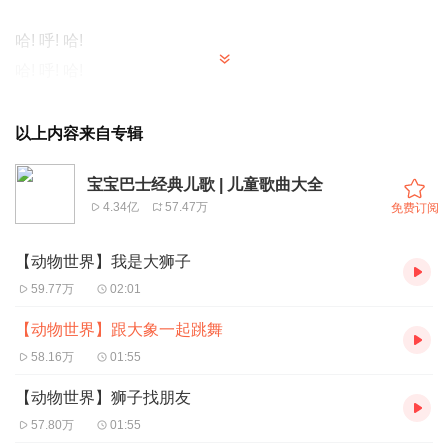
哈! 呼! 哈!
哈! 呼! 哈!
大家都来吧! 哈!
一起跳舞吧! 呼哈!
以上内容来自专辑
大家准备好！ 哈！
宝宝巴士经典儿歌 | 儿童歌曲大全
伸出长鼻子！ 呼!
4.34亿
57.47万
免费订阅
一起跺跺脚！ 咚咚!
开心的跳舞吧! 呼哈!
【动物世界】我是大狮子
59.77万
02:01
轻轻的，跺跺脚！
【动物世界】跟大象一起跳舞
咚！咚！咚！
58.16万
01:55
重重的，跺跺脚！
【动物世界】狮子找朋友
咚！咚！咚！
57.80万
01:55