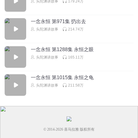
头陀渊讲故事
179.24万
回复
2018-04-28
139
s諷锍_eu
回复 @
一抹花事未了的哀伤
:
让我想到了兔子秦寿，哈哈
一念永恒 第971集 扔出去
哈一样贱
头陀渊讲故事
214.74万
小胖哎小胖
一念永恒 第1288集 永恒之眼
第一百一十五集！
头陀渊讲故事
165.11万
回复
2018-04-27
117
头陀渊讲故事
回复 @
彡承诺陪伴你一生
:
一念永恒 第1015集 永恒之龟
头陀渊讲故事
211.58万
木归木尘归尘
这种章节太多了，写的有点烂
回复
2020-02-02
114
余生O我陪你
回复 @
木归木尘归尘
:
这种剧情太多，听得都开始有
© 2014-
2026
喜马拉雅 版权所有
点烦了