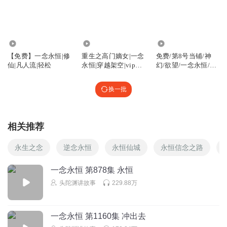
什么都不是故意的 做什么事情都不计后果 让别人收拾烂摊子
我不觉得 这么写有意思 主角从来不承认自己犯的错误 真是
烦 作者写东西也要有个底线好么 恶心到了 你不杀伯仁伯仁
却因为你而死 很不好
71.38万
2.88万
8.12万
回复
2020-02-02
297
【免费】一念永恒|修
重生之高门嫡女|一念
免费/第8号当铺/神
仙|凡人流|轻松
永恒|穿越架空|vip免
幻/欲望/一念永恒/有
费
声小说
听友192330275
回复 @
玛德不让我起名字
:
什么都计较累不累，听
个小说都能计较，奇葩，不喜欢可以不听啊，
换一批
简单_ord
相关推荐
完蛋！上班戴耳机听，忍不住笑啊！都看我！！
回复
永生之念
逆念永恒
永恒仙城
永恒信念之路
2019-02-19
175
子戮
回复 @
简单_ord
:
自炸天帮后，我再也没见过如此逗比搞笑的
一念永恒 第878集 永恒
小说了
头陀渊讲故事
229.88万
一抹花事未了的哀伤
一念永恒 第1160集 冲出去
这兔子让我想起了萌宠大作战里面的兔子