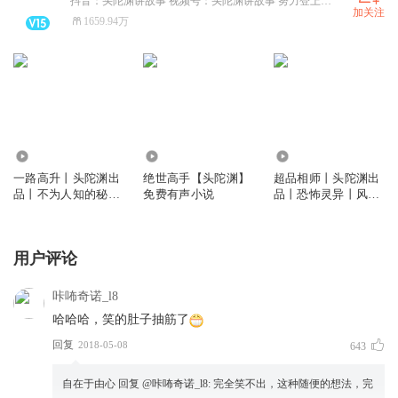
抖音：头陀渊讲故事 视频号：头陀渊讲故事 努力登上人生的喜马拉雅！
加关注
1659.94万
9007.90万
47.81亿
1.51亿
一路高升丨头陀渊出
绝世高手【头陀渊】
超品相师丨头陀渊出
品丨不为人知的秘密
免费有声小说
品丨恐怖灵异丨风水
丨梦入洪荒 | 都市官
秘术丨都市生活丨全
场爽文丨VIP免费
网最新版本丨VIP免
费
用户评论
咔咘奇诺_l8
哈哈哈，笑的肚子抽筋了
回复
2018-05-08
643
自在于由心
回复 @
咔咘奇诺_l8
:
完全笑不出，这种随便的想法，完