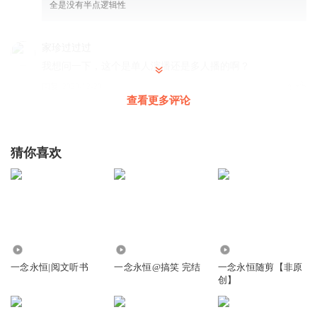
全是没有半点逻辑性
家珍过过过
我想问一下，这个是单人演播还是多人播的啊？
回复
2020-12-20
9
查看更多评论
头陀渊讲故事
回复 @
家珍过过过
:
双播
猜你喜欢
听友58872371
听的说自己委屈就讨厌
回复
2018-06-19
464
喜欢听超爽文
回复 @
听友58872371
:
男主自己做错了，他永远没觉
得自己做错，他觉得是兔子的错，因为兔子说出来了。他这个做出
3708.36万
9.00万
8628
来的没错，说出来的才是做错的。
一念永恒|阅文听书
一念永恒@搞笑 完结
一念永恒随剪【非原
创】
玛德不让我起名字