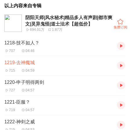
以上内容来自专辑
阴阳天师|风水秘术|精品多人有声剧|都市爽
文|灵异鬼怪|道士法术【超低价】
免费订阅
694.01万
1.87万
1218-技不如人？
707
04:46
1219-去神魔城
715
04:59
1220-申子明得两剑
727
04:57
1221-臣服？
719
04:57
1222-神剑之威
715
04:53