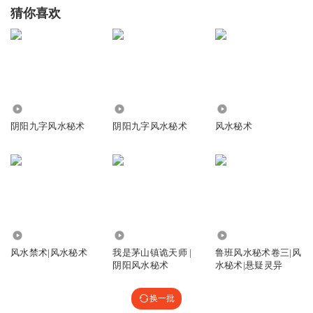
猜你喜欢
58.17万
5443
62.92万
阴阳九字风水秘术
阴阳九字风水秘术
风水秘术
3.59万
1428.35万
11.64万
风水禁术|风水秘术
我是茅山镇诡天师 |
鲁班风水秘术卷三|风
阴阳风水秘术
水秘术|悬疑灵异
换一批