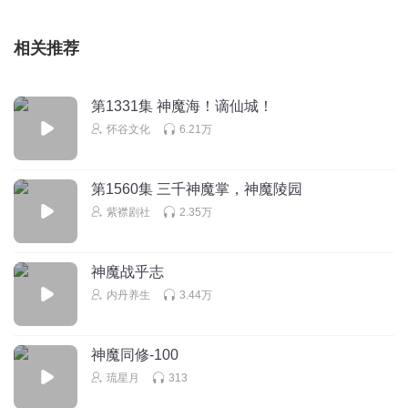
相关推荐
第1331集 神魔海！谪仙城！
怀谷文化
6.21万
第1560集 三千神魔掌，神魔陵园
紫襟剧社
2.35万
神魔战乎志
内丹养生
3.44万
神魔同修-100
琉星月
313