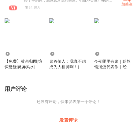
终于等到你，感谢您对我的关注。都说不会做广播剧的后期的制作人不是一个好的声优。 全能系主播。攀登29期，后期7期，AIGC2期，有声制作人1期，广播剧1期，AI短视频4期毕业生。 AI写作10期12期官方辅导官，AI写作旗舰3期官方点评官。喜欢要从一而终，之后的日子请多关照。 合作请+V 。爱你无止境
加关注
14.10万
2.69万
6821
5.22万
【免费】黄泉归图|惊
鬼谷传人：我真不想
今夜哪里有鬼｜黯然
悚悬疑|灵异风水|盗
成为大相师啊！| 相
销混蛋代表作｜经典
墓探秘|精品多人有声
术风水| 都市爽文| 灵
灵异神作｜双男主｜
剧
异玄学| 因果反转
精品多人有声剧
用户评论
还没有评论，快来发表第一个评论！
发表评论