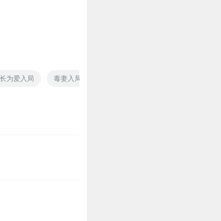
长为爱入局
毒妻入局
总裁为爱入局
开局就斩杀圣人