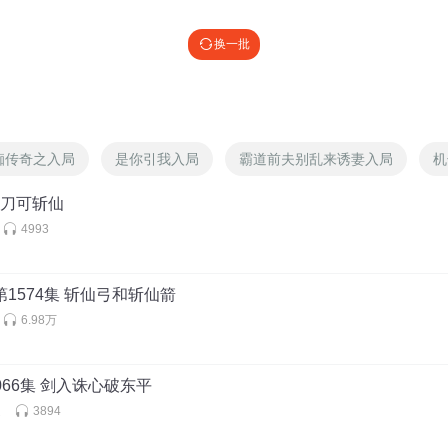
换一批
痴传奇之入局
是你引我入局
霸道前夫别乱来诱妻入局
机
2 刀可斩仙
4993
第1574集 斩仙弓和斩仙箭
6.98万
066集 剑入诛心破东平
道
3894