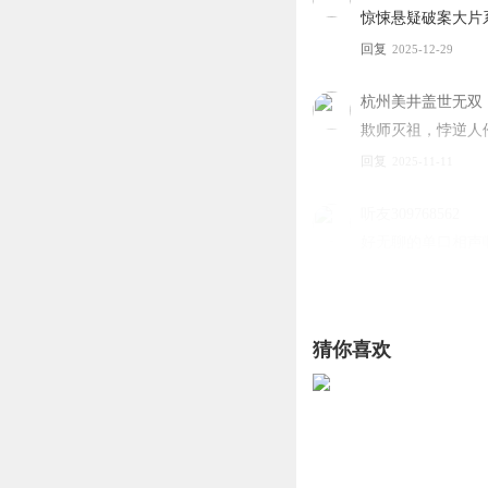
惊悚悬疑破案大片
回复
2025-12-29
杭州美井盖世无双
欺师灭祖，悖逆人
回复
2025-11-11
听友309768562
好无聊的单口相声
回复
2025-09-15
猜你喜欢