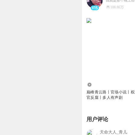
我就是那个晚上给你
108.86万
684.50万
巅峰青云路丨官场小说丨权
官反腐丨多人有声剧
用户评论
天命大人_青儿