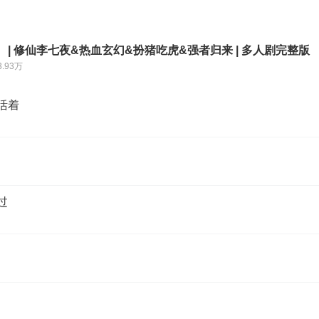
 | 修仙李七夜&热血玄幻&扮猪吃虎&强者归来 | 多人剧完整版
3.93万
人活着
过