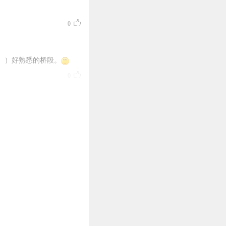
0
。）好熟悉的桥段。
0
0