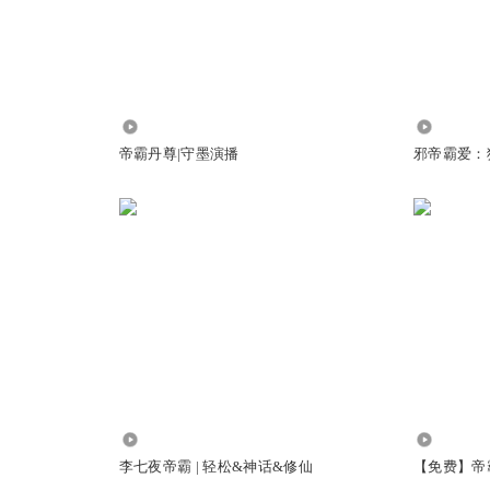
115.23万
17.96万
帝霸丹尊|守墨演播
邪帝霸爱：
22.86万
74.69万
李七夜帝霸 | 轻松&神话&修仙
【免费】帝霸 