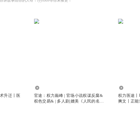
讲故事陪你的人呀！fyys669等你来摧更！
3.11亿
216.23万
术升迁丨医
官途：权力巅峰 | 官场小说权谋反腐&
权力医途丨
权色交易& | 多人剧|媲美《人民的名
爽文丨正能
义》