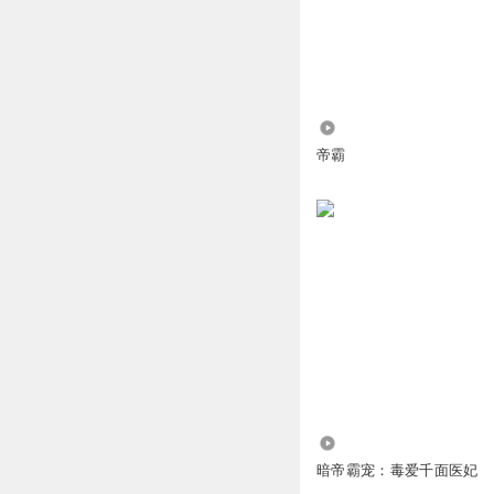
1.58万
帝霸
139.46万
暗帝霸宠：毒爱千面医妃