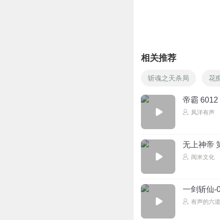
相关推荐
斩魂之天杀局
花
帝霸 601
凤洋有声
无上神帝 
阅米文化
一剑斩仙-
有声的六