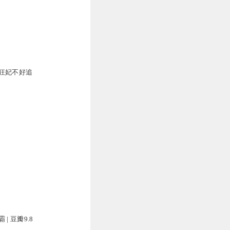
狂妃不好追
| 豆瓣9.8