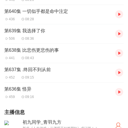
第640集 一切似乎都是命中注定
436
08:28
第639集 我选择了你
506
08:36
第638集 比悲伤更悲伤的事
441
08:43
第637集 .终回不到从前
452
09:15
第636集 怪异
459
09:16
主播信息
初九同学_青羽九方