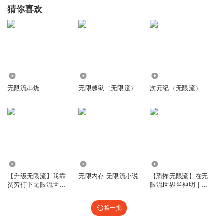
猜你喜欢
1966
73.40万
1853
无限流串烧
无限越狱（无限流）
次元纪（无限流）
2.00万
9.77万
12.84万
【升级无限流】我靠
无限内存 无限流小说
【恐怖无限流】在无
贫穷打下无限流世界
限流世界当神明｜诡
｜免费
异来袭！
换一批