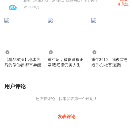
新书《人生游戏：从酒吧开始签网红》求订阅！！
加关注
21.60万
1392.02万
4010.68万
120.09万
【精品双播】地球最
重生后，被倒追很正
重生2010：我教雷总
后的修仙者|都市异能
常吧|逆袭完美人生|
造手机|社畜逆袭|职
轻松搞笑|多女主爽
场商战|小米|多人有
文|多人有声剧
声剧
用户评论
还没有评论，快来发表第一个评论！
发表评论