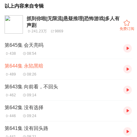
以上内容来自专辑
抓到你啦|无限流|悬疑推理|恐怖游戏|多人有
声剧
免费订阅
241.23万
9869
第645集 会天亮吗
438
08:54
第644集 永陷黑暗
489
08:26
第643集 向前看，不回头
462
09:14
第642集 没有选择
446
09:24
第641集 没有回头路
441
08:21