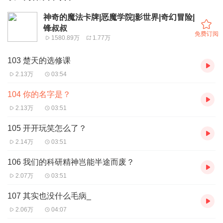
神奇的魔法卡牌|恶魔学院|影世界|奇幻冒险|
锋叔叔
免费订阅
1580.89万
1.77万
103 楚天的选修课
2.13万
03:54
104 你的名字是？
2.13万
03:51
105 开开玩笑怎么了？
2.14万
03:51
106 我们的科研精神岂能半途而废？
2.07万
03:51
107 其实也没什么毛病_
2.06万
04:07