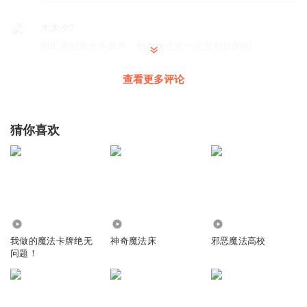
木木夕7
新出来的美女不简单，她离这么近一定是有目的的
回复
2024-11-01
6
查看更多评论
听友125745047
回复 @
木木夕7
:
夜阑跟雏田以后还会成为好朋友
猜你喜欢
52d雯
我听过星空物语，那个名重了
回复
2025-10-12
5
喜欢喝椰椰
11.10万
3250
8.43万
这美女总有诱惑性 ，还是小心点吧
我做的魔法卡牌绝无
神奇魔法床
邪恶魔法高校
回复
2024-11-02
5
问题！
逸声天下
楚天小队长会不会出娃娃?