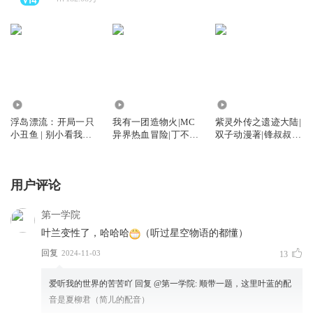
93.96万
1.36万
579.82万
浮岛漂流：开局一只
我有一团造物火|MC
紫灵外传之遗迹大陆|
小丑鱼 | 别小看我的
异界热血冒险|丁不凡
双子动漫著|锋叔叔演
鱼
系列
播
用户评论
第一学院
叶兰变性了，哈哈哈
（听过星空物语的都懂）
回复
2024-11-03
13
爱听我的世界的苦苦吖
回复 @
第一学院
:
顺带一题，这里叶蓝的配
音是夏柳君（简儿的配音）