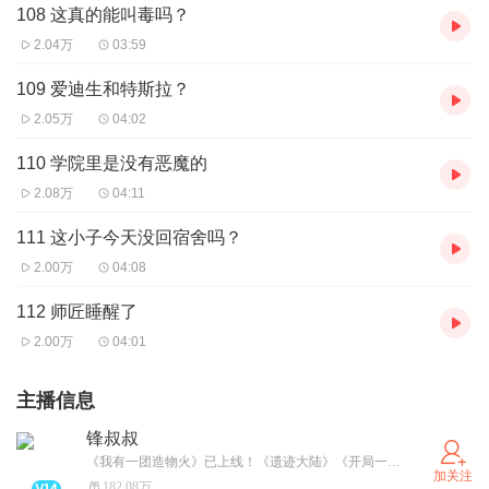
108 这真的能叫毒吗？
2.04万
03:59
109 爱迪生和特斯拉？
2.05万
04:02
110 学院里是没有恶魔的
2.08万
04:11
111 这小子今天没回宿舍吗？
2.00万
04:08
112 师匠睡醒了
2.00万
04:01
主播信息
锋叔叔
《我有一团造物火》已上线！《遗迹大陆》《开局一只小丑鱼》更新中。武灵帝国/星空物语/紫灵大陆/海洋求生/魔法卡牌/综漫物语/吴有用等经典专辑必须要打卡哦！更多精彩故事，请关注并搜索“锋叔叔”。
加关注
182.08万