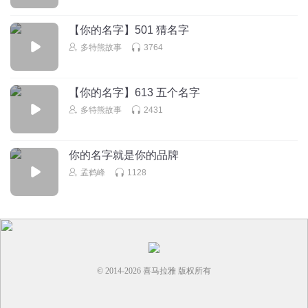
眼泪…… 门坏了的房子前，坐着一条狗，看着日落。僵尸，
小白，苦力怕，小黑，女巫，骷髅，猪人，蜘蛛都来了，他
【你的名字】501 猜名字
们问到：你的主人呢?遇难了? 小狗摇摇头:不，他退出游戏
多特熊故事
3764
了。 苦力怕:至少……我们还给他留下了一段美好的回忆……
记得点赞关注 ！
【你的名字】613 五个名字
回复
2024-11-01
3
多特熊故事
2431
月风扬
你的名字就是你的品牌
孟鹤峰
1128
回复
2024-11-10
3
奇喵万岁无敌
回复 @
月风扬
:
辅导的哪个老师？
嗑宗天骄
感觉谁都是有当女主的可能
© 2014-
2026
喜马拉雅 版权所有
回复
2025-02-03
3