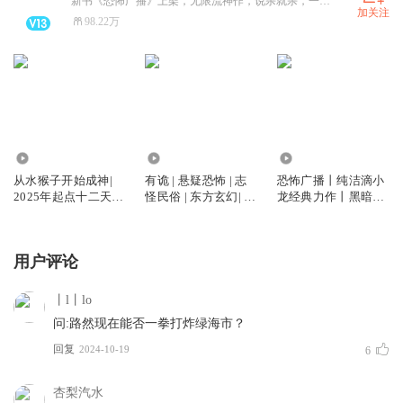
新书《恐怖广播》上架，无限流神作，说杀就杀，一点不墨迹。快进群都是福利！ximalayajingdajin
加关注
98.22万
7077.88万
65.37万
1567.77万
从水猴子开始成神|
有诡 | 悬疑恐怖 | 志
恐怖广播丨纯洁滴小
2025年起点十二天王
怪民俗 | 东方玄幻| 多
龙经典力作丨黑暗无
神作 | 轻松随身流 |
人有声剧
限流丨白玉京团队精
多人有声剧
品多人有声剧
用户评论
丨l丨lo
问:路然现在能否一拳打炸绿海市？
回复
2024-10-19
6
杏梨汽水