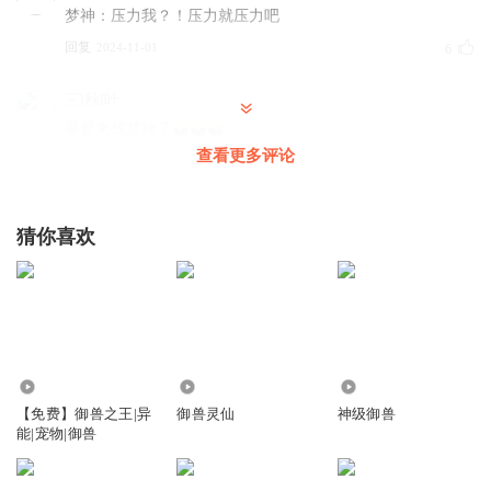
梦神：压力我？！压力就压力吧
回复
2024-11-01
6
三l秋l叶
暴君来找梦神了
查看更多评论
回复
2024-10-26
3
听友132698162
猜你喜欢
！
回复
2025-06-29
0
蜻蜓小冕
做梦中
回复
3.06万
90.72万
223.62万
2025-06-10
0
【免费】御兽之王|异
御兽灵仙
神级御兽
能|宠物|御兽
听心许愿
哈哈哈