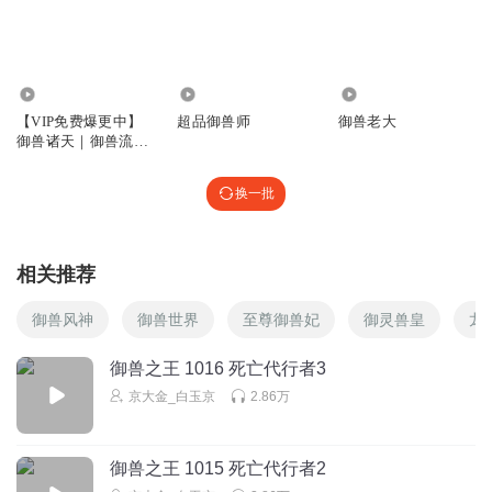
回复
2024-12-02
0
目然选择
哈哈哈
1076.25万
1503
86.22万
【VIP免费爆更中】
超品御兽师
御兽老大
回复
2025-02-06
0
御兽诸天｜御兽流殿
堂级扛鼎之作｜玄幻
小资xiaozi
异世界｜爆笑｜热血
换一批
修仙
。。
回复
2024-12-10
0
相关推荐
大大白呼
打卡
御兽风神
御兽世界
至尊御兽妃
御灵兽皇
龙
回复
2024-12-01
0
御兽之王 1016 死亡代行者3
京大金_白玉京
2.86万
御兽之王 1015 死亡代行者2