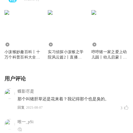
3049.41万
107.01万
103.06万
小泼猴妙趣百科丨十
实习侦探小泼猴之学
哼哼猪一家之爱上幼
万个科普百科大全丨
院风云篇2丨直播推
儿园丨幼儿启蒙丨睡
睡前故事
理丨校园冒险
前故事
用户评论
蝶影尽是
那个叫猪肝草还是花来着？我记得那个也是臭的。
回复
2025-08-07
3
唯一_pSi
🤔