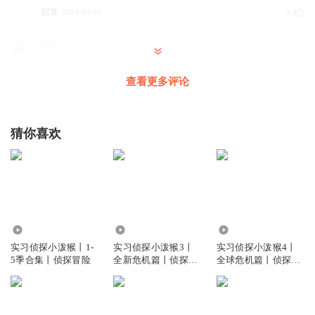
回复
2024-09-09
2
WRYzzz
😃
查看更多评论
回复
2024-09-20
0
猜你喜欢
4684.88万
451.35万
439.00万
实习侦探小泼猴丨1-
实习侦探小泼猴3丨
实习侦探小泼猴4丨
5季合集丨侦探冒险
全新危机篇丨侦探推
全球危机篇丨侦探推
理
理丨世界篇