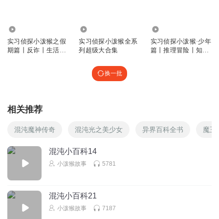
94.25万
80.00万
234.87万
实习侦探小泼猴之假
实习侦探小泼猴全系
实习侦探小泼猴·少年
期篇丨反诈丨生活安
列超级大合集
篇丨推理冒险丨知识
全
科普
换一批
相关推荐
混沌魔神传奇
混沌光之美少女
异界百科全书
魔王
混沌小百科14
小泼猴故事
5781
混沌小百科21
小泼猴故事
7187