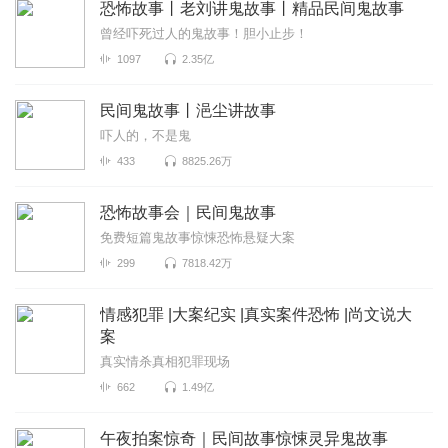
恐怖故事丨老刘讲鬼故事丨精品民间鬼故事
曾经吓死过人的鬼故事！胆小止步！
1097
2.35亿
民间鬼故事丨浥尘讲故事
吓人的，不是鬼
433
8825.26万
恐怖故事会｜民间鬼故事
免费短篇鬼故事惊悚恐怖悬疑大案
299
7818.42万
情感犯罪 |大案纪实 |真实案件恐怖 |尚文说大
案
真实情杀真相犯罪现场
662
1.49亿
午夜拍案惊奇｜民间故事惊悚灵异鬼故事