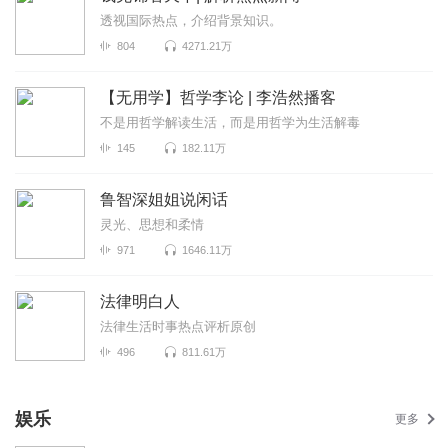
透视国际热点，介绍背景知识。
804
4271.21万
【无用学】哲学李论 | 李浩然播客
不是用哲学解读生活，而是用哲学为生活解毒
145
182.11万
鲁智深姐姐说闲话
灵光、思想和柔情
971
1646.11万
法律明白人
法律生活时事热点评析原创
496
811.61万
娱乐
更多