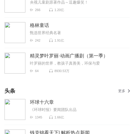
央视儿童剧原著作品～逗趣爆笑！
266
1.20亿
格林童话
甄选世界经典名著
242
1.91亿
精灵梦叶罗丽·动画广播剧（第一季）
叶罗丽的世界，教孩子真善美，环保与爱
64
8930.53万
头条
更多
环球十六章
《环球时报》要闻团队出品
1345
1.66亿
钱克锦看天下| 解析热点新闻