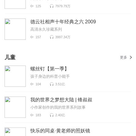
125
7979.79万
德云社相声十年经典之六 2009
高清永久珍藏系列
157
3997.34万
儿童
更多
螺丝钉【第一季】
孩子身边的科普小能手
104
3.51亿
我的世界之梦想大陆 | 锋叔叔
小作家创作的我的世界系列故事
183
2.40亿
快乐的同桌·黄老师的照妖镜