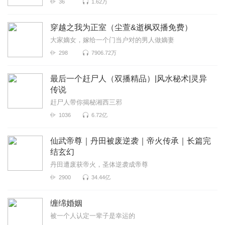
36
1.62万
穿越之我为正室（尘萱&逝枫双播免费）
大家嫡女，嫁给一个门当户对的男人做嫡妻
298
7906.72万
最后一个赶尸人（双播精品）|风水秘术|灵异
传说
赶尸人带你揭秘湘西三邪
1036
6.72亿
仙武帝尊｜丹田被废逆袭｜帝火传承｜长篇完
结玄幻
丹田遭废获帝火，圣体逆袭成帝尊
2900
34.44亿
缠绵婚姻
被一个人认定一辈子是幸运的