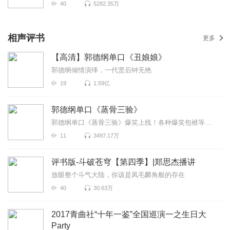
40
5282.35万
相声评书
更多
【高清】郭德纲单口《丑娘娘》
郭德纲倾情演绎，一代贤后钟无艳
19
1.59亿
郭德纲单口《蒸骨三验》
郭德纲单口《蒸骨三验》爆笑上线！各种爆笑包袱等你解锁！一次承包你一整天的快乐~听德云社相声，上喜马...
11
3497.17万
评书版-斗破苍穹【第四季】|郑思杰播讲
放眼整个斗气大陆，你该是凤毛麟角般的存在
40
30.63万
2017青曲社“十年一鉴”全国巡演一之生日大
Party