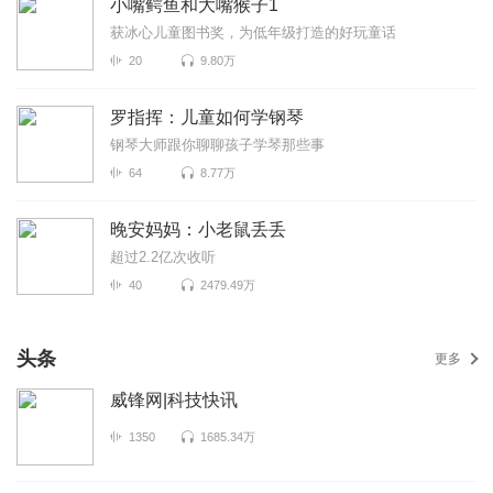
小嘴鳄鱼和大嘴猴子1
获冰心儿童图书奖，为低年级打造的好玩童话
20
9.80万
罗指挥：儿童如何学钢琴
钢琴大师跟你聊聊孩子学琴那些事
64
8.77万
晚安妈妈：小老鼠丢丢
超过2.2亿次收听
40
2479.49万
头条
更多
威锋网|科技快讯
1350
1685.34万