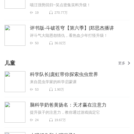
喵汪强势回归~笑点密集笑料升级！
19
270.77万
评书版-斗破苍穹【第六季】|郑思杰播讲
评斗气大陆恩怨情仇，看热血少年打怪升级！
50
36.02万
儿童
更多
科学队长|庞虹带你探索虫虫世界
来自昆虫学家的科学启蒙课
53
1.90万
脑科学奶爸黄扬名：天才赢在注意力
提升孩子的注意力，教你通过游戏搞定它
24
19.67万