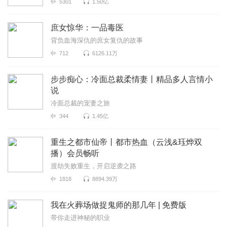
5301
1.50亿
庶女惊华：一品毒医
背负血海深仇的庶女复仇的故事
712
6126.11万
步步痴心：冷面总裁柔情妻丨精品多人言情小
说
冷面总裁的宠妻之旅
344
1.45亿
重生之都市仙帝丨都市热血（云浅&珏烨双
播）会员畅听
渡劫失败重生，开启逆袭之路
1818
8894.39万
我在火葬场做捉鬼师的那几年 | 免费版
带你走进神秘的职业