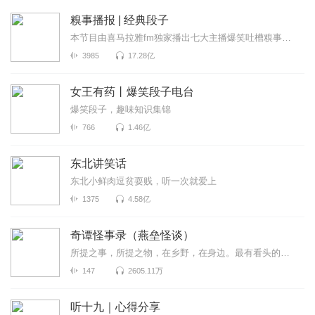
糗事播报 | 经典段子
本节目由喜马拉雅fm独家播出七大主播爆笑吐槽糗事囧闻，包你开心一整天
3985
17.28亿
女王有药丨爆笑段子电台
爆笑段子，趣味知识集锦
766
1.46亿
东北讲笑话
东北小鲜肉逗贫耍贱，听一次就爱上
1375
4.58亿
奇谭怪事录（燕垒怪谈）
所提之事，所提之物，在乡野，在身边。最有看头的志怪小说，你没听过的奇谭怪事。原著：燕垒生
147
2605.11万
听十九｜心得分享