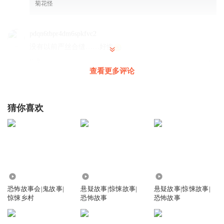
菊花怪
pdqn6tbpr4dm6spkfvc2
没有以前严丝合缝……好惨
回复
2024-07-30
3
查看更多评论
喝水的老张
回复 @
pdqn6tbpr4dm6spkfvc2
:
凄惨吧
猜你喜欢
solano_37
他还是1 不是0
回复
2024-08-06
2
十三先生_fn
306.83万
6.35万
3.04万
杰哥不要啊杰哥
恐怖故事会|鬼故事|
悬疑故事|惊悚故事|
悬疑故事|惊悚故事|
回复
2024-08-27
2
惊悚乡村
恐怖故事
恐怖故事
听友325799190
回复 @
十三先生_fn
:
让我康康