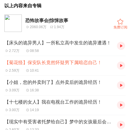
以上内容来自专辑
恐怖故事会|惊悚故事
2060.06万
1.94万
免费订阅
【床头的诡异男人】一所私立高中发生的诡异遭遇！
2.72万
08:58
【菊花怪】保安队长竟然怀疑男下属暗恋自己！
2.59万
10:41
【小姐，您的外卖到了】点外卖后的诡异经历！
3.09万
16:38
【十七楼的女人】我在电视台工作的诡异经历！
3.00万
14:19
【现实中有受害者托梦给自己】梦中的女孩最后会变成楼主自己的模样！
2.60万
12:33