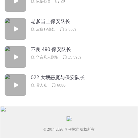
布拉格太阳
依依心言
20
男孩子出门在外也要保护好自己
回复
2024-10-17
1
老爹当上保安队长
皮皮TV寡妇
2.36万
可爱babyMM
逆天
不良 490 保安队长
回复
2024-07-13
1
华音凡人剧场
15.59万
喝水的老张
回复 @
可爱babyMM
:
哈哈 逆天吧
022 大坝恶魔与保安队长
经常不合群
异人众
6080
同性恋比例还不少呢
回复
2025-11-16
0
© 2014-
2026
喜马拉雅 版权所有