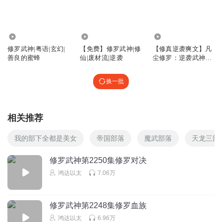
叫小卖部
回复
2025-09-08
0
886.39万
1.22万
5.05万
修罗武神|粤语|玄幻|
【免费】修罗武神|修
【修真逆袭爽文】凡
听友513653416
善良的蜜蜂
仙|废材流|逆袭
尘修罗：逆袭武神之
舔狗，舔狗，舔狗
路
回复
2024-10-31
0
换一批
大师兄99
修罗部
相关推荐
回复
2024-07-04
0
我的部下全都是美女
帝国部落
魔武部落
天龙三部
夜雨声烦zh
修罗武神第2250集修罗对决
加更
鸿达以太
7.06万
回复
2024-06-29
0
修罗武神第2248集修罗血族
鸿达以太
6.96万