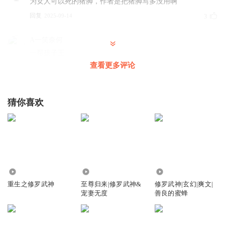
为女人可以死的猪脚，作者是把猪脚写多没用啊
回复
2025-09-14
3
A一笑奈何
一帮孩子王
查看更多评论
回复
2024-06-30
1
云楼小哥
回复 @
A一笑奈何
:
就感觉越听越有点中二
猜你喜欢
大白1798
修萝卜
回复
2025-12-24
0
123.76万
1384.22万
2.39亿
听友379212918
重生之修罗武神
至尊归来|修罗武神&
修罗武神|玄幻|爽文|
还什么部，什么社的，好幼稚。
宠妻无度
善良的蜜蜂
回复
2025-09-19
0
13429921cdh