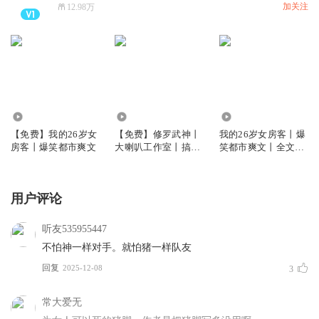
加关注
12.98万
275.45万
305.55万
1170.97万
【免费】我的26岁女
【免费】修罗武神丨
我的26岁女房客丨爆
房客丨爆笑都市爽文
大喇叭工作室丨搞笑
笑都市爽文丨全文
玄幻丨爽文丨免费
VIP免费
用户评论
听友535955447
不怕神一样对手。就怕猪一样队友
回复
2025-12-08
3
常大爱无