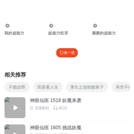
3.47万
861
1055
我的超能力
超能力犯罪
菌菌的超能力
换一批
相关推荐
不败战尊
医眼看人生
重生之超能败家子
再世不败
神眼仙医 1518 妖魔来袭
伍壹剧社
8111
神眼仙医 1605 挑战妖魔