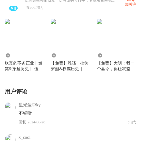
伍壹先生领衔成立，叨马澹头号打手，专业录制基地，只出好书，全是精品！【承接全流程制作，欢迎各位版权大大来戳】
加关注
206.78万
1716.70万
32.99万
250.61万
朕真的不务正业丨爆
【免费】雅骚｜搞笑
【免费】大明：我一
笑&穿越历史丨 伍壹
穿越&权谋历史｜伍
个县令，你让我监
剧社制作丨VIP免费
壹剧社历史多人剧
国？|穿越历史|多人
有声小说丨多人有声
有声剧
剧
用户评论
星光运中ky
不够听
回复
2024-06-28
2
x_cool