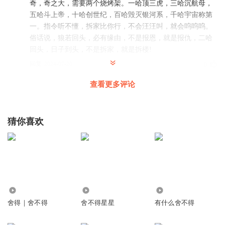
奇，奇之大，需要两个烧烤架。一哈顶三虎，三哈沉航母，
五哈斗上帝，十哈创世纪，百哈毁灭银河系，千哈宇宙称第
一。指令听不懂，拆家比你行，不会汪汪叫，就会呜呜呜。
俗话说，狼若回头，必有缘由，不是报恩，就是报仇，二哈
回头，日子到头，不是拆家，就是拆楼!
回复
2024-07-20
0
查看更多评论
猜你喜欢
4387
7691
2.09万
舍得｜舍不得
舍不得星星
有什么舍不得