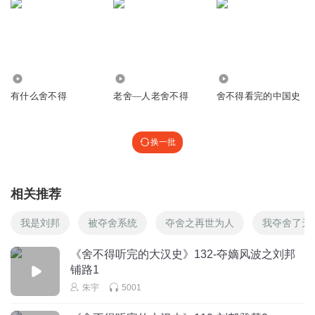
3672
7877
19.46万
有什么舍不得
老舍—人老舍不得
舍不得看完的中国史
换一批
相关推荐
我是刘邦
被夺舍系统
夺舍之再世为人
我夺舍了天
《舍不得听完的大汉史》132-夺嫡风波之刘邦
铺路1
朱宇
5001