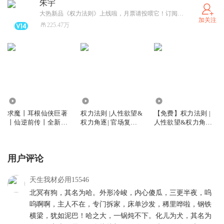
朱宇
大热新品《权力法则》上线啦，月票请投喂它！订阅评论有惊喜！
加关注
225.47万
5357.05万
1318.53万
134.71万
求魔丨耳根仙侠巨著
权力法则 |人性欲望&
【免费】权力法则 |
丨仙逆前传丨全新版
权力角逐| 官场复仇
人性欲望&权力角逐|
本精品制作|多人有声
爽文| VIP免费| 多人
官场复仇爽文| 免费|
剧
有声剧
多人有声剧
用户评论
天生我材必用15546
北冥有狗，其名为哈。外形冷峻，内心傻瓜，三更半夜，呜
呜啊啊，主人不在，专门拆家，床单沙发，稀里哗啦，钢铁
横梁，犹如泥巴！哈之大，一锅炖不下。化儿为犬，其名为