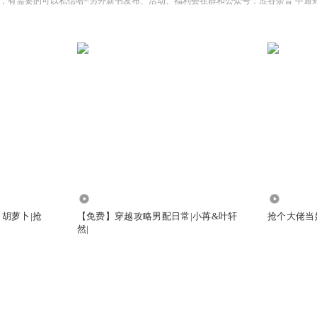
，有需要的可以私信哈~另外新书发布、活动、福利会在群和公众号：涩谷余音 中通
11.40万
1652
白胡萝卜|抢
【免费】穿越攻略男配日常|小苒&叶轩
抢个大佬当媳
然|