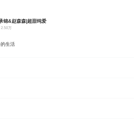
承锦&赵森森|超甜纯爱
2.50万
好的生活