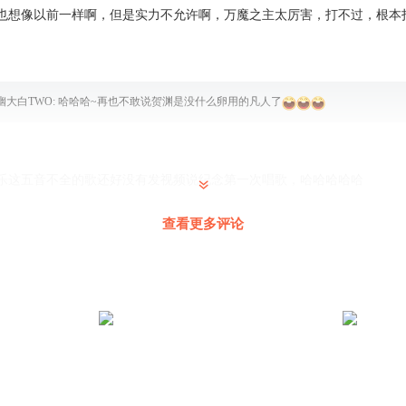
也想像以前一样啊，但是实力不允许啊，万魔之主太厉害，打不过，根本
幽大白TWO
:
哈哈哈~再也不敢说贺渊是没什么卵用的凡人了
乐这五音不全的歌还好没有发视频说纪念第一次唱歌，哈哈哈哈哈
查看更多评论
CV声音😍😍 一个低沉性感，一个软糯可爱