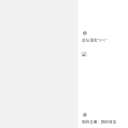
沅丶拜托双子星
荀乐幸好不出专辑
回复
2024-04-22
1.72万
_语汐_
足坛顶流“2+1”
惯了一嘴风哈哈哈
回复
2024-06-06
0805开心女人
好的呀
好的呀
回复
2024-05-31
xyh_dp
开玩笑呢？先是魔
回复
2026-06-11
2102
阳间主播，阴间顶流
倾耳细听风吹过