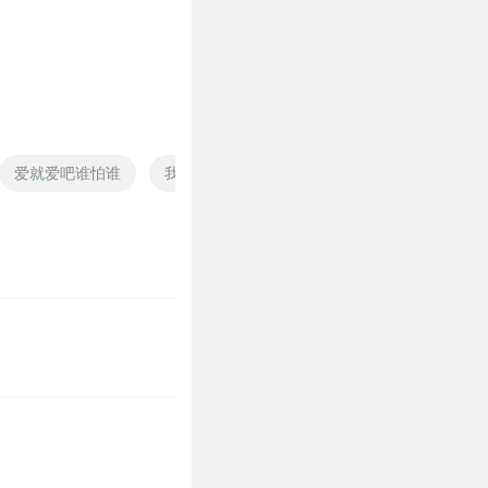
0
0
爱就爱吧谁怕谁
我怕我不爱你
不要怕它
我有系统我