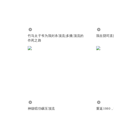
，哈哈哈哈
4405
3481
竹马太子爷为我封杀顶流|多播|顶流的
我在阴司直
作死之路
太好磕了
主贺渊破坏了结界，现在魔主再来修复结界？！
2250
1.78万
神级唱功碾压顶流
重返1980