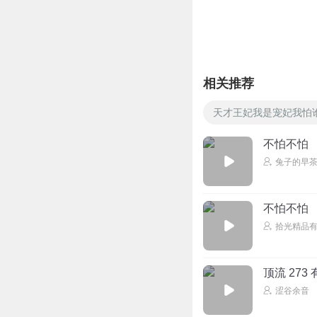
真是带崽的即视感
回复
2025-01-25
周Sin_
相关推荐
回复
2024-05-22
天才王妃我是宠妃我怕
不怕不怕
兔子的早
不怕不怕
拾光精品
顶流 27
涩谷余音