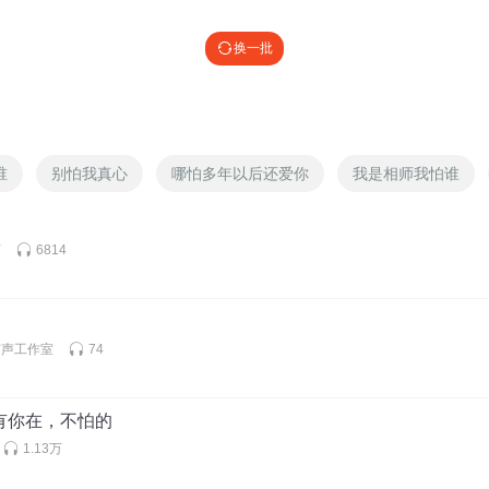
啊
换一批
谁
别怕我真心
哪怕多年以后还爱你
我是相师我怕谁
茶
6814
有声工作室
74
3 有你在，不怕的
1.13万