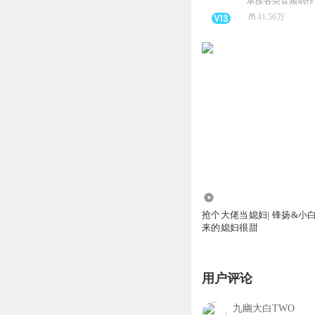
承接各类音频制作
41.56万
4170.14万
抢个大佬当媳妇| 锋扬&小
来的媳妇很甜
用户评论
九幽大白TWO