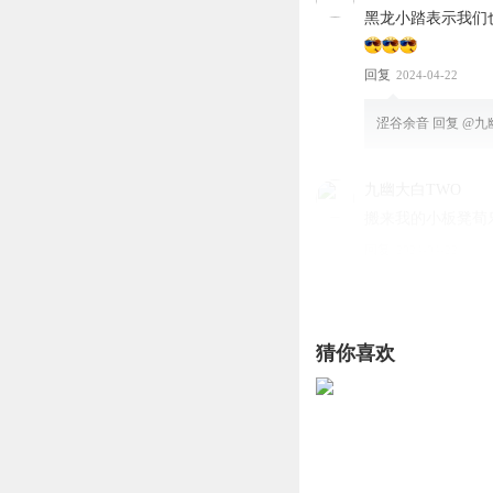
黑龙小踏表示我们
回复
2024-04-22
涩谷余音
回复 @
九
九幽大白TWO
搬来我的小板凳荀
回复
2024-04-22
三只跳跳猫
黑龙和小踏总打架
猜你喜欢
回复
2024-04-30
千卷云
超喜欢贺渊和荀乐的
回复
2024-04-22