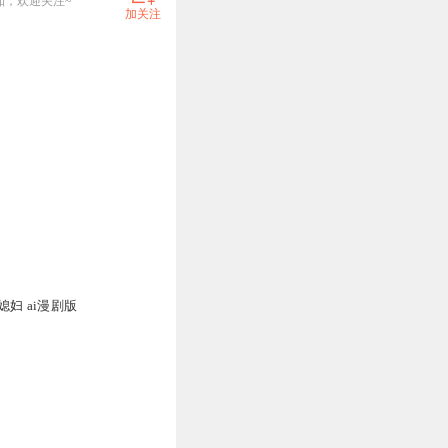
知，欢迎关注~
加关注
妇 ai漫剧版