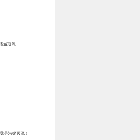
3
播当顶流
1
1
0
，我是港娱顶流！