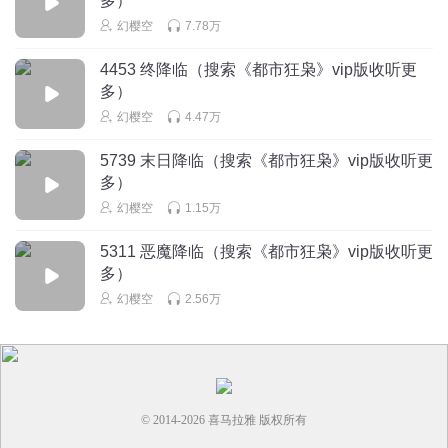
多）
幻樱空
7.78万
听友282015904
4453 终降临（搜索《都市狂枭》vip版收听更
活该死了好故事救结速了
多）
回复
2024-10-29
3
幻樱空
4.47万
听友501384105
5739 末日降临（搜索《都市狂枭》vip版收听更
为什么不打脑袋
多）
回复
幻樱空
1.15万
2024-08-04
3
5311 恶魔降临（搜索《都市狂枭》vip版收听更
红姐的声音
回复 @
听友501384105
:
傻吧，一枪爆头这书不就写烂
多）
了吗！
幻樱空
2.56万
听友501384105
一对狗男女，打死他把，老天爷把他收了吧，猪🐷🐷🐷🐷
回复
2024-08-04
3
© 2014-
2026
喜马拉雅 版权所有