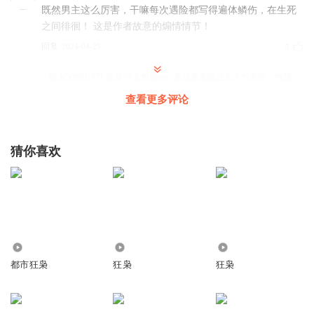
既然男主这么厉害，干嘛每次遇险都写得遍体鳞伤，在生死
之间徘徊！ 这是作者故意的煽情情节！
回复
2024-04-25
5
听友509001671
回复 @
文凯斯wiz
:
最烦里面描述女人外表的，狗屁
不通，不会写瞎写，没一个正常的，动不动就嘴角翘起一个弧度，
查看更多评论
不会装逼强行装逼
猜你喜欢
听友321324271
地榜第二不是跟黄百万的那个老头么？地磅榜眼
回复
2024-06-03
3
红姐的声音
回复 @
听友321324271
:
并列第二吧
2090
4.75万
1.82万
红姐的声音
都市狂枭
狂枭
狂枭
我真奇怪，为啥你们都不喜欢男主却还听到了这集？我也一
样