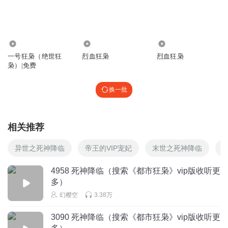
回复
2025-04-23
1
太热太晒
回复 @
红姐的声音
:
不是不喜欢男主角，是不喜欢小编这
么编
222.47万
3.86万
7372
一号狂枭（绝世狂
烈血狂枭
烈血狂枭
枭）|免费
随心随性一俗人
怎样都是渣男，烂情烂性！作者有病！
换一批
回复
2026-02-27
3
听友542641228
相关推荐
打什胸膛爆头小说就最后一章了
异世之死神降临
帝王的VIP宠妃
末世之死神降临
回复
2025-06-24
3
4958 死神降临（搜索《都市狂枭》vip版收听更
聪聆666
多）
作者想结束此书时，主角也死不了，钢铁侠
幻樱空
3.38万
回复
2024-12-23
3
3090 死神降临（搜索《都市狂枭》vip版收听更
听友122678174
回复 @
聪聆666
:
应该是狼叔