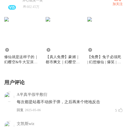
开心就笑一笑
加关注
602.45万
2406.71万
5677.25万
15.14万
修仙就是这样子的｜
【真人免费】豪婿｜
【免费】兔子必须死
幻樱空&牛大宝演播
都市爽文｜幻樱空｜
| 幻想修仙 | 爆笑 | 幻
｜爆笑修仙
全本免费｜又名：超
樱空单播
级女婿
用户评论
A半真半假半敷衍
每次都是站着不动挨子弹，之后再来个绝地反击
回复
2025-05-06
5
文凯斯wiz