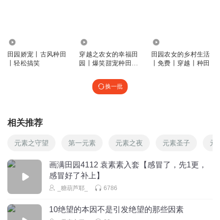
2.82万
140.00万
2.66万
田园娇宠丨古风种田
穿越之农女的幸福田
田园农女的乡村生活
丨轻松搞笑
园丨爆笑甜宠种田丨
丨免费丨穿越丨种田
神医逆袭权谋
换一批
相关推荐
元素之守望
第一元素
元素之夜
元素圣子
元
画满田园4112 袁素素入套【感冒了，先1更，
感冒好了补上】
_糖葫芦耶_
6786
10绝望的本因不是引发绝望的那些因素