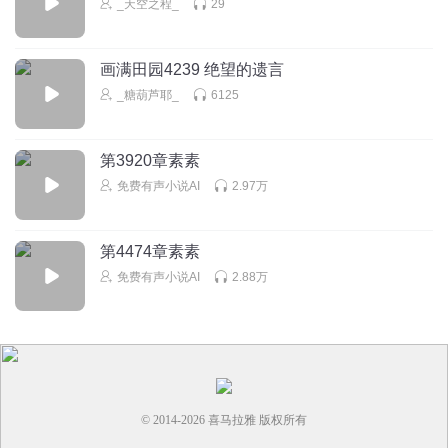
_天空之程_
29
画满田园4239 绝望的遗言
_糖葫芦耶_
6125
第3920章素素
免费有声小说AI
2.97万
第4474章素素
免费有声小说AI
2.88万
© 2014-
2026
喜马拉雅 版权所有