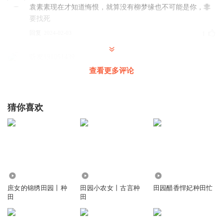
袁素素现在才知道悔恨，就算没有柳梦缘也不可能是你，非
要找死
回复
2024-02-03
1
听友191051439
这个小说是什么时候更完的
查看更多评论
回复
2024-03-04
1
猜你喜欢
非哥2011
怎么更新越来越少了
回复
2024-02-04
0
18.62万
3.53万
51.11万
庶女的锦绣田园丨种
田园小农女丨古言种
田园醋香悍妃种田忙
田
田