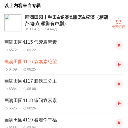
以上内容来自专辑
画满田园丨种田&逆袭&甜宠&权谋（糖葫
芦/森垚 领衔有声剧）
免费订阅
1.04亿
4.64万
画满田园4115 气死袁素素
6572
09:22
画满田园4116 袁素素绝望
6469
08:25
画满田园4117 脑残三公主
6384
08:08
画满田园4118 审问袁素素
6525
08:26
画满田园4119 看着你幸福
6388
08:04