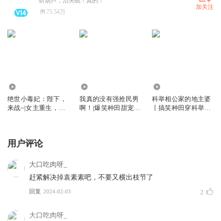
听葫芦，治失眠！真的！
加关注
75.54万
2.06亿
636.90万
290.03万
绝世小毒妃：陛下，
我真的没有强抢民男
科举相公家的地主婆
来战~|女主重生，吊
啊！|爆笑种田甜宠丨
丨搞笑种田穿科举发
打渣男（双播精品）
多人有声剧丨VIP免
家丨糖葫芦&狐狸领
费
衔多人有声剧
用户评论
大口吃肉呀_
赶紧解决掉袁素素吧，不要又横出枝节了
回复
2024-02-03
2
大口吃肉呀_