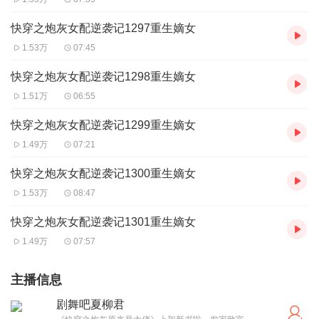
快穿之炮灰女配逆袭记1297重生嫡女
1.53万
07:45
快穿之炮灰女配逆袭记1298重生嫡女
1.51万
06:55
快穿之炮灰女配逆袭记1299重生嫡女
1.49万
07:21
快穿之炮灰女配逆袭记1300重生嫡女
1.53万
08:47
快穿之炮灰女配逆袭记1301重生嫡女
1.49万
07:57
主播信息
剧舞吧夏柳君