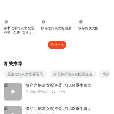
剧舞吧夏柳君
回复 @
吃个山楂酸倒牙
:
那好
4.41万
93.06万
8783
爱吹泡泡的游鱼
穿书七零炮灰女配逆
快穿之炮灰女配逆袭
快穿炮灰女配
卧槽，被抹杀几次还要女主算，那要你这个系统有何用？连
袭记 | 免费 | 重生 | 现
个算盘都不如
代言情
回复
2024-05-11
换一批
14
韧燃
回复 @
爱吹泡泡的游鱼
:
很多时候系统都不在
相关推荐
黑月妖姬
重生之炮灰女配要逆天
穿书影后炮灰女配要逆袭
快穿炮
为啥记得宁舒只被抹杀三次，一次女帝吐血，一次是组队一
起被大叔开枪教育不让内斗，再就是学校杀富家公子一起同
快穿之炮灰女配逆袭记1304重生嫡女
归于尽，还有哪次，记错了？有谁记得
剧舞吧夏柳君
1.45万
回复
2025-10-28
4
任己飘摇
回复 @
黑月妖姬
:
还有海带那个世界
快穿之炮灰女配逆袭记1302重生嫡女